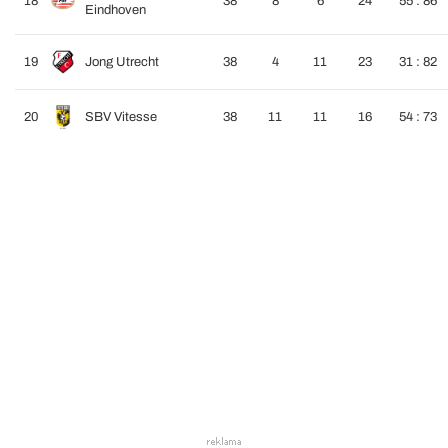
18
38
8
6
24
55 : 86
Eindhoven
19
Jong Utrecht
38
4
11
23
31 : 82
20
SBV Vitesse
38
11
11
16
54 : 73