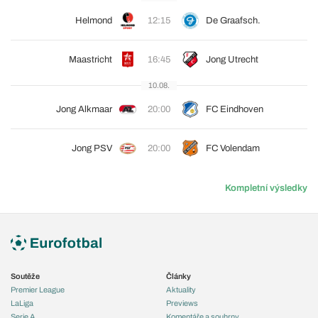
Helmond
12:15
De Graafsch.
Maastricht
16:45
Jong Utrecht
10.08.
Jong Alkmaar
20:00
FC Eindhoven
Jong PSV
20:00
FC Volendam
Kompletní výsledky
Soutěže
Články
Premier League
Aktuality
LaLiga
Previews
Serie A
Komentáře a souhrny