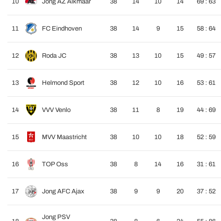
10
Jong AZ Alkmaar
38
14
10
14
69 : 63
11
FC Eindhoven
38
14
9
15
58 : 64
12
Roda JC
38
13
10
15
49 : 57
13
Helmond Sport
38
12
10
16
53 : 61
14
VVV Venlo
38
11
8
19
44 : 69
15
MVV Maastricht
38
10
10
18
52 : 59
16
TOP Oss
38
8
14
16
31 : 61
17
Jong AFC Ajax
38
9
9
20
37 : 52
Jong PSV