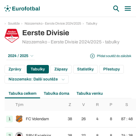
Soutěže
Nizozemsko - Eerste Divisie 2024/2025
Tabulky
Eerste Divisie
Nizozemsko - Eerste Divisie 2024/2025 - tabulky
2024 / 2025
Přidat soutěž do záložek
Zprávy
Tabulky
Zápasy
Statistiky
Přestupy
Nizozemsko: Další soutěže
Tabulka celkem
Tabulka doma
Tabulka venku
Tým
Z
V
R
P
S
1
FC Volendam
38
26
4
8
87 : 48
2
SBV Excelsior
38
22
8
8
74 : 38