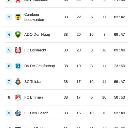
Cambuur
3
38
22
5
11
63 : 42
Leeuwarden
4
ADO Den Haag
38
20
10
8
69 : 47
5
FC Dordrecht
38
20
8
10
69 : 46
6
BV De Graafschap
38
19
8
11
73 : 50
7
SC Telstar
38
17
10
11
69 : 47
8
FC Emmen
38
17
5
16
56 : 53
9
FC Den Bosch
38
15
10
13
53 : 48