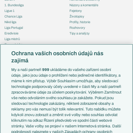
1. Bundesliga
Názory a komentáře
Ligue 1
Fejetony
Chance Liga
Životopisy
Niké liga
Profily, historie
Liga Portugal
Rozhovory
Eredivisie
Tipy a analýzy
Liga mistrů
Evropská liga
Reprezentace
Konferenční liga
Česko
Ochrana vašich osobních údajů nás
Mistrovství světa
Slovensko
zajímá
Liga národů
Anglie
Francie
My a naši partneři
999
ukládáme do vašeho zařízení osobní
Témata
Itálie
údaje, jako jsou údaje o prohlížení nebo jedinečné identifikátory, a
Představení týmů MS
Německo
máme k nim přístup. Výběr Souhlasím umožňuje, aby sledovací
EuroSkauting
Španělsko
technologie podporovaly účely uvedené v části My a naši partneři
PL v kostce
Argentina
zpracováváme údaje za účelem poskytování. Výběrem Zamítnout
Evropské koeficienty
Brazílie
vše nebo odvoláním svého souhlasu je zakážete. Pokud jsou
Přestupy
sledovací technologie zakázány, některé zobrazené obsahy a
Přestupové spekulace
reklamy pro vás nemusí být tolik relevantní. Tuto nabídku můžete
Přestupy
Zranění
kdykoli znovu zobrazit a změnit své volby nebo souhlas odvolat
Zápasy
kliknutím na odkaz Řízení předvoleb ve spodní části webové
Livescore
stránky. Vaše volby se projeví v našem Internetová stránka. Další
Kluby
Tipovací soutěž
podrobnosti naleznete v našich Zásadách ochrany osobních
Arsenal FC