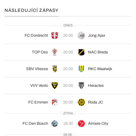
NÁSLEDUJÍCÍ ZÁPASY
DNES
FC Dordrecht
20:00
Jong Ajax
TOP Oss
20:00
NAC Breda
SBV Vitesse
20:00
RKC Waalwijk
VVV Venlo
20:00
Heracles
FC Emmen
20:00
Roda JC
ZÍTRA
FC Den Bosch
16:30
Almere City
09.08.