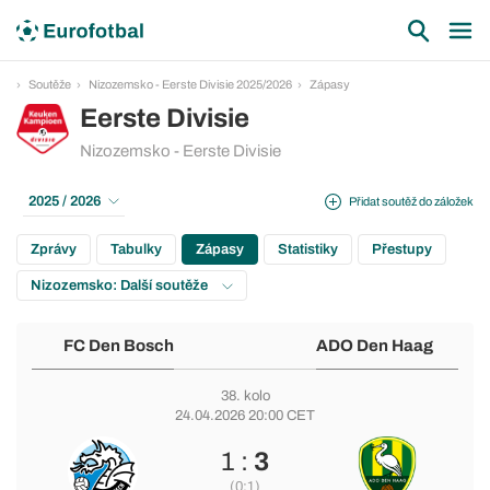
Soutěže
Nizozemsko - Eerste Divisie 2025/2026
Zápasy
Eerste Divisie
Nizozemsko - Eerste Divisie
2025 / 2026
Přidat soutěž do záložek
Zprávy
Tabulky
Zápasy
Statistiky
Přestupy
Nizozemsko: Další soutěže
FC Den Bosch
ADO Den Haag
38. kolo
24.04.2026 20:00 CET
1 :
3
(0:1)