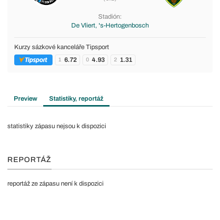
Stadión:
De Vliert, 's-Hertogenbosch
Kurzy sázkové kanceláře Tipsport
6.72
4.93
1.31
1
0
2
Preview
Statistiky, reportáž
statistiky zápasu nejsou k dispozici
REPORTÁŽ
reportáž ze zápasu není k dispozici