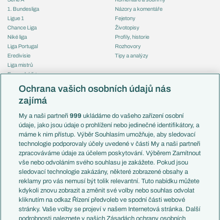
1. Bundesliga
Názory a komentáře
Ligue 1
Fejetony
Chance Liga
Životopisy
Niké liga
Profily, historie
Liga Portugal
Rozhovory
Eredivisie
Tipy a analýzy
Liga mistrů
Evropská liga
Reprezentace
Konferenční liga
Česko
Ochrana vašich osobních údajů nás
Mistrovství světa
Slovensko
zajímá
Liga národů
Anglie
Francie
My a naši partneři
999
ukládáme do vašeho zařízení osobní
Témata
Itálie
údaje, jako jsou údaje o prohlížení nebo jedinečné identifikátory, a
Představení týmů MS
Německo
máme k nim přístup. Výběr Souhlasím umožňuje, aby sledovací
EuroSkauting
Španělsko
technologie podporovaly účely uvedené v části My a naši partneři
PL v kostce
Argentina
zpracováváme údaje za účelem poskytování. Výběrem Zamítnout
Evropské koeficienty
Brazílie
vše nebo odvoláním svého souhlasu je zakážete. Pokud jsou
Přestupy
sledovací technologie zakázány, některé zobrazené obsahy a
Přestupové spekulace
reklamy pro vás nemusí být tolik relevantní. Tuto nabídku můžete
Přestupy
Zranění
kdykoli znovu zobrazit a změnit své volby nebo souhlas odvolat
Zápasy
kliknutím na odkaz Řízení předvoleb ve spodní části webové
Livescore
stránky. Vaše volby se projeví v našem Internetová stránka. Další
Kluby
Tipovací soutěž
podrobnosti naleznete v našich Zásadách ochrany osobních
Arsenal FC