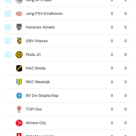
Jong AFC Ajax
0
0
Jong PSV Eindhoven
0
0
Heracles Almelo
0
0
SBV Vitesse
0
0
Roda JC
0
0
NAC Breda
0
0
RKC Waalwijk
0
0
BV De Graafschap
0
0
TOP Oss
0
0
Almere City
0
0