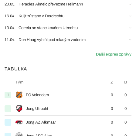
20.05.
Heracles Almelo převezme Heilmann
16.04.
Kuijt zůstane v Dordrechtu
13.04.
Correia se stane koučem Utrechtu
11.04.
Den Haag vyhrál pod mladým vedením
Další expres zprávy
TABULKA
Tým
Z
B
1
FC Volendam
0
0
Jong Utrecht
0
0
Jong AZ Alkmaar
0
0