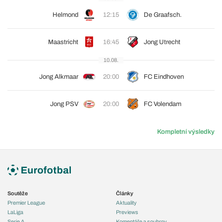
Helmond
12:15
De Graafsch.
Maastricht
16:45
Jong Utrecht
10.08.
Jong Alkmaar
20:00
FC Eindhoven
Jong PSV
20:00
FC Volendam
Kompletní výsledky
Soutěže
Články
Premier League
Aktuality
LaLiga
Previews
Serie A
Komentáře a souhrny