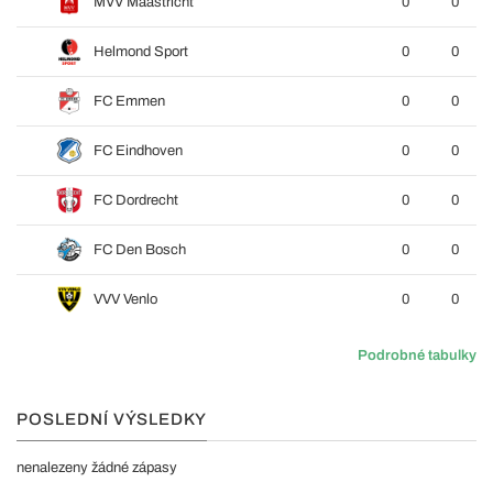
MVV Maastricht
0
0
Helmond Sport
0
0
FC Emmen
0
0
FC Eindhoven
0
0
FC Dordrecht
0
0
FC Den Bosch
0
0
VVV Venlo
0
0
Podrobné tabulky
POSLEDNÍ VÝSLEDKY
nenalezeny žádné zápasy