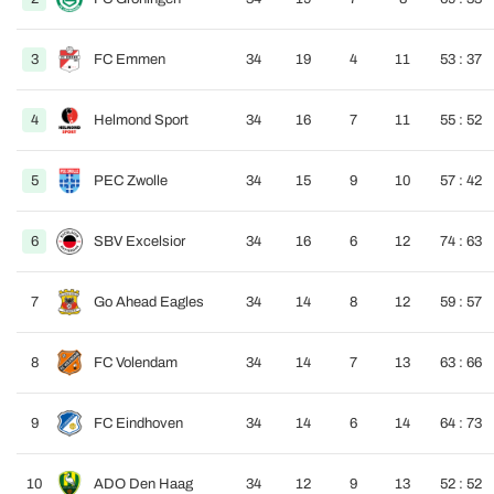
3
FC Emmen
34
19
4
11
53 : 37
4
Helmond Sport
34
16
7
11
55 : 52
5
PEC Zwolle
34
15
9
10
57 : 42
6
SBV Excelsior
34
16
6
12
74 : 63
7
Go Ahead Eagles
34
14
8
12
59 : 57
8
FC Volendam
34
14
7
13
63 : 66
9
FC Eindhoven
34
14
6
14
64 : 73
10
ADO Den Haag
34
12
9
13
52 : 52