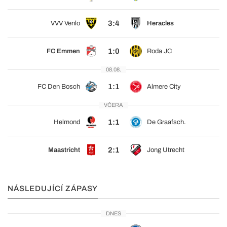
3:4
VVV Venlo
Heracles
1:0
FC Emmen
Roda JC
08.08.
1:1
FC Den Bosch
Almere City
VČERA
1:1
Helmond
De Graafsch.
2:1
Maastricht
Jong Utrecht
NÁSLEDUJÍCÍ ZÁPASY
DNES