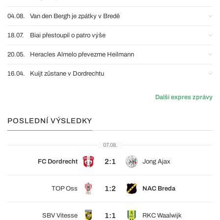
04.08.
Van den Bergh je zpátky v Bredě
18.07.
Biai přestoupil o patro výše
20.05.
Heracles Almelo převezme Heilmann
16.04.
Kuijt zůstane v Dordrechtu
Další expres zprávy
POSLEDNÍ VÝSLEDKY
07.08.
2:1
FC Dordrecht
Jong Ajax
1:2
TOP Oss
NAC Breda
1:1
SBV Vitesse
RKC Waalwijk