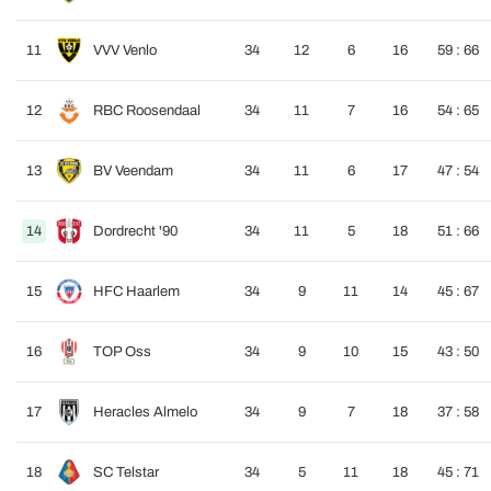
11
VVV Venlo
34
12
6
16
59 : 66
12
RBC Roosendaal
34
11
7
16
54 : 65
13
BV Veendam
34
11
6
17
47 : 54
14
Dordrecht '90
34
11
5
18
51 : 66
15
HFC Haarlem
34
9
11
14
45 : 67
16
TOP Oss
34
9
10
15
43 : 50
17
Heracles Almelo
34
9
7
18
37 : 58
18
SC Telstar
34
5
11
18
45 : 71