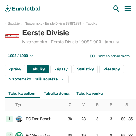
Soutěže
Nizozemsko - Eerste Divisie 1998/1999
Tabulky
Eerste Divisie
Nizozemsko - Eerste Divisie 1998/1999 - tabulky
1998 / 1999
Přidat soutěž do záložek
Zprávy
Tabulky
Zápasy
Statistiky
Přestupy
Nizozemsko: Další soutěže
Tabulka celkem
Tabulka doma
Tabulka venku
Tým
Z
V
R
P
S
1
FC Den Bosch
34
23
8
3
80 : 35
2
FC Groningen
34
19
7
8
69 : 33