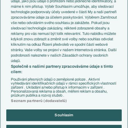
údaje, jako jsou údaje o prohlížení nebo jedinečné identifikátory, a
Představení týmů MS
Německo
máme k nim přístup. Výběr Souhlasím umožňuje, aby sledovací
EuroSkauting
Španělsko
technologie podporovaly účely uvedené v části My a naši partneři
PL v kostce
Argentina
zpracováváme údaje za účelem poskytování. Výběrem Zamítnout
Evropské koeficienty
Brazílie
vše nebo odvoláním svého souhlasu je zakážete. Pokud jsou
Přestupy
sledovací technologie zakázány, některé zobrazené obsahy a
Přestupové spekulace
reklamy pro vás nemusí být tolik relevantní. Tuto nabídku můžete
Přestupy
Zranění
kdykoli znovu zobrazit a změnit své volby nebo souhlas odvolat
Zápasy
kliknutím na odkaz Řízení předvoleb ve spodní části webové
Livescore
stránky. Vaše volby se projeví v našem Internetová stránka. Další
Kluby
Tipovací soutěž
podrobnosti naleznete v našich Zásadách ochrany osobních
Arsenal FC
Fotbal TV
údajů.
Chelsea FC
Společně s našimi partnery zpracováváme údaje s tímto
Manchester United
cílem:
AC Milán
Juventus FC
Používání přesných údajů o zeměpisné poloze . Aktivní
Bayern Mnichov
vyhledávání identifikačních údajů v rámci specifických vlastností
zařízení . Ukládání a/nebo přístup k informacím v zařízení .
FC Barcelona
Personalizovaná reklama a obsah, měření reklam a obsahu,
Real Madrid
průzkum publika a rozvoj služeb .
Seznam partnerů (dodavatelů)
Souhlasím
Copyright © 2001-2026 EuroFotbal.cz. Využíváme zpravodajství ČTK.