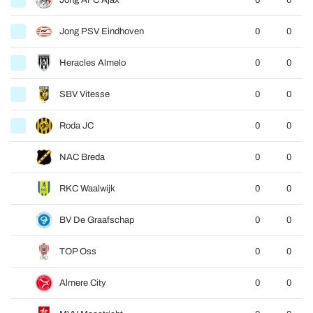
Jong AFC Ajax
0
0
Jong PSV Eindhoven
0
0
Heracles Almelo
0
0
SBV Vitesse
0
0
Roda JC
0
0
NAC Breda
0
0
RKC Waalwijk
0
0
BV De Graafschap
0
0
TOP Oss
0
0
Almere City
0
0