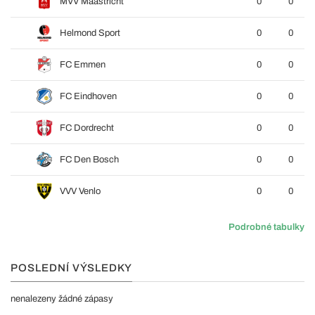
MVV Maastricht
0
0
Helmond Sport
0
0
FC Emmen
0
0
FC Eindhoven
0
0
FC Dordrecht
0
0
FC Den Bosch
0
0
VVV Venlo
0
0
Podrobné tabulky
POSLEDNÍ VÝSLEDKY
nenalezeny žádné zápasy