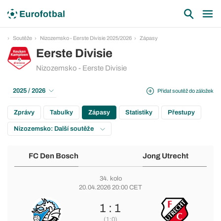
Soutěže
Nizozemsko - Eerste Divisie 2025/2026
Zápasy
Eerste Divisie
Nizozemsko - Eerste Divisie
2025 / 2026
Přidat soutěž do záložek
Zprávy
Tabulky
Zápasy
Statistiky
Přestupy
Nizozemsko: Další soutěže
FC Den Bosch
Jong Utrecht
34. kolo
20.04.2026 20:00 CET
1 : 1
(1:0)