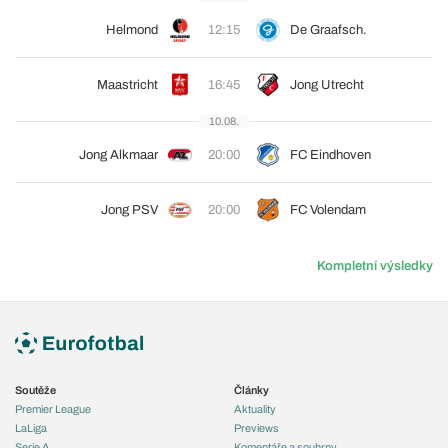
Helmond
12:15
De Graafsch.
Maastricht
16:45
Jong Utrecht
10.08.
Jong Alkmaar
20:00
FC Eindhoven
Jong PSV
20:00
FC Volendam
Kompletní výsledky
Soutěže
Články
Premier League
Aktuality
LaLiga
Previews
Serie A
Komentáře a souhrny