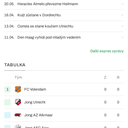
20.05.
Heracles Almelo převezme Heilmann
16.04.
Kuijt zůstane v Dordrechtu
13.04.
Correia se stane koučem Utrechtu
11.04.
Den Haag vyhrál pod mladým vedením
Další expres zprávy
TABULKA
Tým
Z
B
1
FC Volendam
0
0
Jong Utrecht
0
0
Jong AZ Alkmaar
0
0