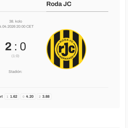
Roda JC
38. kolo
4.04.2026 20:00 CET
2
: 0
(1:0)
Stadión:
rt
1.62
4.20
3.88
1
0
2