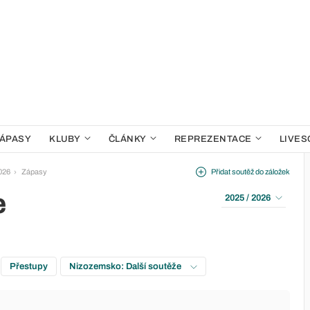
ÁPASY
KLUBY
ČLÁNKY
REPREZENTACE
LIVES
026
Zápasy
Přidat soutěž do záložek
e
2025 / 2026
Přestupy
Nizozemsko: Další soutěže