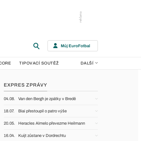
Můj EuroFotbal
CORE
TIPOVACÍ SOUTĚŽ
DALŠÍ
EXPRES ZPRÁVY
04.08.
Van den Bergh je zpátky v Bredě
18.07.
Biai přestoupil o patro výše
20.05.
Heracles Almelo převezme Heilmann
16.04.
Kuijt zůstane v Dordrechtu