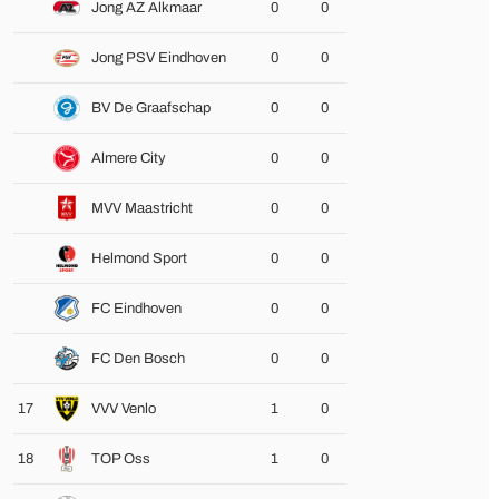
Jong AZ Alkmaar
0
0
Jong PSV Eindhoven
0
0
BV De Graafschap
0
0
Almere City
0
0
MVV Maastricht
0
0
Helmond Sport
0
0
FC Eindhoven
0
0
FC Den Bosch
0
0
17
VVV Venlo
1
0
18
TOP Oss
1
0