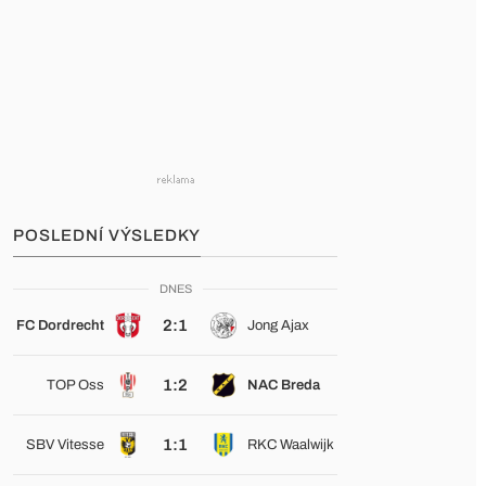
POSLEDNÍ VÝSLEDKY
DNES
2:1
FC Dordrecht
Jong Ajax
1:2
TOP Oss
NAC Breda
1:1
SBV Vitesse
RKC Waalwijk