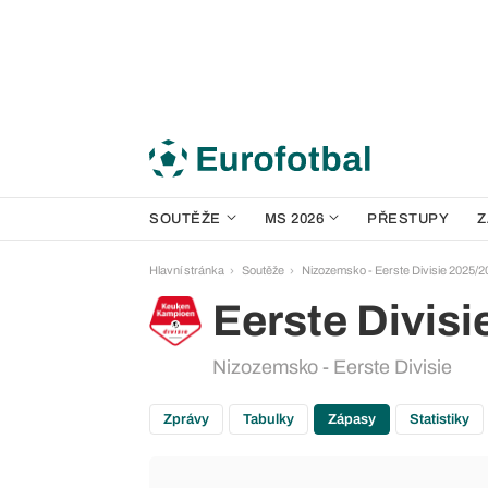
SOUTĚŽE
MS 2026
PŘESTUPY
Z
Hlavní stránka
Soutěže
Nizozemsko - Eerste Divisie 2025/2
Eerste Divisi
Nizozemsko - Eerste Divisie
Zprávy
Tabulky
Zápasy
Statistiky