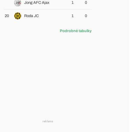
Jong AFC Ajax
1
0
20
Roda JC
1
0
Podrobné tabulky