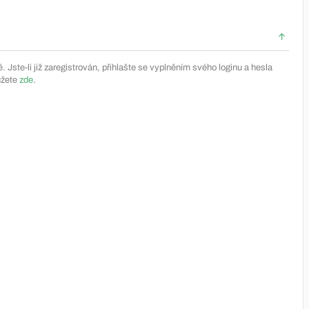
Jste-li již zaregistrován, přihlašte se vyplněním svého loginu a hesla
ůžete
zde
.