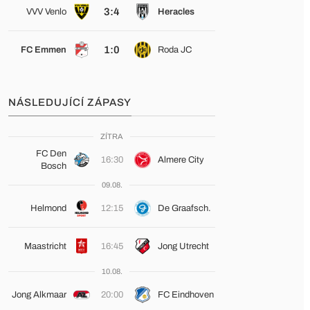
3:4
VVV Venlo
Heracles
1:0
FC Emmen
Roda JC
NÁSLEDUJÍCÍ ZÁPASY
ZÍTRA
FC Den
16:30
Almere City
Bosch
09.08.
Helmond
12:15
De Graafsch.
Maastricht
16:45
Jong Utrecht
10.08.
Jong Alkmaar
20:00
FC Eindhoven