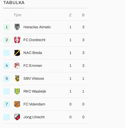
TABULKA
Tým
Z
B
1
Heracles Almelo
1
3
2
FC Dordrecht
1
3
NAC Breda
1
3
4
FC Emmen
1
3
5
SBV Vitesse
1
1
RKC Waalwijk
1
1
7
FC Volendam
0
0
Jong Utrecht
0
0