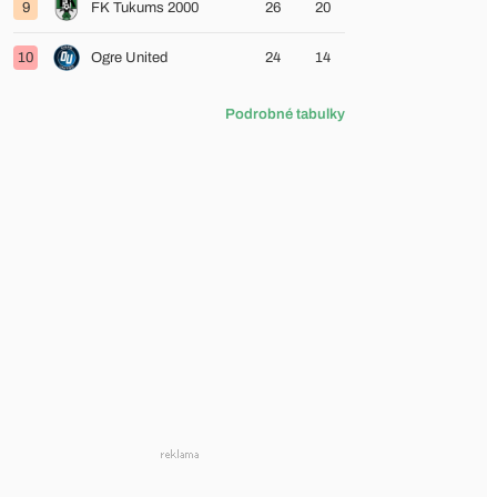
9
FK Tukums 2000
26
20
10
Ogre United
24
14
Podrobné tabulky