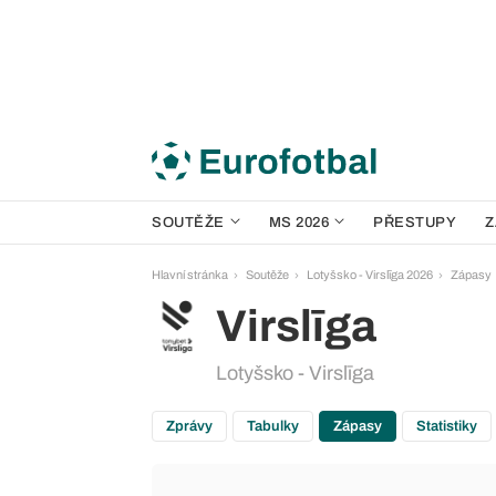
SOUTĚŽE
MS 2026
PŘESTUPY
Z
Hlavní stránka
Soutěže
Lotyšsko - Virslīga 2026
Zápasy
Virslīga
Lotyšsko - Virslīga
Zprávy
Tabulky
Zápasy
Statistiky