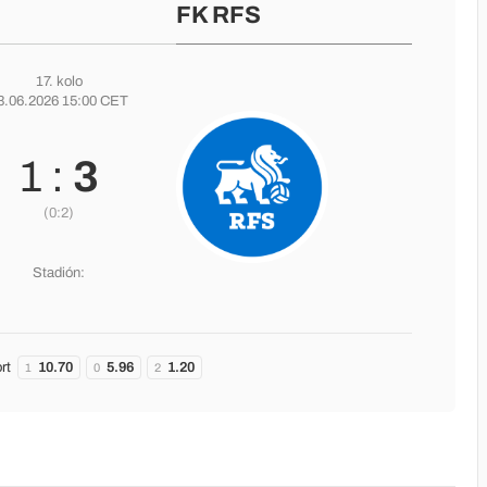
FK RFS
17. kolo
3.06.2026 15:00 CET
1 :
3
(0:2)
Stadión:
rt
10.70
5.96
1.20
1
0
2