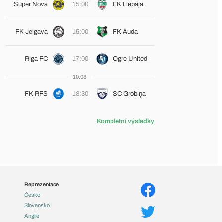
Super Nova
15:00
FK Liepāja
FK Jelgava
15:00
FK Auda
Riga FC
17:00
Ogre United
10.08.
FK RFS
18:30
SC Grobiņa
Kompletní výsledky
Reprezentace
Česko
Slovensko
Anglie