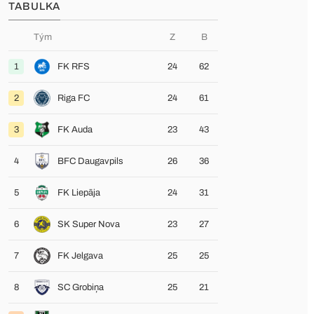
TABULKA
Tým
Z
B
1
FK RFS
24
62
2
Riga FC
24
61
3
FK Auda
23
43
4
BFC Daugavpils
26
36
5
FK Liepāja
24
31
6
SK Super Nova
23
27
7
FK Jelgava
25
25
8
SC Grobiņa
25
21