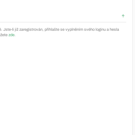
Jste-li již zaregistrován, přihlašte se vyplněním svého loginu a hesla
ůžete
zde
.