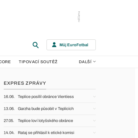
Můj EuroFotbal
CORE
TIPOVACÍ SOUTĚŽ
DALŠÍ
EXPRES ZPRÁVY
16.06.
Teplice posílil obránce Vientiess
13.06.
Garzha bude působit v Teplicích
27.05.
Teplice loví lotyšského obránce
14.04.
Rataj se přihlásil k etické komisi