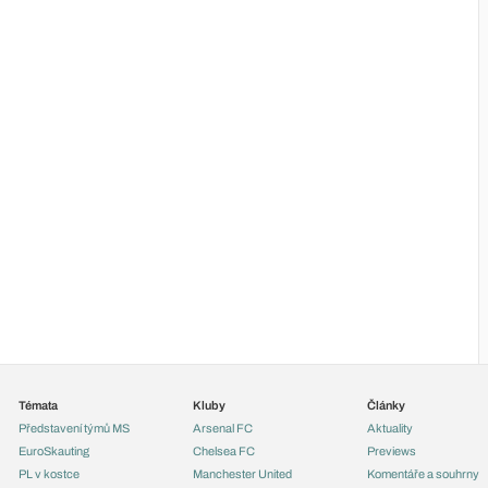
Témata
Kluby
Články
Představení týmů MS
Arsenal FC
Aktuality
EuroSkauting
Chelsea FC
Previews
PL v kostce
Manchester United
Komentáře a souhrny