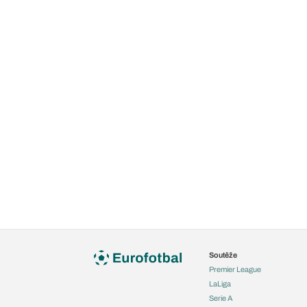
Soutěže
Premier League
LaLiga
Serie A