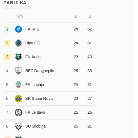
TABULKA
Tým
Z
B
1
FK RFS
24
62
2
Riga FC
24
61
3
FK Auda
23
43
4
BFC Daugavpils
25
33
5
FK Liepāja
24
31
6
SK Super Nova
23
27
7
FK Jelgava
25
25
8
SC Grobiņa
25
21