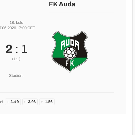
FK Auda
18. kolo
7.06.2026 17:00 CET
2
: 1
(1:1)
Stadión:
rt
4.49
3.96
1.56
1
0
2