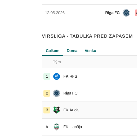
12.05.2026
Riga FC
VIRSLĪGA - TABULKA PŘED ZÁPASEM
Celkem
Doma
Venku
Tým
1
FK RFS
2
Riga FC
3
FK Auda
4
FK Liepāja