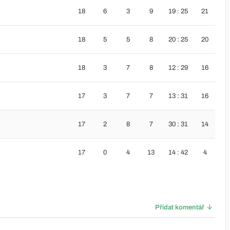
18
6
3
9
19 : 25
21
18
5
5
8
20 : 25
20
18
3
7
8
12 : 29
16
17
3
7
7
13 : 31
16
17
2
8
7
30 : 31
14
17
0
4
13
14 : 42
4
Přidat komentář