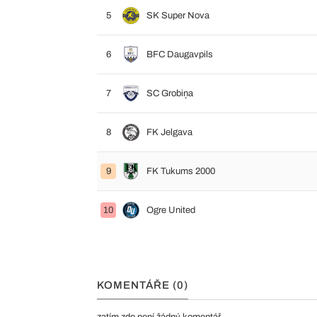
5
SK Super Nova
6
BFC Daugavpils
7
SC Grobiņa
8
FK Jelgava
9
FK Tukums 2000
10
Ogre United
KOMENTÁŘE (0)