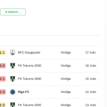
6 dalších...
1:1
BFC Daugavpils
Virslīga
17. kolo
3:0
FK Tukums 2000
Virslīga
16. kolo
3:1
FK Tukums 2000
Virslīga
15. kolo
1:3
Riga FC
Virslīga
14. kolo
3:3
FK Tukums 2000
Virslīga
13. kolo