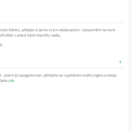
muto článku, přidejte si jej ke svým sledovaným. Upozornění na nové
Fotbal v pravé části hlavičky webu.
é.
Jste-li již zaregistrován, přihlašte se vyplněním svého loginu a hesla
ůžete
zde
.