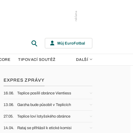
Můj EuroFotbal
CORE
TIPOVACÍ SOUTĚŽ
DALŠÍ
EXPRES ZPRÁVY
16.06.
Teplice posílil obránce Vientiess
13.06.
Garzha bude působit v Teplicích
27.05.
Teplice loví lotyšského obránce
14.04.
Rataj se přihlásil k etické komisi