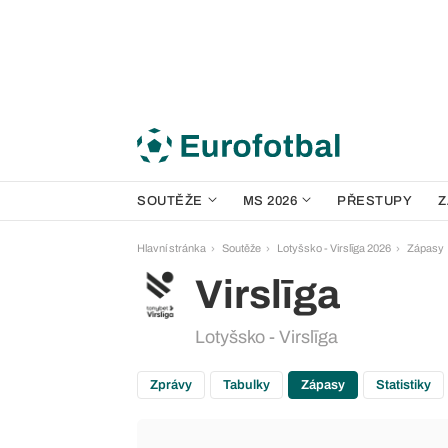
SOUTĚŽE
MS 2026
PŘESTUPY
Z
Hlavní stránka
Soutěže
Lotyšsko - Virslīga 2026
Zápasy
Virslīga
Lotyšsko - Virslīga
Zprávy
Tabulky
Zápasy
Statistiky