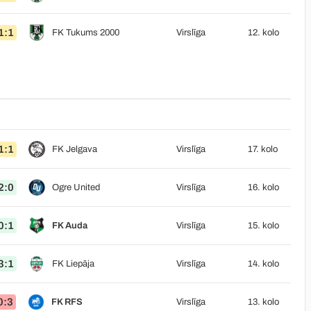
1:1
FK Tukums 2000
Virslīga
12. kolo
1:1
FK Jelgava
Virslīga
17. kolo
2:0
Ogre United
Virslīga
16. kolo
0:1
FK Auda
Virslīga
15. kolo
3:1
FK Liepāja
Virslīga
14. kolo
0:3
FK RFS
Virslīga
13. kolo