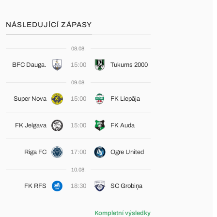
NÁSLEDUJÍCÍ ZÁPASY
08.08.
BFC Dauga.
15:00
Tukums 2000
09.08.
Super Nova
15:00
FK Liepāja
FK Jelgava
15:00
FK Auda
Riga FC
17:00
Ogre United
10.08.
FK RFS
18:30
SC Grobiņa
Kompletní výsledky