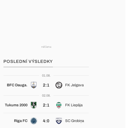
POSLEDNÍ VÝSLEDKY
01.08.
2:1
BFC Dauga.
FK Jelgava
02.08.
2:1
Tukums 2000
FK Liepāja
4:0
Riga FC
SC Grobiņa