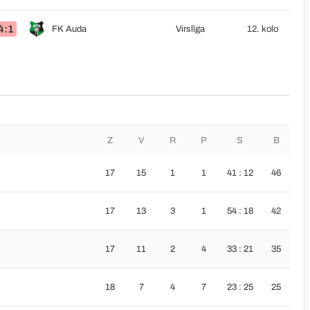
4:1
FK Auda
Virslīga
12. kolo
Z
V
R
P
S
B
17
15
1
1
41 : 12
46
17
13
3
1
54 : 18
42
17
11
2
4
33 : 21
35
18
7
4
7
23 : 25
25