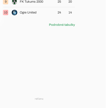
9
FK Tukums 2000
25
20
10
Ogre United
24
14
Podrobné tabulky