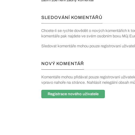
zatím zde není žádný komentář
SLEDOVÁNÍ KOMENTÁŘŮ
Chcete-li se rychle dovědět o nových komentářích k to
komentáře pak najdete ve svém osobním boxu Můj Euro
Sledovat komentáře mohou pouze registrovaní uživatel
NOVÝ KOMENTÁŘ
Komentáře mohou přidávat pouze registrovaní uživatelé. 
vpravo nahoře na stránce. Nahlásit nelegální obsah m
Registrace nového uživatele