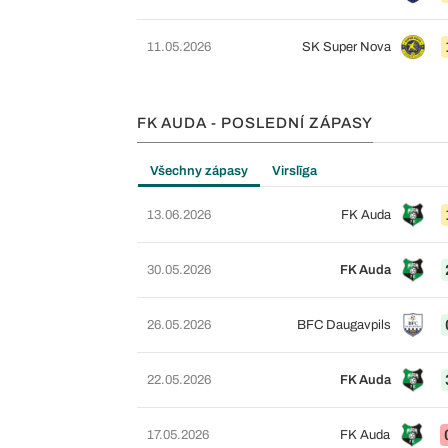
11.05.2026
SK Super Nova
FK AUDA - POSLEDNÍ ZÁPASY
Všechny zápasy
Virslīga
13.06.2026
FK Auda
30.05.2026
FK Auda
26.05.2026
BFC Daugavpils
22.05.2026
FK Auda
17.05.2026
FK Auda