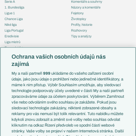
Serie A
Komentáře a souhrny
1. Bundesliga
Názory a komentáře
Ligue 1
Fejetony
Chance Liga
Životopisy
Niké liga
Profily, historie
Liga Portugal
Rozhovory
Eredivisie
Tipy a analýzy
Liga mistrů
Evropská liga
Reprezentace
Konferenční liga
Česko
Ochrana vašich osobních údajů nás
Mistrovství světa
Slovensko
zajímá
Liga národů
Anglie
Francie
My a naši partneři
999
ukládáme do vašeho zařízení osobní
Témata
Itálie
údaje, jako jsou údaje o prohlížení nebo jedinečné identifikátory, a
Představení týmů MS
Německo
máme k nim přístup. Výběr Souhlasím umožňuje, aby sledovací
EuroSkauting
Španělsko
technologie podporovaly účely uvedené v části My a naši partneři
PL v kostce
Argentina
zpracováváme údaje za účelem poskytování. Výběrem Zamítnout
Evropské koeficienty
Brazílie
vše nebo odvoláním svého souhlasu je zakážete. Pokud jsou
Přestupy
sledovací technologie zakázány, některé zobrazené obsahy a
Přestupové spekulace
reklamy pro vás nemusí být tolik relevantní. Tuto nabídku můžete
Přestupy
Zranění
kdykoli znovu zobrazit a změnit své volby nebo souhlas odvolat
Zápasy
kliknutím na odkaz Řízení předvoleb ve spodní části webové
Livescore
stránky. Vaše volby se projeví v našem Internetová stránka. Další
Kluby
Tipovací soutěž