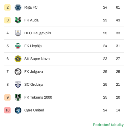
2
Riga FC
24
61
3
FK Auda
23
43
4
BFC Daugavpils
25
33
5
FK Liepāja
24
31
6
SK Super Nova
23
27
7
FK Jelgava
25
25
8
SC Grobiņa
25
21
9
FK Tukums 2000
25
20
10
Ogre United
24
14
Podrobné tabulky