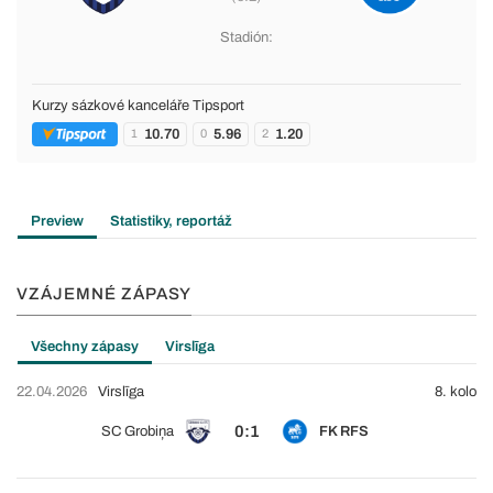
Stadión:
Kurzy sázkové kanceláře Tipsport
10.70
5.96
1.20
1
0
2
Preview
Statistiky, reportáž
VZÁJEMNÉ ZÁPASY
Všechny zápasy
Virslīga
22.04.2026
Virslīga
8. kolo
0:1
SC Grobiņa
FK RFS