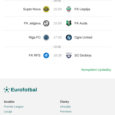
09.08.
Super Nova
15:00
FK Liepāja
FK Jelgava
15:00
FK Auda
Riga FC
17:00
Ogre United
10.08.
FK RFS
18:30
SC Grobiņa
Kompletní výsledky
Soutěže
Články
Premier League
Aktuality
LaLiga
Previews