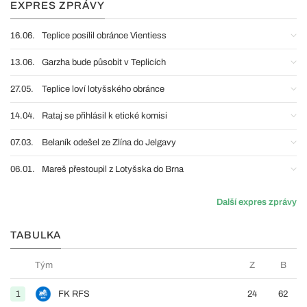
EXPRES ZPRÁVY
16.06.
Teplice posílil obránce Vientiess
13.06.
Garzha bude působit v Teplicích
27.05.
Teplice loví lotyšského obránce
14.04.
Rataj se přihlásil k etické komisi
07.03.
Belaník odešel ze Zlína do Jelgavy
06.01.
Mareš přestoupil z Lotyšska do Brna
Další expres zprávy
TABULKA
Tým
Z
B
1
FK RFS
24
62