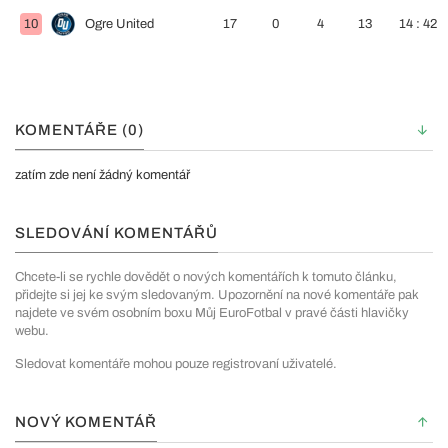
10
Ogre United
17
0
4
13
14 : 42
KOMENTÁŘE (0)
zatím zde není žádný komentář
SLEDOVÁNÍ KOMENTÁŘŮ
Chcete-li se rychle dovědět o nových komentářích k tomuto článku,
přidejte si jej ke svým sledovaným. Upozornění na nové komentáře pak
najdete ve svém osobním boxu Můj EuroFotbal v pravé části hlavičky
webu.
Sledovat komentáře mohou pouze registrovaní uživatelé.
NOVÝ KOMENTÁŘ