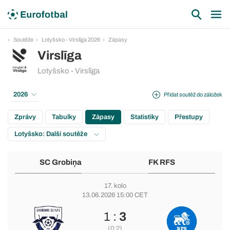
Soutěže
Lotyšsko - Virslīga 2026
Zápasy
Virslīga
Lotyšsko - Virslīga
2026
Přidat soutěž do záložek
Zprávy
Tabulky
Zápasy
Statistiky
Přestupy
Lotyšsko: Další soutěže
SC Grobiņa
FK RFS
17. kolo
13.06.2026 15:00 CET
1 :
3
(0:2)