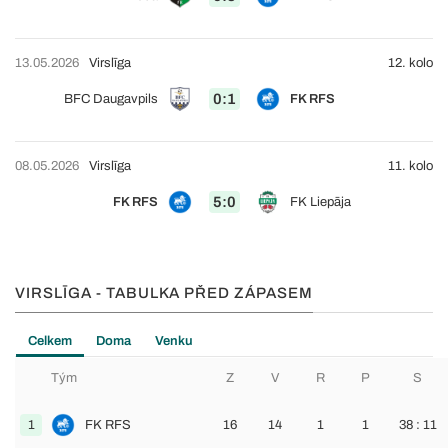
13.05.2026
Virslīga
12. kolo
0:1
BFC Daugavpils
FK RFS
08.05.2026
Virslīga
11. kolo
5:0
FK RFS
FK Liepāja
VIRSLĪGA - TABULKA PŘED ZÁPASEM
Celkem
Doma
Venku
Tým
Z
V
R
P
S
1
FK RFS
16
14
1
1
38 : 11