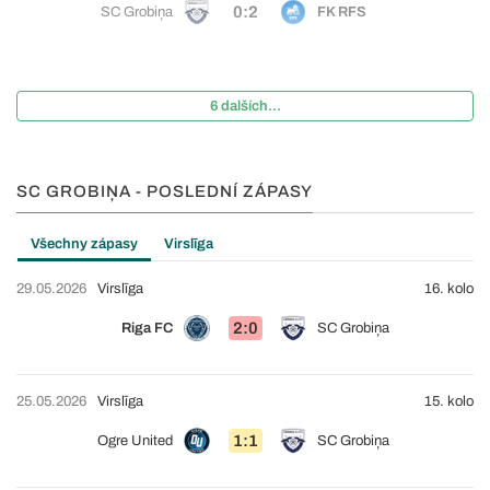
0:2
SC Grobiņa
FK RFS
6 dalších...
SC GROBIŅA - POSLEDNÍ ZÁPASY
Všechny zápasy
Virslīga
29.05.2026
Virslīga
16. kolo
2:0
Riga FC
SC Grobiņa
25.05.2026
Virslīga
15. kolo
1:1
Ogre United
SC Grobiņa