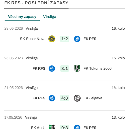
FK RFS - POSLEDNÍ ZÁPASY
Všechny zápasy
Virslīga
29.05.2026
Virslīga
16. kolo
1:2
SK Super Nova
FK RFS
25.05.2026
Virslīga
15. kolo
3:1
FK RFS
FK Tukums 2000
21.05.2026
Virslīga
14. kolo
4:0
FK RFS
FK Jelgava
17.05.2026
Virslīga
13. kolo
0:3
FK Auda
FK RFS