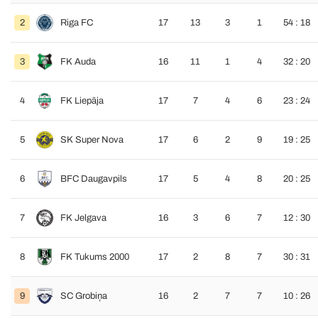
2
Riga FC
17
13
3
1
54 : 18
3
FK Auda
16
11
1
4
32 : 20
4
FK Liepāja
17
7
4
6
23 : 24
5
SK Super Nova
17
6
2
9
19 : 25
6
BFC Daugavpils
17
5
4
8
20 : 25
7
FK Jelgava
16
3
6
7
12 : 30
8
FK Tukums 2000
17
2
8
7
30 : 31
9
SC Grobiņa
16
2
7
7
10 : 26