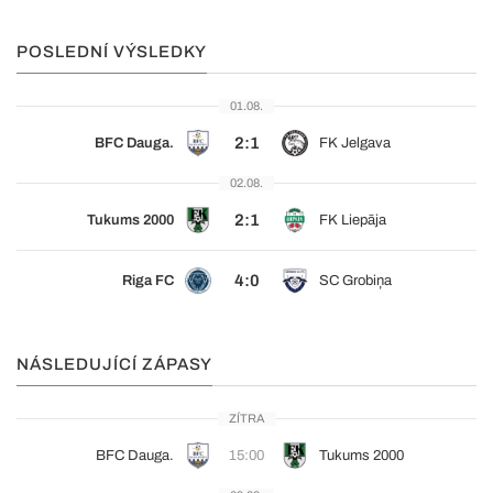
POSLEDNÍ VÝSLEDKY
01.08.
2:1
BFC Dauga.
FK Jelgava
02.08.
2:1
Tukums 2000
FK Liepāja
4:0
Riga FC
SC Grobiņa
NÁSLEDUJÍCÍ ZÁPASY
ZÍTRA
BFC Dauga.
15:00
Tukums 2000