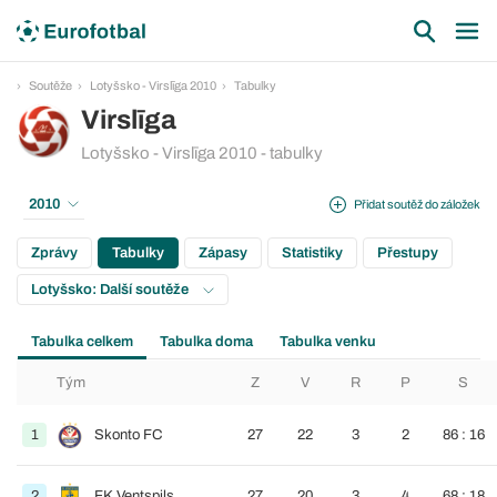
Soutěže
Lotyšsko - Virslīga 2010
Tabulky
Virslīga
Lotyšsko - Virslīga 2010 - tabulky
2010
Přidat soutěž do záložek
Zprávy
Tabulky
Zápasy
Statistiky
Přestupy
Lotyšsko: Další soutěže
Tabulka celkem
Tabulka doma
Tabulka venku
Tým
Z
V
R
P
S
1
Skonto FC
27
22
3
2
86 : 16
2
FK Ventspils
27
20
3
4
68 : 18