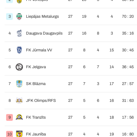
3
Liepājas Metalurgs
27
19
4
4
70 : 20
4
Daugava Daugavpils
27
16
8
3
35 : 16
5
FK Jūrmala VV
27
8
4
15
30 : 45
6
FK Jelgava
27
6
7
14
36 : 45
7
SK Blāzma
27
7
3
17
27 : 57
8
JFK Olimps/RFS
27
5
6
16
31 : 63
9
FK Tranzīts
27
5
4
18
17 : 56
10
FK Jaunība
27
4
4
19
16 : 80