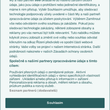
My a naši partneři
999
ukládáme do vašeho zařízení osobní
Témata
Itálie
údaje, jako jsou údaje o prohlížení nebo jedinečné identifikátory, a
Představení týmů MS
Německo
máme k nim přístup. Výběr Souhlasím umožňuje, aby sledovací
EuroSkauting
Španělsko
technologie podporovaly účely uvedené v části My a naši partneři
PL v kostce
Argentina
zpracováváme údaje za účelem poskytování. Výběrem Zamítnout
Evropské koeficienty
Brazílie
vše nebo odvoláním svého souhlasu je zakážete. Pokud jsou
Přestupy
sledovací technologie zakázány, některé zobrazené obsahy a
Přestupové spekulace
reklamy pro vás nemusí být tolik relevantní. Tuto nabídku můžete
Přestupy
Zranění
kdykoli znovu zobrazit a změnit své volby nebo souhlas odvolat
Zápasy
kliknutím na odkaz Řízení předvoleb ve spodní části webové
Livescore
stránky. Vaše volby se projeví v našem Internetová stránka. Další
Kluby
Tipovací soutěž
podrobnosti naleznete v našich Zásadách ochrany osobních
Arsenal FC
Fotbal TV
údajů.
Chelsea FC
Společně s našimi partnery zpracováváme údaje s tímto
Manchester United
cílem:
AC Milán
Juventus FC
Používání přesných údajů o zeměpisné poloze . Aktivní
Bayern Mnichov
vyhledávání identifikačních údajů v rámci specifických vlastností
zařízení . Ukládání a/nebo přístup k informacím v zařízení .
FC Barcelona
Personalizovaná reklama a obsah, měření reklam a obsahu,
Real Madrid
průzkum publika a rozvoj služeb .
Seznam partnerů (dodavatelů)
Souhlasím
Copyright © 2001-2026 EuroFotbal.cz. Využíváme zpravodajství ČTK.