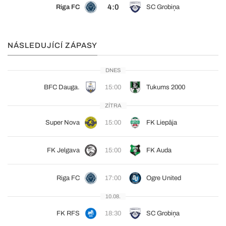
4:0
Riga FC
SC Grobiņa
NÁSLEDUJÍCÍ ZÁPASY
DNES
BFC Dauga.
15:00
Tukums 2000
ZÍTRA
Super Nova
15:00
FK Liepāja
FK Jelgava
15:00
FK Auda
Riga FC
17:00
Ogre United
10.08.
FK RFS
18:30
SC Grobiņa