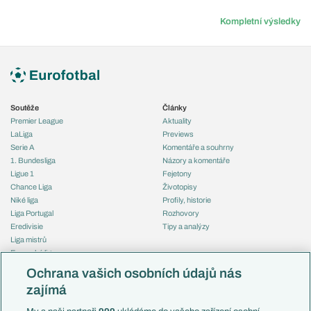
Kompletní výsledky
Soutěže
Články
Premier League
Aktuality
LaLiga
Previews
Serie A
Komentáře a souhrny
1. Bundesliga
Názory a komentáře
Ligue 1
Fejetony
Chance Liga
Životopisy
Niké liga
Profily, historie
Liga Portugal
Rozhovory
Eredivisie
Tipy a analýzy
Liga mistrů
Evropská liga
Reprezentace
Konferenční liga
Česko
Ochrana vašich osobních údajů nás
Mistrovství světa
Slovensko
zajímá
Liga národů
Anglie
Francie