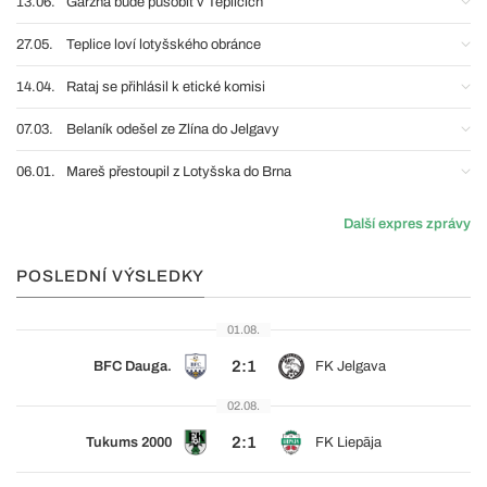
13.06.
Garzha bude působit v Teplicích
27.05.
Teplice loví lotyšského obránce
14.04.
Rataj se přihlásil k etické komisi
07.03.
Belaník odešel ze Zlína do Jelgavy
06.01.
Mareš přestoupil z Lotyšska do Brna
Další expres zprávy
POSLEDNÍ VÝSLEDKY
01.08.
2:1
BFC Dauga.
FK Jelgava
02.08.
2:1
Tukums 2000
FK Liepāja