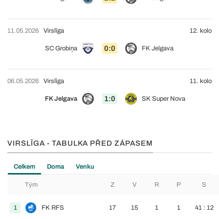
11.05.2026
Virslīga
12. kolo
0:0
SC Grobiņa
FK Jelgava
06.05.2026
Virslīga
11. kolo
1:0
FK Jelgava
SK Super Nova
VIRSLĪGA - TABULKA PŘED ZÁPASEM
Celkem
Doma
Venku
Tým
Z
V
R
P
S
1
FK RFS
17
15
1
1
41 : 12