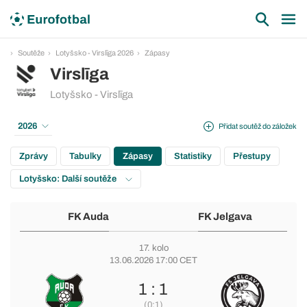
Soutěže
Lotyšsko - Virslīga 2026
Zápasy
Virslīga
Lotyšsko - Virslīga
2026
Přidat soutěž do záložek
Zprávy
Tabulky
Zápasy
Statistiky
Přestupy
Lotyšsko: Další soutěže
FK Auda
FK Jelgava
17. kolo
13.06.2026 17:00 CET
1 : 1
(0:1)