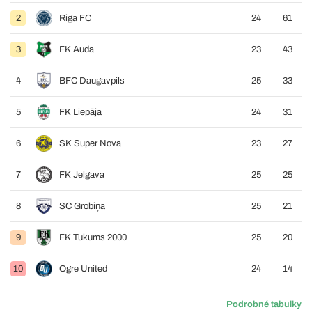
2
Riga FC
24
61
3
FK Auda
23
43
4
BFC Daugavpils
25
33
5
FK Liepāja
24
31
6
SK Super Nova
23
27
7
FK Jelgava
25
25
8
SC Grobiņa
25
21
9
FK Tukums 2000
25
20
10
Ogre United
24
14
Podrobné tabulky