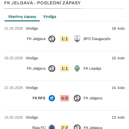
FK JELGAVA - POSLEDNÍ ZÁPASY
Všechny zápasy
Virslīga
31.05.2026
Virslīga
16. kolo
1:1
FK Jelgava
BFC Daugavpils
26.05.2026
Virslīga
15. kolo
1:1
FK Jelgava
FK Liepāja
21.05.2026
Virslīga
14. kolo
4:0
FK RFS
FK Jelgava
16.05.2026
Virslīga
13. kolo
2:2
Riga FC
FK Jelgava