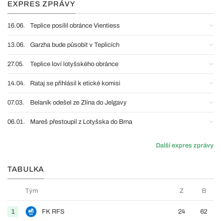
EXPRES ZPRÁVY
16.06.
Teplice posílil obránce Vientiess
13.06.
Garzha bude působit v Teplicích
27.05.
Teplice loví lotyšského obránce
14.04.
Rataj se přihlásil k etické komisi
07.03.
Belaník odešel ze Zlína do Jelgavy
06.01.
Mareš přestoupil z Lotyšska do Brna
Další expres zprávy
TABULKA
Tým
Z
B
1
FK RFS
24
62