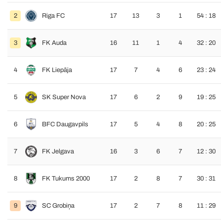
2
Riga FC
17
13
3
1
54 : 18
3
FK Auda
16
11
1
4
32 : 20
4
FK Liepāja
17
7
4
6
23 : 24
5
SK Super Nova
17
6
2
9
19 : 25
6
BFC Daugavpils
17
5
4
8
20 : 25
7
FK Jelgava
16
3
6
7
12 : 30
8
FK Tukums 2000
17
2
8
7
30 : 31
9
SC Grobiņa
17
2
7
8
11 : 29