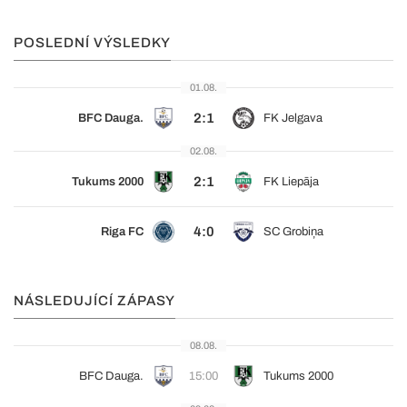
POSLEDNÍ VÝSLEDKY
01.08.
2:1
BFC Dauga.
FK Jelgava
02.08.
2:1
Tukums 2000
FK Liepāja
4:0
Riga FC
SC Grobiņa
NÁSLEDUJÍCÍ ZÁPASY
08.08.
BFC Dauga.
15:00
Tukums 2000