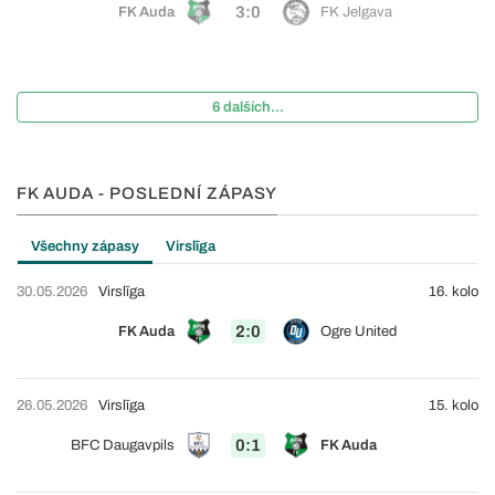
3:0
FK Auda
FK Jelgava
6 dalších...
FK AUDA - POSLEDNÍ ZÁPASY
Všechny zápasy
Virslīga
30.05.2026
Virslīga
16. kolo
2:0
FK Auda
Ogre United
26.05.2026
Virslīga
15. kolo
0:1
BFC Daugavpils
FK Auda