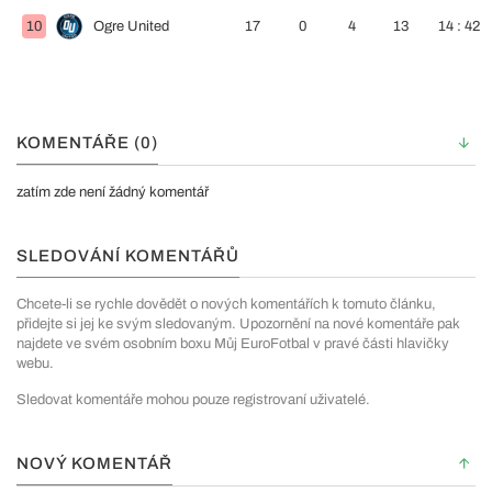
10
Ogre United
17
0
4
13
14 : 42
KOMENTÁŘE (0)
zatím zde není žádný komentář
SLEDOVÁNÍ KOMENTÁŘŮ
Chcete-li se rychle dovědět o nových komentářích k tomuto článku,
přidejte si jej ke svým sledovaným. Upozornění na nové komentáře pak
najdete ve svém osobním boxu Můj EuroFotbal v pravé části hlavičky
webu.
Sledovat komentáře mohou pouze registrovaní uživatelé.
NOVÝ KOMENTÁŘ