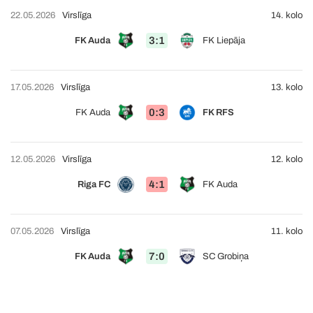
22.05.2026
Virslīga
14. kolo
3:1
FK Auda
FK Liepāja
17.05.2026
Virslīga
13. kolo
0:3
FK Auda
FK RFS
12.05.2026
Virslīga
12. kolo
4:1
Riga FC
FK Auda
07.05.2026
Virslīga
11. kolo
7:0
FK Auda
SC Grobiņa