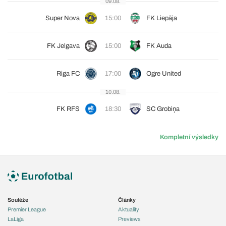
09.08.
Super Nova
15:00
FK Liepāja
FK Jelgava
15:00
FK Auda
Riga FC
17:00
Ogre United
10.08.
FK RFS
18:30
SC Grobiņa
Kompletní výsledky
Soutěže
Články
Premier League
Aktuality
LaLiga
Previews