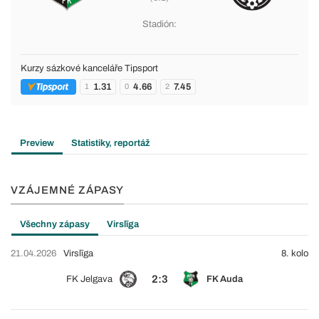
Stadión:
Kurzy sázkové kanceláře Tipsport
1.31
4.66
7.45
1
0
2
Preview
Statistiky, reportáž
VZÁJEMNÉ ZÁPASY
Všechny zápasy
Virslīga
21.04.2026
Virslīga
8. kolo
2:3
FK Jelgava
FK Auda