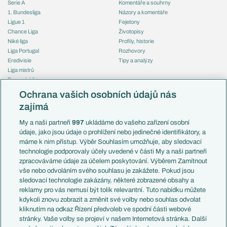
Serie A
Komentáře a souhrny
1. Bundesliga
Názory a komentáře
Ligue 1
Fejetony
Chance Liga
Životopisy
Niké liga
Profily, historie
Liga Portugal
Rozhovory
Eredivisie
Tipy a analýzy
Liga mistrů
Evropská liga
Reprezentace
Konferenční liga
Česko
Ochrana vašich osobních údajů nás
Mistrovství světa
Slovensko
zajímá
Liga národů
Anglie
Francie
My a naši partneři
997
ukládáme do vašeho zařízení osobní
Témata
Itálie
údaje, jako jsou údaje o prohlížení nebo jedinečné identifikátory, a
Představení týmů MS
Německo
máme k nim přístup. Výběr Souhlasím umožňuje, aby sledovací
EuroSkauting
Španělsko
technologie podporovaly účely uvedené v části My a naši partneři
PL v kostce
Argentina
zpracováváme údaje za účelem poskytování. Výběrem Zamítnout
Evropské koeficienty
Brazílie
vše nebo odvoláním svého souhlasu je zakážete. Pokud jsou
Přestupy
sledovací technologie zakázány, některé zobrazené obsahy a
Přestupové spekulace
reklamy pro vás nemusí být tolik relevantní. Tuto nabídku můžete
Přestupy
Zranění
kdykoli znovu zobrazit a změnit své volby nebo souhlas odvolat
Zápasy
kliknutím na odkaz Řízení předvoleb ve spodní části webové
Livescore
stránky. Vaše volby se projeví v našem Internetová stránka. Další
Kluby
Tipovací soutěž