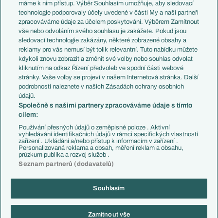
Představení týmů MS
Německo
máme k nim přístup. Výběr Souhlasím umožňuje, aby sledovací
EuroSkauting
Španělsko
technologie podporovaly účely uvedené v části My a naši partneři
PL v kostce
Argentina
zpracováváme údaje za účelem poskytování. Výběrem Zamítnout
Evropské koeficienty
Brazílie
vše nebo odvoláním svého souhlasu je zakážete. Pokud jsou
Přestupy
sledovací technologie zakázány, některé zobrazené obsahy a
Přestupové spekulace
reklamy pro vás nemusí být tolik relevantní. Tuto nabídku můžete
Přestupy
Zranění
kdykoli znovu zobrazit a změnit své volby nebo souhlas odvolat
Zápasy
kliknutím na odkaz Řízení předvoleb ve spodní části webové
Livescore
stránky. Vaše volby se projeví v našem Internetová stránka. Další
Kluby
Tipovací soutěž
podrobnosti naleznete v našich Zásadách ochrany osobních
Arsenal FC
Fotbal TV
údajů.
Chelsea FC
Společně s našimi partnery zpracováváme údaje s tímto
Manchester United
cílem:
AC Milán
Juventus FC
Používání přesných údajů o zeměpisné poloze . Aktivní
Bayern Mnichov
vyhledávání identifikačních údajů v rámci specifických vlastností
zařízení . Ukládání a/nebo přístup k informacím v zařízení .
FC Barcelona
Personalizovaná reklama a obsah, měření reklam a obsahu,
Real Madrid
průzkum publika a rozvoj služeb .
Seznam partnerů (dodavatelů)
Souhlasím
Copyright © 2001-2026 EuroFotbal.cz. Využíváme zpravodajství ČTK.
RSS
Podmínky užití
Informace o zpracování osobních údajů
Zamítnout vše