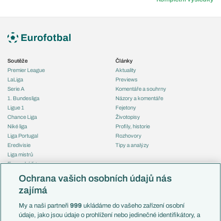
Soutěže
Články
Premier League
Aktuality
LaLiga
Previews
Serie A
Komentáře a souhrny
1. Bundesliga
Názory a komentáře
Ligue 1
Fejetony
Chance Liga
Životopisy
Niké liga
Profily, historie
Liga Portugal
Rozhovory
Eredivisie
Tipy a analýzy
Liga mistrů
Evropská liga
Reprezentace
Konferenční liga
Česko
Ochrana vašich osobních údajů nás
Mistrovství světa
Slovensko
zajímá
Liga národů
Anglie
Francie
My a naši partneři
999
ukládáme do vašeho zařízení osobní
Témata
Itálie
údaje, jako jsou údaje o prohlížení nebo jedinečné identifikátory, a