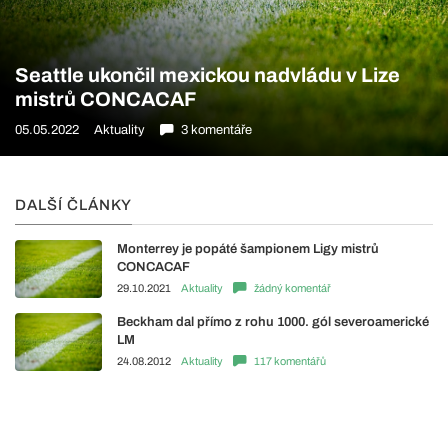
Seattle ukončil mexickou nadvládu v Lize
mistrů CONCACAF
05.05.2022
Aktuality
3 komentáře
DALŠÍ ČLÁNKY
Monterrey je popáté šampionem Ligy mistrů
CONCACAF
29.10.2021
Aktuality
žádný komentář
Beckham dal přímo z rohu 1000. gól severoamerické
LM
24.08.2012
Aktuality
117 komentářů