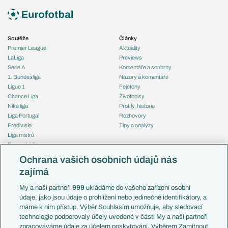
Soutěže
Články
Premier League
Aktuality
LaLiga
Previews
Serie A
Komentáře a souhrny
1. Bundesliga
Názory a komentáře
Ligue 1
Fejetony
Chance Liga
Životopisy
Niké liga
Profily, historie
Liga Portugal
Rozhovory
Eredivisie
Tipy a analýzy
Liga mistrů
Evropská liga
Reprezentace
Konferenční liga
Česko
Ochrana vašich osobních údajů nás
Mistrovství světa
Slovensko
zajímá
Liga národů
Anglie
Francie
My a naši partneři
999
ukládáme do vašeho zařízení osobní
Témata
Itálie
údaje, jako jsou údaje o prohlížení nebo jedinečné identifikátory, a
Představení týmů MS
Německo
máme k nim přístup. Výběr Souhlasím umožňuje, aby sledovací
EuroSkauting
Španělsko
technologie podporovaly účely uvedené v části My a naši partneři
PL v kostce
Argentina
zpracováváme údaje za účelem poskytování. Výběrem Zamítnout