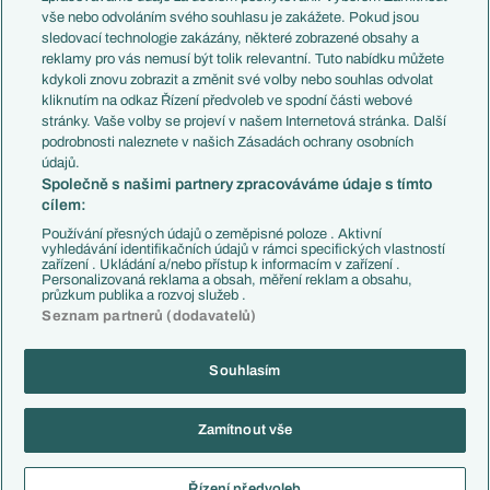
Evropské koeficienty
Brazílie
vše nebo odvoláním svého souhlasu je zakážete. Pokud jsou
Přestupy
sledovací technologie zakázány, některé zobrazené obsahy a
Přestupové spekulace
reklamy pro vás nemusí být tolik relevantní. Tuto nabídku můžete
Přestupy
Zranění
kdykoli znovu zobrazit a změnit své volby nebo souhlas odvolat
Zápasy
kliknutím na odkaz Řízení předvoleb ve spodní části webové
Livescore
stránky. Vaše volby se projeví v našem Internetová stránka. Další
Kluby
Tipovací soutěž
podrobnosti naleznete v našich Zásadách ochrany osobních
Arsenal FC
Fotbal TV
údajů.
Chelsea FC
Společně s našimi partnery zpracováváme údaje s tímto
Manchester United
cílem:
AC Milán
Juventus FC
Používání přesných údajů o zeměpisné poloze . Aktivní
Bayern Mnichov
vyhledávání identifikačních údajů v rámci specifických vlastností
zařízení . Ukládání a/nebo přístup k informacím v zařízení .
FC Barcelona
Personalizovaná reklama a obsah, měření reklam a obsahu,
Real Madrid
průzkum publika a rozvoj služeb .
Seznam partnerů (dodavatelů)
Souhlasím
Copyright © 2001-2026 EuroFotbal.cz. Využíváme zpravodajství ČTK.
RSS
Podmínky užití
Informace o zpracování osobních údajů
Zamítnout vše
GDPR a žurnalistika
Nastavení soukromí
Kontakt
Tiráž
Řízení předvoleb