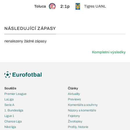
2:1p
Toluca
Tigres UANL
NÁSLEDUJÍCÍ ZÁPASY
nenalezeny žádné zápasy
Kompletní výsledky
Soutěže
Články
Premier League
Aktuality
LaLiga
Previews
Serie A
Komentáře a souhrny
1. Bundesliga
Názory a komentáře
Ligue 1
Fejetony
Chance Liga
Životopisy
Niké liga
Profily, historie