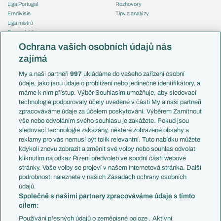
Liga Portugal
Rozhovory
Eredivisie
Tipy a analýzy
Liga mistrů
Evropská liga
Reprezentace
Konferenční liga
Česko
Ochrana vašich osobních údajů nás
Mistrovství světa
Slovensko
zajímá
Liga národů
Anglie
Francie
My a naši partneři
997
ukládáme do vašeho zařízení osobní
Témata
Itálie
údaje, jako jsou údaje o prohlížení nebo jedinečné identifikátory, a
Představení týmů MS
Německo
máme k nim přístup. Výběr Souhlasím umožňuje, aby sledovací
EuroSkauting
Španělsko
technologie podporovaly účely uvedené v části My a naši partneři
PL v kostce
Argentina
zpracováváme údaje za účelem poskytování. Výběrem Zamítnout
Evropské koeficienty
Brazílie
vše nebo odvoláním svého souhlasu je zakážete. Pokud jsou
Přestupy
sledovací technologie zakázány, některé zobrazené obsahy a
Přestupové spekulace
reklamy pro vás nemusí být tolik relevantní. Tuto nabídku můžete
Přestupy
Zranění
kdykoli znovu zobrazit a změnit své volby nebo souhlas odvolat
Zápasy
kliknutím na odkaz Řízení předvoleb ve spodní části webové
Livescore
stránky. Vaše volby se projeví v našem Internetová stránka. Další
Kluby
Tipovací soutěž
podrobnosti naleznete v našich Zásadách ochrany osobních
Arsenal FC
Fotbal TV
údajů.
Chelsea FC
Společně s našimi partnery zpracováváme údaje s tímto
Manchester United
cílem:
AC Milán
Juventus FC
Používání přesných údajů o zeměpisné poloze . Aktivní