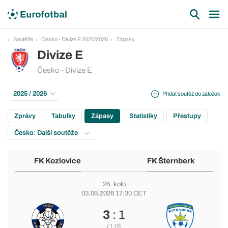
Soutěže
Česko - Divize E 2025/2026
Zápasy
Divize E
Česko - Divize E
2025 / 2026
Přidat soutěž do záložek
Zprávy
Tabulky
Zápasy
Statistiky
Přestupy
Česko: Další soutěže
FK Kozlovice
FK Šternberk
26. kolo
03.06.2026 17:30 CET
3
: 1
(1:0)