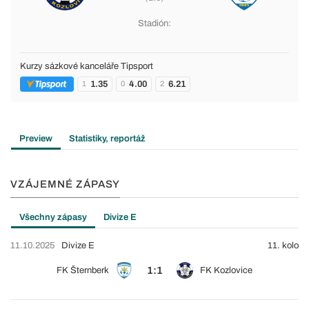
Stadión:
Kurzy sázkové kanceláře Tipsport
1.35
4.00
6.21
1
0
2
Preview
Statistiky, reportáž
VZÁJEMNÉ ZÁPASY
Všechny zápasy
Divize E
11.10.2025
Divize E
11. kolo
1:1
FK Šternberk
FK Kozlovice