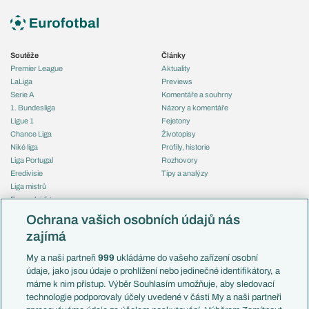
Soutěže
Články
Premier League
Aktuality
LaLiga
Previews
Serie A
Komentáře a souhrny
1. Bundesliga
Názory a komentáře
Ligue 1
Fejetony
Chance Liga
Životopisy
Niké liga
Profily, historie
Liga Portugal
Rozhovory
Eredivisie
Tipy a analýzy
Liga mistrů
Evropská liga
Reprezentace
Konferenční liga
Česko
Ochrana vašich osobních údajů nás
Mistrovství světa
Slovensko
zajímá
Liga národů
Anglie
Francie
My a naši partneři
999
ukládáme do vašeho zařízení osobní
Témata
Itálie
údaje, jako jsou údaje o prohlížení nebo jedinečné identifikátory, a
Představení týmů MS
Německo
máme k nim přístup. Výběr Souhlasím umožňuje, aby sledovací
EuroSkauting
Španělsko
technologie podporovaly účely uvedené v části My a naši partneři
PL v kostce
Argentina