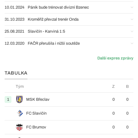
10.01.2024
Páník bude trénovat divizní Bzenec
31.10.2023
Kroměříž převzal trenér Onda
25.08.2021
Slavičín - Karviná 1:5
12.03.2020
FAČR přerušila i nižší soutěže
Další expres zprávy
TABULKA
Tým
Z
B
1
MSK Břeclav
0
0
FC Slavičín
0
0
FC Brumov
0
0