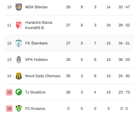
10
MSK Břeclav
26
9
3
14
33 : 47
Hanácká Slavia
11
27
8
3
16
28 : 52
Kroměříž B
12
FK Šternberk
27
5
7
15
34 : 51
13
SFK Holešov
26
5
6
15
36 : 53
14
Nové Sady Olomouc
26
3
8
15
24 : 50
15
TJ Skaštice
26
3
4
19
23 : 73
16
FC Kvasice
0
0
0
0
0 : 0