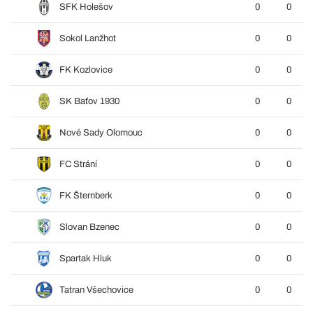
SFK Holešov
0
0
Sokol Lanžhot
0
0
FK Kozlovice
0
0
SK Baťov 1930
0
0
Nové Sady Olomouc
0
0
FC Strání
0
0
FK Šternberk
0
0
Slovan Bzenec
0
0
Spartak Hluk
0
0
Tatran Všechovice
0
0