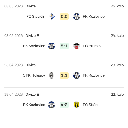
08.05.2026
Divize E
25. kolo
0:0
FC Slavičín
FK Kozlovice
03.05.2026
Divize E
24. kolo
5:1
FK Kozlovice
FC Brumov
25.04.2026
Divize E
23. kolo
1:1
SFK Holešov
FK Kozlovice
19.04.2026
Divize E
22. kolo
4:2
FK Kozlovice
FC Strání