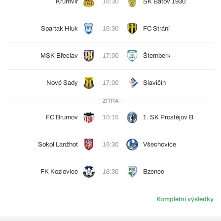
Krumvíř
16:30
SK Baťov 1930
Spartak Hluk
16:30
FC Strání
MSK Břeclav
17:00
Šternberk
Nové Sady
17:00
Slavičín
ZÍTRA
FC Brumov
10:15
1. SK Prostějov B
Sokol Lanžhot
16:30
Všechovice
FK Kozlovice
16:30
Bzenec
Kompletní výsledky