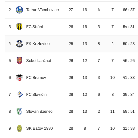
2
Tatran Všechovice
27
16
4
7
66 : 37
3
FC Strání
26
16
3
7
54 : 31
4
FK Kozlovice
25
13
8
4
50 : 28
5
Sokol Lanžhot
26
12
7
7
45 : 26
6
FC Brumov
26
13
3
10
41 : 33
7
FC Slavičín
26
12
6
8
39 : 34
8
Slovan Bzenec
26
13
2
11
59 : 51
9
SK Baťov 1930
26
9
7
10
31 : 38