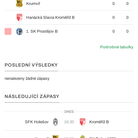
Krumvíř
0
0
Hanácká Slavia Kroměříž B
0
0
1. SK Prostějov B
0
0
Podrobné tabulky
POSLEDNÍ VÝSLEDKY
nenalezeny žádné zápasy
NÁSLEDUJÍCÍ ZÁPASY
DNES
SFK Holešov
16:30
Kroměříž B