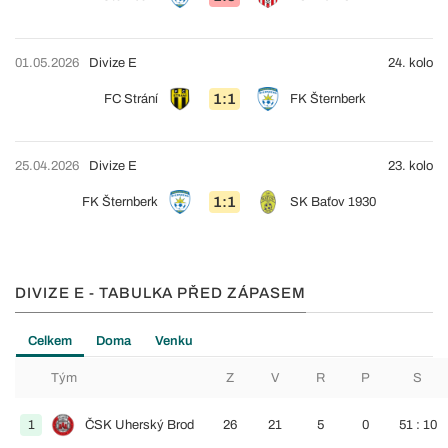
01.05.2026
Divize E
24. kolo
1:1
FC Strání
FK Šternberk
25.04.2026
Divize E
23. kolo
1:1
FK Šternberk
SK Baťov 1930
DIVIZE E - TABULKA PŘED ZÁPASEM
Celkem
Doma
Venku
Tým
Z
V
R
P
S
1
ČSK Uherský Brod
26
21
5
0
51 : 10