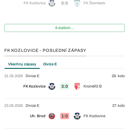
0:0
FK Kozlovice
FK Šternberk
6 dalších...
FK KOZLOVICE - POSLEDNÍ ZÁPASY
Všechny zápasy
Divize E
31.05.2026
Divize E
28. kolo
3:0
FK Kozlovice
Kroměříž B
23.05.2026
Divize E
27. kolo
1:0
Uh. Brod
FK Kozlovice