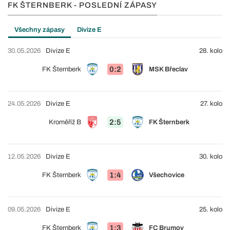
FK ŠTERNBERK - POSLEDNÍ ZÁPASY
Všechny zápasy
Divize E
30.05.2026
Divize E
28. kolo
0:2
FK Šternberk
MSK Břeclav
24.05.2026
Divize E
27. kolo
2:5
Kroměříž B
FK Šternberk
12.05.2026
Divize E
30. kolo
1:4
FK Šternberk
Všechovice
09.05.2026
Divize E
25. kolo
1:3
FK Šternberk
FC Brumov