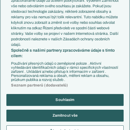
zpracováváme údaje za účelem poskytování. Výběrem Zamítnout
Evropské koeficienty
Brazílie
vše nebo odvoláním svého souhlasu je zakážete. Pokud jsou
Přestupy
sledovací technologie zakázány, některé zobrazené obsahy a
Přestupové spekulace
reklamy pro vás nemusí být tolik relevantní. Tuto nabídku můžete
Přestupy
Zranění
kdykoli znovu zobrazit a změnit své volby nebo souhlas odvolat
Zápasy
kliknutím na odkaz Řízení předvoleb ve spodní části webové
Livescore
stránky. Vaše volby se projeví v našem Internetová stránka. Další
Kluby
Tipovací soutěž
podrobnosti naleznete v našich Zásadách ochrany osobních
Arsenal FC
Fotbal TV
údajů.
Chelsea FC
Společně s našimi partnery zpracováváme údaje s tímto
Manchester United
cílem:
AC Milán
Juventus FC
Používání přesných údajů o zeměpisné poloze . Aktivní
Bayern Mnichov
vyhledávání identifikačních údajů v rámci specifických vlastností
zařízení . Ukládání a/nebo přístup k informacím v zařízení .
FC Barcelona
Personalizovaná reklama a obsah, měření reklam a obsahu,
Real Madrid
průzkum publika a rozvoj služeb .
Seznam partnerů (dodavatelů)
Souhlasím
Copyright © 2001-2026 EuroFotbal.cz. Využíváme zpravodajství ČTK.
RSS
Podmínky užití
Informace o zpracování osobních údajů
Zamítnout vše
GDPR a žurnalistika
Nastavení soukromí
Kontakt
Tiráž