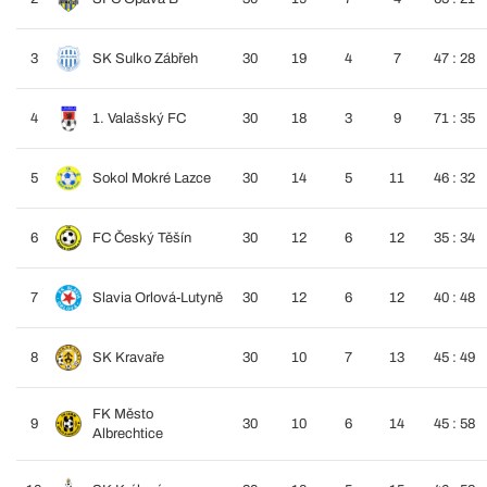
3
SK Sulko Zábřeh
30
19
4
7
47 : 28
4
1. Valašský FC
30
18
3
9
71 : 35
5
Sokol Mokré Lazce
30
14
5
11
46 : 32
6
FC Český Těšín
30
12
6
12
35 : 34
7
Slavia Orlová-Lutyně
30
12
6
12
40 : 48
8
SK Kravaře
30
10
7
13
45 : 49
FK Město
9
30
10
6
14
45 : 58
Albrechtice