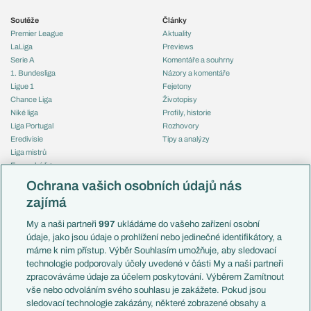
Soutěže
Články
Premier League
Aktuality
LaLiga
Previews
Serie A
Komentáře a souhrny
1. Bundesliga
Názory a komentáře
Ligue 1
Fejetony
Chance Liga
Životopisy
Niké liga
Profily, historie
Liga Portugal
Rozhovory
Eredivisie
Tipy a analýzy
Liga mistrů
Evropská liga
Reprezentace
Konferenční liga
Česko
Ochrana vašich osobních údajů nás
Mistrovství světa
Slovensko
zajímá
Liga národů
Anglie
Francie
My a naši partneři
997
ukládáme do vašeho zařízení osobní
Témata
Itálie
údaje, jako jsou údaje o prohlížení nebo jedinečné identifikátory, a
Představení týmů MS
Německo
máme k nim přístup. Výběr Souhlasím umožňuje, aby sledovací
EuroSkauting
Španělsko
technologie podporovaly účely uvedené v části My a naši partneři
PL v kostce
Argentina
zpracováváme údaje za účelem poskytování. Výběrem Zamítnout
Evropské koeficienty
Brazílie
vše nebo odvoláním svého souhlasu je zakážete. Pokud jsou
Přestupy
sledovací technologie zakázány, některé zobrazené obsahy a