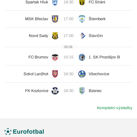
Spartak Hluk
16:30
FC Strání
MSK Břeclav
17:00
Šternberk
Nové Sady
17:00
Slavičín
09.08.
FC Brumov
10:15
1. SK Prostějov B
Sokol Lanžhot
16:30
Všechovice
FK Kozlovice
16:30
Bzenec
Kompletní výsledky