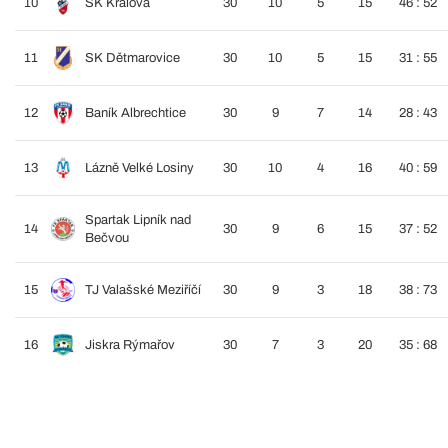
10
SK Králová
30
10
5
15
46 : 52
11
SK Dětmarovice
30
10
5
15
31 : 55
12
Baník Albrechtice
30
9
7
14
28 : 43
13
Lázně Velké Losiny
30
10
4
16
40 : 59
Spartak Lipník nad
14
30
9
6
15
37 : 52
Bečvou
15
TJ Valašské Meziříčí
30
9
3
18
38 : 73
16
Jiskra Rýmařov
30
7
3
20
35 : 68