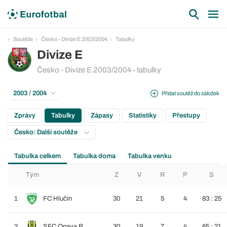
Soutěže
Česko - Divize E 2003/2004
Tabulky
Divize E
Česko - Divize E 2003/2004 - tabulky
2003 / 2004
Přidat soutěž do záložek
Zprávy
Tabulky
Zápasy
Statistiky
Přestupy
Česko: Další soutěže
Tabulka celkem
Tabulka doma
Tabulka venku
Tým
Z
V
R
P
S
1
FC Hlučín
30
21
5
4
83 : 25
2
SFC Opava B
30
19
7
4
65 : 21