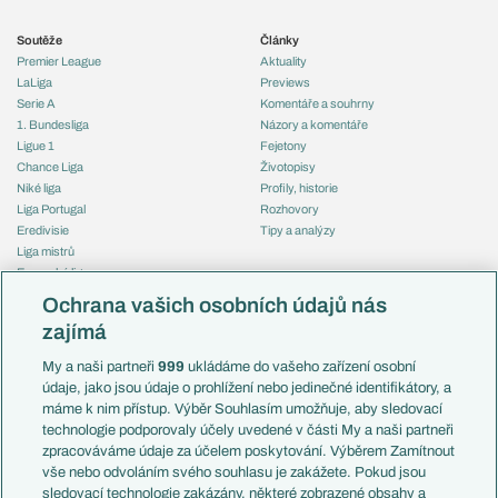
Soutěže
Články
Premier League
Aktuality
LaLiga
Previews
Serie A
Komentáře a souhrny
1. Bundesliga
Názory a komentáře
Ligue 1
Fejetony
Chance Liga
Životopisy
Niké liga
Profily, historie
Liga Portugal
Rozhovory
Eredivisie
Tipy a analýzy
Liga mistrů
Evropská liga
Reprezentace
Konferenční liga
Česko
Ochrana vašich osobních údajů nás
Mistrovství světa
Slovensko
zajímá
Liga národů
Anglie
Francie
My a naši partneři
999
ukládáme do vašeho zařízení osobní
Témata
Itálie
údaje, jako jsou údaje o prohlížení nebo jedinečné identifikátory, a
Představení týmů MS
Německo
máme k nim přístup. Výběr Souhlasím umožňuje, aby sledovací
EuroSkauting
Španělsko
technologie podporovaly účely uvedené v části My a naši partneři
PL v kostce
Argentina
zpracováváme údaje za účelem poskytování. Výběrem Zamítnout
Evropské koeficienty
Brazílie
vše nebo odvoláním svého souhlasu je zakážete. Pokud jsou
Přestupy
sledovací technologie zakázány, některé zobrazené obsahy a