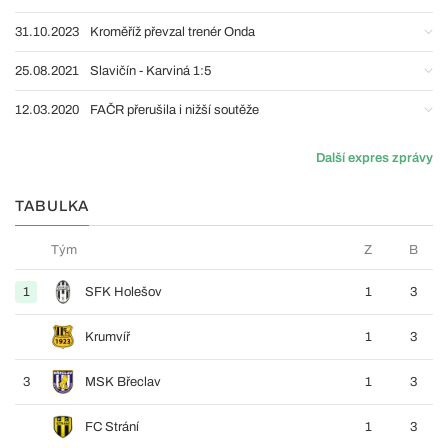
31.10.2023
Kroměříž převzal trenér Onda
25.08.2021
Slavičín - Karviná 1:5
12.03.2020
FAČR přerušila i nižší soutěže
Další expres zprávy
TABULKA
Tým
Z
B
1
SFK Holešov
1
3
Krumvíř
1
3
3
MSK Břeclav
1
3
FC Strání
1
3