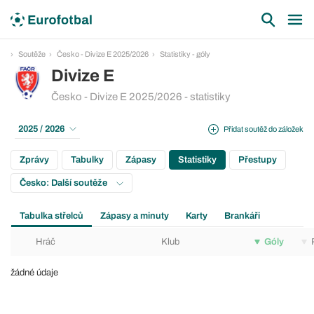
Soutěže
Česko - Divize E 2025/2026
Statistiky - góly
Divize E
Česko - Divize E 2025/2026 - statistiky
2025 / 2026
Přidat soutěž do záložek
Zprávy
Tabulky
Zápasy
Statistiky
Přestupy
Česko: Další soutěže
Tabulka střelců
Zápasy a minuty
Karty
Brankáři
Hráč
Klub
Góly
žádné údaje