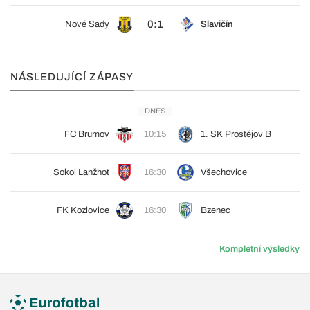
0:1
Nové Sady
Slavičín
NÁSLEDUJÍCÍ ZÁPASY
DNES
FC Brumov
10:15
1. SK Prostějov B
Sokol Lanžhot
16:30
Všechovice
FK Kozlovice
16:30
Bzenec
Kompletní výsledky