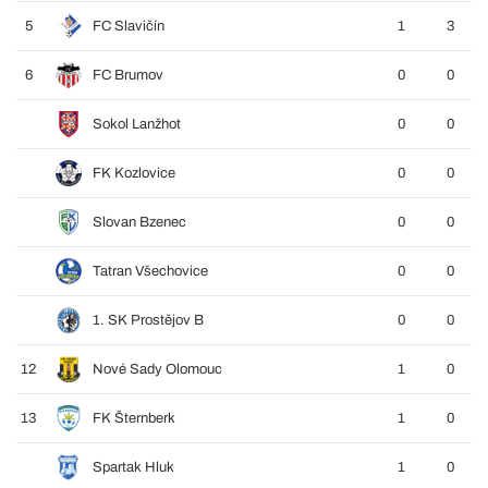
5
FC Slavičín
1
3
6
FC Brumov
0
0
Sokol Lanžhot
0
0
FK Kozlovice
0
0
Slovan Bzenec
0
0
Tatran Všechovice
0
0
1. SK Prostějov B
0
0
12
Nové Sady Olomouc
1
0
13
FK Šternberk
1
0
Spartak Hluk
1
0