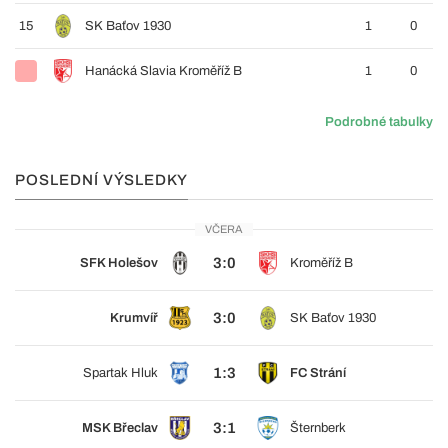
15
SK Baťov 1930
1
0
Hanácká Slavia Kroměříž B
1
0
Podrobné tabulky
POSLEDNÍ VÝSLEDKY
VČERA
3:0
SFK Holešov
Kroměříž B
3:0
Krumvíř
SK Baťov 1930
1:3
Spartak Hluk
FC Strání
3:1
MSK Břeclav
Šternberk