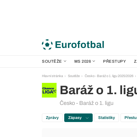
SOUTĚŽE
MS 2026
PŘESTUPY
Z
Hlavní stránka
Soutěže
Česko - Baráž o 1. ligu 2025/2026
Baráž o 1. lig
Česko - Baráž o 1. ligu
Zprávy
Zápasy
Statistiky
Přest