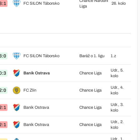
Chance Národní
3:1
FC SILON Táborsko
26. kolo
Liga
3:0
FC SILON Táborsko
Baráž o 1. ligu
1.z
Udr., 5.
0:3
Baník Ostrava
Chance Liga
kolo
Udr., 4.
2:0
FC Zlín
Chance Liga
kolo
Udr., 3.
2:1
Baník Ostrava
Chance Liga
kolo
Udr., 2.
2:1
Baník Ostrava
Chance Liga
kolo
Udr., 1.