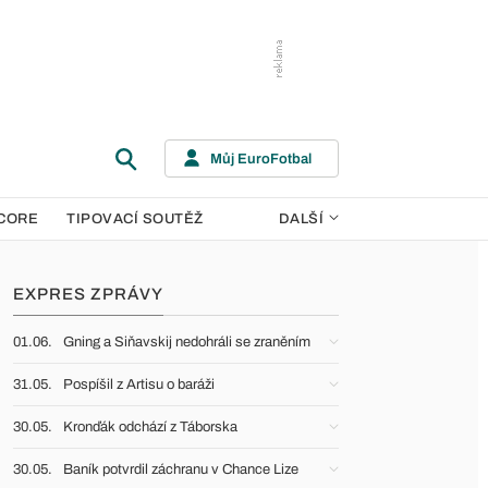
Můj EuroFotbal
CORE
TIPOVACÍ SOUTĚŽ
DALŠÍ
EXPRES ZPRÁVY
01.06.
Gning a Siňavskij nedohráli se zraněním
31.05.
Pospíšil z Artisu o baráži
30.05.
Kronďák odchází z Táborska
30.05.
Baník potvrdil záchranu v Chance Lize