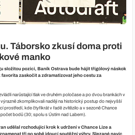
ku. Táborsko zkusí doma proti
nkové manko
u složitou pozici, Baník Ostrava bude hájit třígólový náskok
favorita zaskočit a zdramatizovat jeho cestu za
ládli narůstající tlak ve druhém poločase a po dvou brankách v
 výrazně zkomplikovali naději na historický postup do nejvyšší
prostředí, kde čtyřikrát v řadě zvítězilo a v sezoně Chance
í počet bodů (30; spolu s Ústím nad Labem).
n udělal rozhodující krok k udržení v Chance Lize a
znamenat tři po sobě jdoucí soutěžní výhry. Slezané navíc