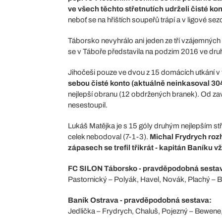
ve všech těchto střetnutích udrželi čisté kon
neboť se na hřištích soupeřů trápí a v ligové se
Táborsko nevyhrálo ani jeden ze tří vzájemných
se v Táboře představila na podzim 2016 ve dru
Jihočeši pouze ve dvou z 15 domácích utkání v
sebou čisté konto (aktuálně neinkasoval 30
nejlepší obranu (12 obdržených branek). Od za
nesestoupil.
Lukáš Matějka je s 15 góly druhým nejlepším stř
celek nebodoval (7-1-3).
Michal Frydrych rozh
zápasech se trefil třikrát - kapitán Baníku v
FC SILON Táborsko - pravděpodobná sesta
Pastornický – Polyák, Havel, Novák, Plachý – B
Baník Ostrava - pravděpodobná sestava:
Jedlička – Frydrych, Chaluš, Pojezný – Bewene, 