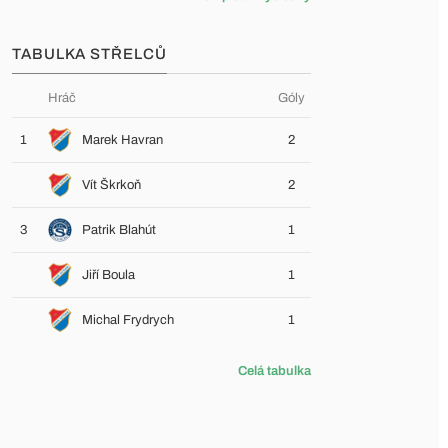
TABULKA STŘELCŮ
Hráč
Góly
1
Marek Havran
2
Vít Škrkoň
2
3
Patrik Blahút
1
Jiří Boula
1
Michal Frydrych
1
Celá tabulka