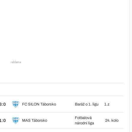
3:0
FC SILON Táborsko
Baráž o 1. ligu
1.z
Fotbalová
1:0
MAS Táborsko
24. kolo
národní liga