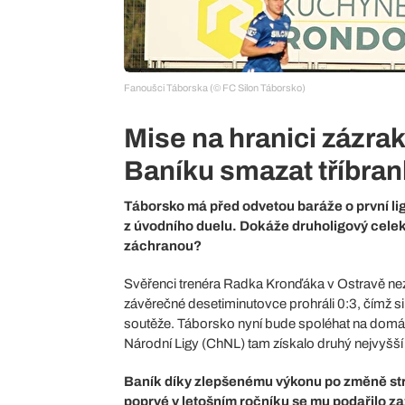
Fanoušci Táborska (© FC Silon Táborsko)
Mise na hranici zázra
Baníku smazat tříbra
Táborsko má před odvetou baráže o první lig
z úvodního duelu. Dokáže druholigový celek 
záchranou?
Svěřenci trenéra Radka Kronďáka v Ostravě nezv
závěrečné desetiminutovce prohráli 0:3, čímž si
soutěže. Táborsko nyní bude spoléhat na domácí 
Národní Ligy (ChNL) tam získalo druhý nejvyšš
Baník díky zlepšenému výkonu po změně stra
poprvé v letošním ročníku se mu podařilo za