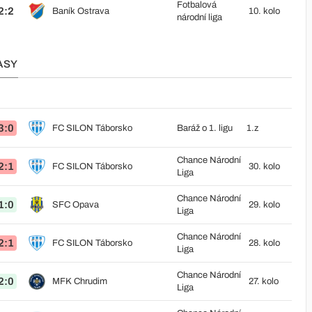
Fotbalová
2:2
Baník Ostrava
10. kolo
národní liga
ASY
3:0
FC SILON Táborsko
Baráž o 1. ligu
1.z
Chance Národní
2:1
FC SILON Táborsko
30. kolo
Liga
Chance Národní
1:0
SFC Opava
29. kolo
Liga
Chance Národní
2:1
FC SILON Táborsko
28. kolo
Liga
Chance Národní
2:0
MFK Chrudim
27. kolo
Liga