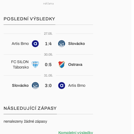
POSLEDNÍ VÝSLEDKY
27.05.
1:4
Artis Brno
Slovácko
30.05.
FC SILON
0:5
Ostrava
Táborsko
31.05.
3:0
Slovácko
Artis Brno
NÁSLEDUJÍCÍ ZÁPASY
nenalezeny žádné zápasy
Kompletní výsledky