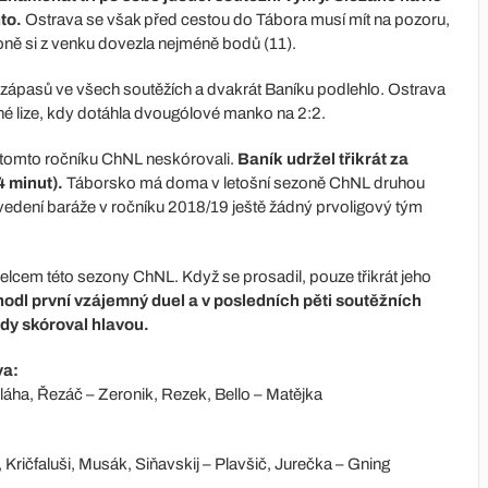
to.
Ostrava se však před cestou do Tábora musí mít na pozoru,
zoně si z venku dovezla nejméně bodů (11).
 zápasů ve všech soutěžích a dvakrát Baníku podlehlo. Ostrava
hé lize, kdy dotáhla dvougólové manko na 2:2.
 tomto ročníku ChNL neskórovali.
Baník udržel třikrát za
4 minut).
Táborsko má doma v letošní sezoně ChNL druhou
vedení baráže v ročníku 2018/19 ještě žádný prvoligový tým
elcem této sezony ChNL. Když se prosadil, pouze třikrát jeho
odl první vzájemný duel a v posledních pěti soutěžních
ždy skóroval hlavou.
va:
láha, Řezáč – Zeronik, Rezek, Bello – Matějka
Kričfaluši, Musák, Siňavskij – Plavšič, Jurečka – Gning