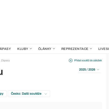
ÁPASY
KLUBY
ČLÁNKY
REPREZENTACE
LIVES
Zápasy
Přidat soutěž do záložek
u
2025 / 2026
upy
Česko: Další soutěže