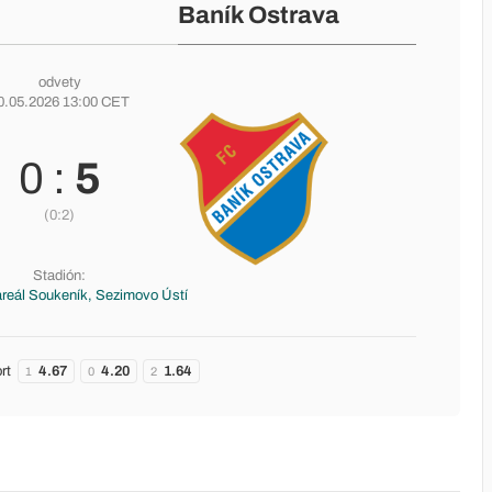
Baník Ostrava
odvety
0.05.2026 13:00 CET
0 :
5
(0:2)
Stadión:
areál Soukeník, Sezimovo Ústí
rt
4.67
4.20
1.64
1
0
2