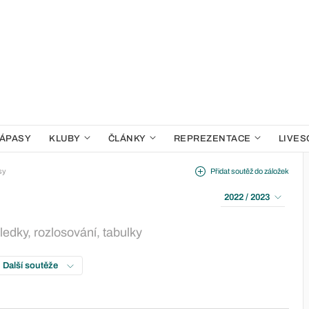
ÁPASY
KLUBY
ČLÁNKY
REPREZENTACE
LIVES
sy
Přidat soutěž do záložek
2022 / 2023
ledky, rozlosování, tabulky
: Další soutěže