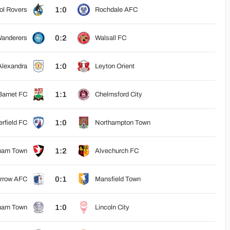
1:0
tol Rovers
Rochdale AFC
0:2
anderers
Walsall FC
1:0
Alexandra
Leyton Orient
1:1
Barnet FC
Chelmsford City
1:0
rfield FC
Northampton Town
1:2
ham Town
Alvechurch FC
0:1
rrow AFC
Mansfield Town
1:0
ham Town
Lincoln City