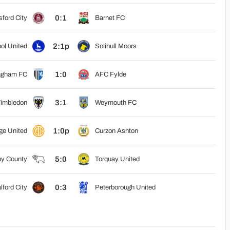
0:1
ford City
Barnet FC
2:1p
ol United
Solihull Moors
1:0
ingham FC
AFC Fylde
3:1
imbledon
Weymouth FC
1:0p
ge United
Curzon Ashton
5:0
y County
Torquay United
0:3
lford City
Peterborough United