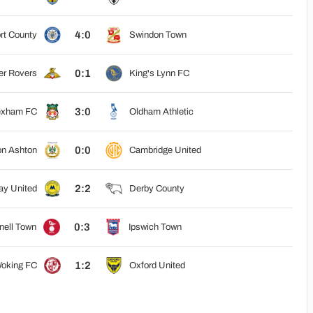
4:0
rt County
Swindon Town
0:1
er Rovers
King's Lynn FC
3:0
xham FC
Oldham Athletic
0:0
on Ashton
Cambridge United
2:2
ay United
Derby County
0:3
nell Town
Ipswich Town
1:2
oking FC
Oxford United