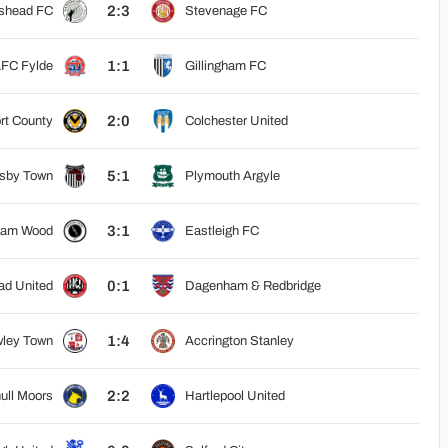
2:3
shead FC
Stevenage FC
1:1
FC Fylde
Gillingham FC
2:0
t County
Colchester United
5:1
sby Town
Plymouth Argyle
3:1
ham Wood
Eastleigh FC
0:1
ad United
Dagenham & Redbridge
1:4
ley Town
Accrington Stanley
2:2
hull Moors
Hartlepool United