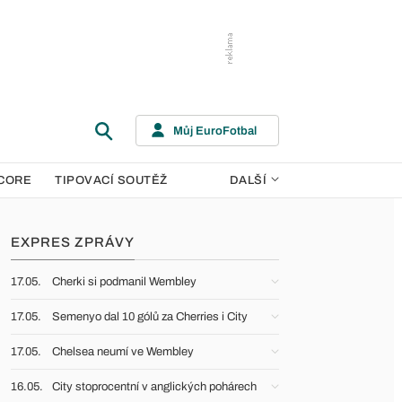
Můj EuroFotbal
CORE
TIPOVACÍ SOUTĚŽ
DALŠÍ
EXPRES ZPRÁVY
17.05.
Cherki si podmanil Wembley
17.05.
Semenyo dal 10 gólů za Cherries i City
17.05.
Chelsea neumí ve Wembley
16.05.
City stoprocentní v anglických pohárech