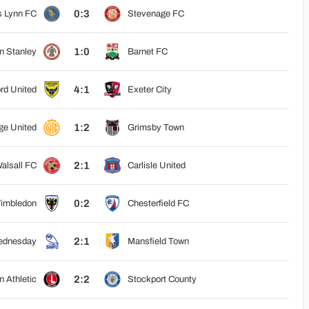
0:3
s Lynn FC
Stevenage FC
1:0
n Stanley
Barnet FC
4:1
rd United
Exeter City
1:2
ge United
Grimsby Town
2:1
alsall FC
Carlisle United
0:2
imbledon
Chesterfield FC
2:1
Wednesday
Mansfield Town
2:2
n Athletic
Stockport County