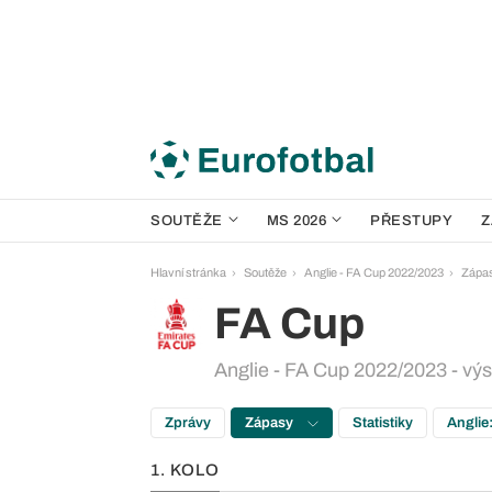
SOUTĚŽE
MS 2026
PŘESTUPY
Z
Hlavní stránka
Soutěže
Anglie - FA Cup 2022/2023
Zápa
FA Cup
Anglie - FA Cup 2022/2023 - výs
Zprávy
Zápasy
Statistiky
Anglie
1. KOLO