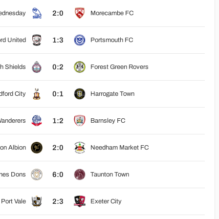
2:0
Wednesday
Morecambe FC
1:3
rd United
Portsmouth FC
0:2
h Shields
Forest Green Rovers
0:1
dford City
Harrogate Town
1:2
Wanderers
Barnsley FC
2:0
on Albion
Needham Market FC
6:0
ynes Dons
Taunton Town
2:3
Port Vale
Exeter City