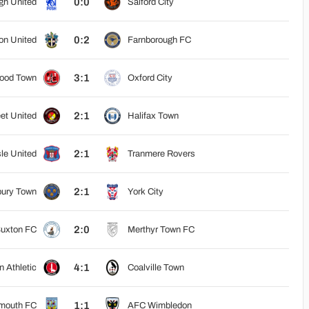
0:0
gh United
Salford City
0:2
on United
Farnborough FC
3:1
ood Town
Oxford City
2:1
et United
Halifax Town
2:1
sle United
Tranmere Rovers
2:1
ury Town
York City
2:0
uxton FC
Merthyr Town FC
4:1
n Athletic
Coalville Town
1:1
mouth FC
AFC Wimbledon