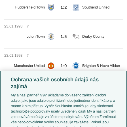
1:2
Huddersfield Town
Southend United
23.01.1993
?
1:5
Luton Town
Derby County
23.01.1993
?
1:0
Manchester United
Brighton & Hove Albion
Ochrana vašich osobních údajů nás
23.01.1993
?
zajímá
1:1
Nottingham Forest
Middlesbrough FC
My a naši partneři
997
ukládáme do vašeho zařízení osobní
údaje, jako jsou údaje o prohlížení nebo jedinečné identifikátory, a
máme k nim přístup. Výběr Souhlasím umožňuje, aby sledovací
technologie podporovaly účely uvedené v části My a naši partneři
23.01.1993
?
zpracováváme údaje za účelem poskytování. Výběrem Zamítnout
vše nebo odvoláním svého souhlasu je zakážete. Pokud jsou
1:2
Queens Park Rangers
Manchester City