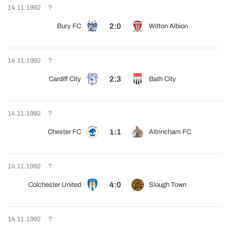
14.11.1992
?
2:0
Bury FC
Witton Albion
14.11.1992
?
2:3
Cardiff City
Bath City
14.11.1992
?
1:1
Chester FC
Altrincham FC
14.11.1992
?
4:0
Colchester United
Slough Town
14.11.1992
?