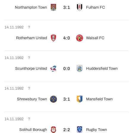
3:1
Northampton Town
Fulham FC
14.11.1992
?
4:0
Rotherham United
Walsall FC
14.11.1992
?
0:0
Scunthorpe United
Huddersfield Town
14.11.1992
?
3:1
Shrewsbury Town
Mansfield Town
14.11.1992
?
2:2
Solihull Borough
Rugby Town