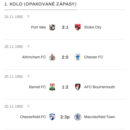
1. KOLO (OPAKOVANÉ ZÁPASY)
24.11.1992
?
3:1
Port Vale
Stoke City
25.11.1992
?
2:0
Altrincham FC
Chester FC
25.11.1992
?
1:2
Barnet FC
AFC Bournemouth
25.11.1992
?
2:3p
Chesterfield FC
Macclesfield Town