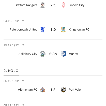
2:1
Stafford Rangers
Lincoln City
04.12.1992
?
1:0
Peterborough United
Kingstonian FC
15.12.1992
?
2:3p
Salisbury City
Marlow
2. KOLO
05.12.1992
?
1:4
Altrincham FC
Port Vale
05.12.1992
?