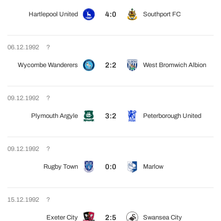
4:0
Hartlepool United
Southport FC
06.12.1992
?
2:2
Wycombe Wanderers
West Bromwich Albion
09.12.1992
?
3:2
Plymouth Argyle
Peterborough United
09.12.1992
?
0:0
Rugby Town
Marlow
15.12.1992
?
2:5
Exeter City
Swansea City