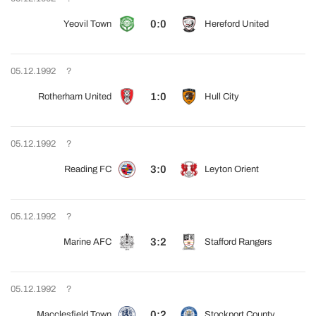
0:0
Yeovil Town
Hereford United
05.12.1992
?
1:0
Rotherham United
Hull City
05.12.1992
?
3:0
Reading FC
Leyton Orient
05.12.1992
?
3:2
Marine AFC
Stafford Rangers
05.12.1992
?
0:2
Macclesfield Town
Stockport County