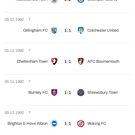
05.12.1992
?
1:1
Gillingham FC
Colchester United
05.12.1992
?
1:1
Cheltenham Town
AFC Bournemouth
05.12.1992
?
1:1
Burnley FC
Shrewsbury Town
05.12.1992
?
1:1
Brighton & Hove Albion
Woking FC