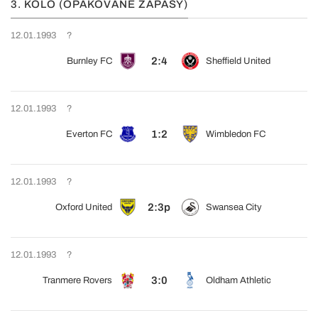
3. KOLO (OPAKOVANÉ ZÁPASY)
12.01.1993
?
2:4
Burnley FC
Sheffield United
12.01.1993
?
1:2
Everton FC
Wimbledon FC
12.01.1993
?
2:3p
Oxford United
Swansea City
12.01.1993
?
3:0
Tranmere Rovers
Oldham Athletic