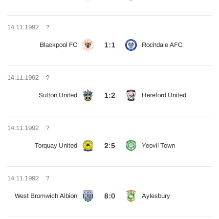
14.11.1992
?
1:1
Blackpool FC
Rochdale AFC
14.11.1992
?
1:2
Sutton United
Hereford United
14.11.1992
?
2:5
Torquay United
Yeovil Town
14.11.1992
?
8:0
West Bromwich Albion
Aylesbury