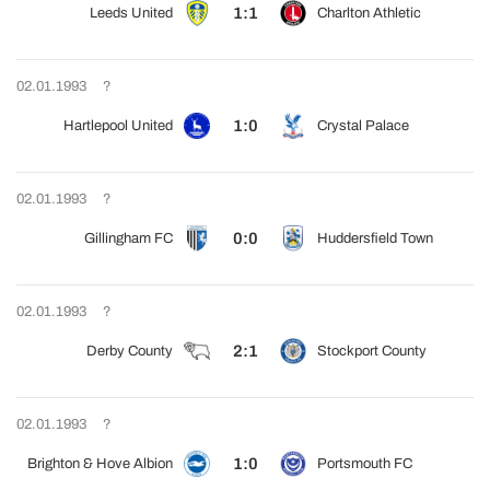
1:1
Leeds United
Charlton Athletic
02.01.1993
?
1:0
Hartlepool United
Crystal Palace
02.01.1993
?
0:0
Gillingham FC
Huddersfield Town
02.01.1993
?
2:1
Derby County
Stockport County
02.01.1993
?
1:0
Brighton & Hove Albion
Portsmouth FC