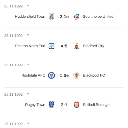
25.11.1992
?
2:1e
Huddersfield Town
Scunthorpe United
25.11.1992
?
4:5
Preston North End
Bradford City
25.11.1992
?
1:0e
Rochdale AFC
Blackpool FC
25.11.1992
?
2:1
Rugby Town
Solihull Borough
25.11.1992
?