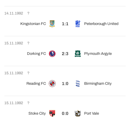
14.11.1992
?
1:1
Kingstonian FC
Peterborough United
15.11.1992
?
2:3
Dorking FC
Plymouth Argyle
15.11.1992
?
1:0
Reading FC
Birmingham City
15.11.1992
?
0:0
Stoke City
Port Vale