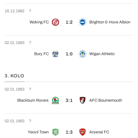
16.12.1992
?
1:2
Woking FC
Brighton & Hove Albion
02.01.1993
?
1:0
Bury FC
Wigan Athletic
3. KOLO
02.01.1993
?
3:1
Blackburn Rovers
AFC Bournemouth
02.01.1993
?
1:3
Yeovil Town
Arsenal FC