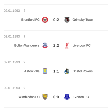
02.01.1993
?
0:2
Brentford FC
Grimsby Town
02.01.1993
?
2:2
Bolton Wanderers
Liverpool FC
02.01.1993
?
1:1
Aston Villa
Bristol Rovers
02.01.1993
?
0:0
Wimbledon FC
Everton FC