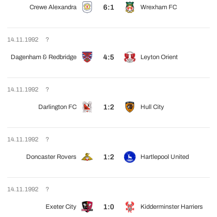
6:1
Crewe Alexandra
Wrexham FC
14.11.1992
?
4:5
Dagenham & Redbridge
Leyton Orient
14.11.1992
?
1:2
Darlington FC
Hull City
14.11.1992
?
1:2
Doncaster Rovers
Hartlepool United
14.11.1992
?
1:0
Exeter City
Kidderminster Harriers