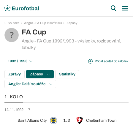
Soutěže
Anglie - FA Cup 1992/1993
Zápasy
FA Cup
Anglie - FA Cup 1992/1993 - výsledky, rozlosování,
tabulky
1992 / 1993
Přidat soutěž do záložek
Zprávy
Zápasy
Statistiky
Anglie: Další soutěže
1. KOLO
14.11.1992
?
1:2
Saint Albans City
Cheltenham Town