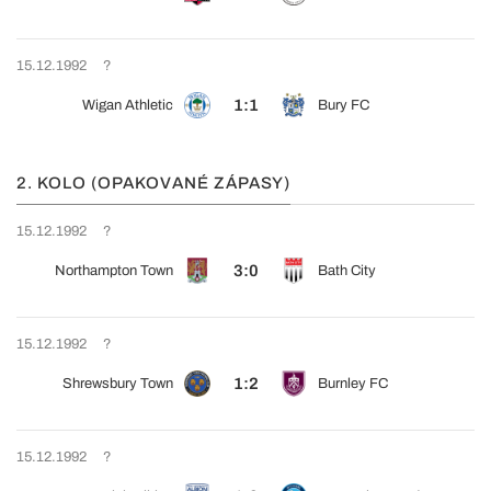
15.12.1992
?
1:1
Wigan Athletic
Bury FC
2. KOLO (OPAKOVANÉ ZÁPASY)
15.12.1992
?
3:0
Northampton Town
Bath City
15.12.1992
?
1:2
Shrewsbury Town
Burnley FC
15.12.1992
?