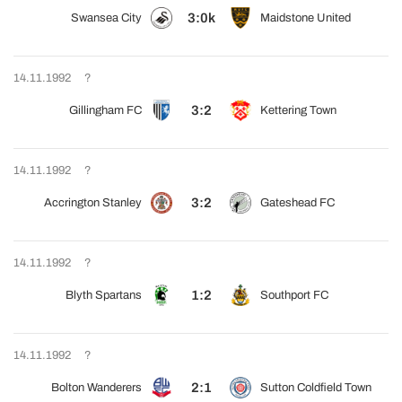
3:0k
Swansea City
Maidstone United
14.11.1992
?
3:2
Gillingham FC
Kettering Town
14.11.1992
?
3:2
Accrington Stanley
Gateshead FC
14.11.1992
?
1:2
Blyth Spartans
Southport FC
14.11.1992
?
2:1
Bolton Wanderers
Sutton Coldfield Town