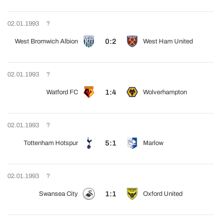
02.01.1993
?
0:2
West Bromwich Albion
West Ham United
02.01.1993
?
1:4
Watford FC
Wolverhampton
02.01.1993
?
5:1
Tottenham Hotspur
Marlow
02.01.1993
?
1:1
Swansea City
Oxford United