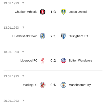
13.01.1993
?
1:3
Charlton Athletic
Leeds United
13.01.1993
?
2:1
Huddersfield Town
Gillingham FC
13.01.1993
?
0:2
Liverpool FC
Bolton Wanderers
13.01.1993
?
0:4
Reading FC
Manchester City
20.01.1993
?