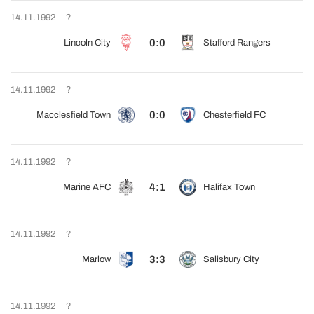
14.11.1992
?
0:0
Lincoln City
Stafford Rangers
14.11.1992
?
0:0
Macclesfield Town
Chesterfield FC
14.11.1992
?
4:1
Marine AFC
Halifax Town
14.11.1992
?
3:3
Marlow
Salisbury City
14.11.1992
?