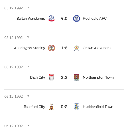
05.12.1992
?
4:0
Bolton Wanderers
Rochdale AFC
05.12.1992
?
1:6
Accrington Stanley
Crewe Alexandra
06.12.1992
?
2:2
Bath City
Northampton Town
06.12.1992
?
0:2
Bradford City
Huddersfield Town
06.12.1992
?