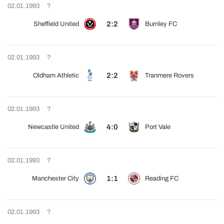
02.01.1993
?
2:2
Sheffield United
Burnley FC
02.01.1993
?
2:2
Oldham Athletic
Tranmere Rovers
02.01.1993
?
4:0
Newcastle United
Port Vale
02.01.1993
?
1:1
Manchester City
Reading FC
02.01.1993
?