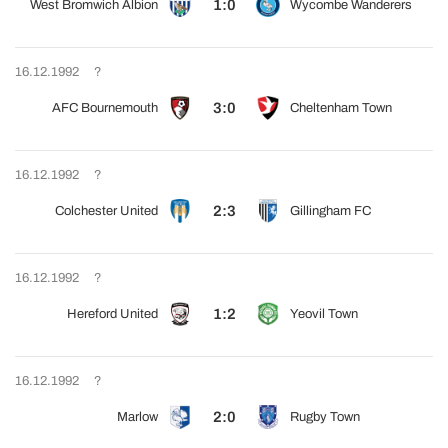
1:0
West Bromwich Albion
Wycombe Wanderers
16.12.1992
?
3:0
AFC Bournemouth
Cheltenham Town
16.12.1992
?
2:3
Colchester United
Gillingham FC
16.12.1992
?
1:2
Hereford United
Yeovil Town
16.12.1992
?
2:0
Marlow
Rugby Town