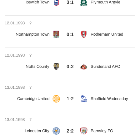
3:1
Ipswich Town
Plymouth Argyle
12.01.1993
?
0:1
Northampton Town
Rotherham United
12.01.1993
?
0:2
Notts County
Sunderland AFC
13.01.1993
?
1:2
Cambridge United
Sheffield Wednesday
13.01.1993
?
2:2
Leicester City
Barnsley FC