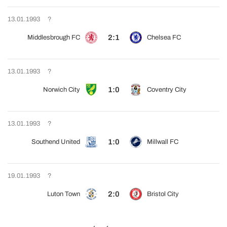
13.01.1993
?
2:1
Middlesbrough FC
Chelsea FC
13.01.1993
?
1:0
Norwich City
Coventry City
13.01.1993
?
1:0
Southend United
Millwall FC
19.01.1993
?
2:0
Luton Town
Bristol City