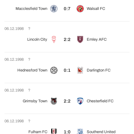
0:7
Macclesfield Town
Walsall FC
06.12.1998
?
2:2
Lincoln City
Emley AFC
06.12.1998
?
0:1
Hednesford Town
Darlington FC
06.12.1998
?
2:2
Grimsby Town
Chesterfield FC
06.12.1998
?
1:0
Fulham FC
Southend United