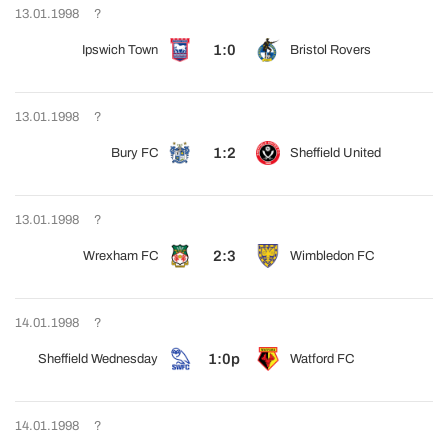
13.01.1998
?
1:0
Ipswich Town
Bristol Rovers
13.01.1998
?
1:2
Bury FC
Sheffield United
13.01.1998
?
2:3
Wrexham FC
Wimbledon FC
14.01.1998
?
1:0p
Sheffield Wednesday
Watford FC
14.01.1998
?