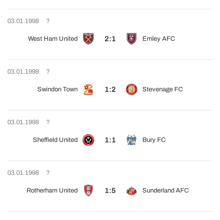
03.01.1998
?
2:1
West Ham United
Emley AFC
03.01.1998
?
1:2
Swindon Town
Stevenage FC
03.01.1998
?
1:1
Sheffield United
Bury FC
03.01.1998
?
1:5
Rotherham United
Sunderland AFC