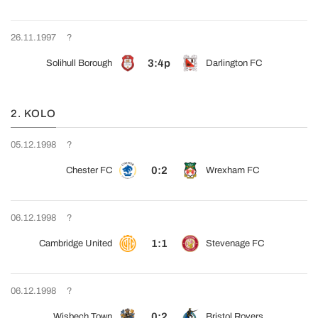
26.11.1997
?
3:4p
Solihull Borough
Darlington FC
2. KOLO
05.12.1998
?
0:2
Chester FC
Wrexham FC
06.12.1998
?
1:1
Cambridge United
Stevenage FC
06.12.1998
?
0:2
Wisbech Town
Bristol Rovers