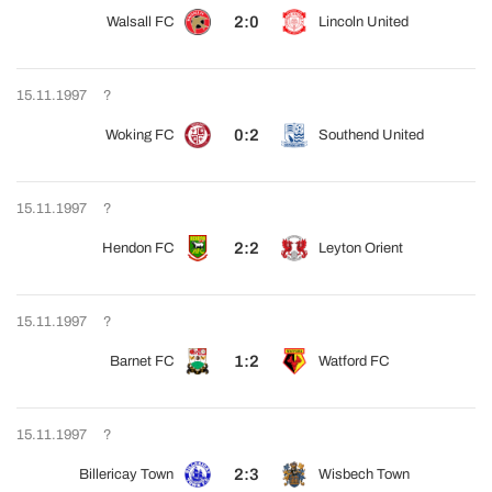
2:0
Walsall FC
Lincoln United
15.11.1997
?
0:2
Woking FC
Southend United
15.11.1997
?
2:2
Hendon FC
Leyton Orient
15.11.1997
?
1:2
Barnet FC
Watford FC
15.11.1997
?
2:3
Billericay Town
Wisbech Town