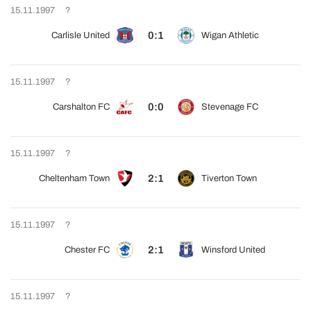
15.11.1997
?
0:1
Carlisle United
Wigan Athletic
15.11.1997
?
0:0
Carshalton FC
Stevenage FC
15.11.1997
?
2:1
Cheltenham Town
Tiverton Town
15.11.1997
?
2:1
Chester FC
Winsford United
15.11.1997
?