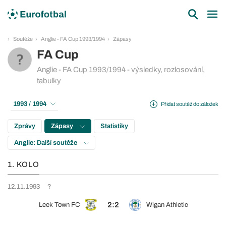
Soutěže
Anglie - FA Cup 1993/1994
Zápasy
FA Cup
Anglie - FA Cup 1993/1994 - výsledky, rozlosování,
tabulky
1993 / 1994
Přidat soutěž do záložek
Zprávy
Zápasy
Statistiky
Anglie: Další soutěže
1. KOLO
12.11.1993
?
2:2
Leek Town FC
Wigan Athletic