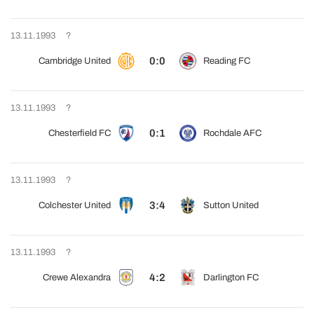
13.11.1993
?
0:0
Cambridge United
Reading FC
13.11.1993
?
0:1
Chesterfield FC
Rochdale AFC
13.11.1993
?
3:4
Colchester United
Sutton United
13.11.1993
?
4:2
Crewe Alexandra
Darlington FC