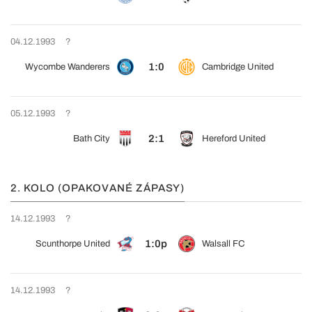
04.12.1993
?
1:0
Wycombe Wanderers
Cambridge United
05.12.1993
?
2:1
Bath City
Hereford United
2. KOLO (OPAKOVANÉ ZÁPASY)
14.12.1993
?
1:0p
Scunthorpe United
Walsall FC
14.12.1993
?