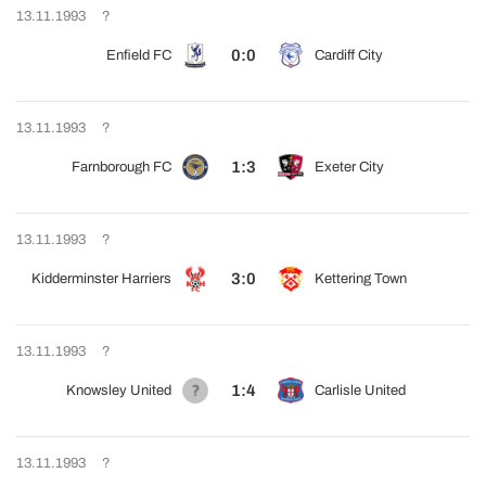
13.11.1993
?
0:0
Enfield FC
Cardiff City
13.11.1993
?
1:3
Farnborough FC
Exeter City
13.11.1993
?
3:0
Kidderminster Harriers
Kettering Town
13.11.1993
?
1:4
Knowsley United
Carlisle United
13.11.1993
?