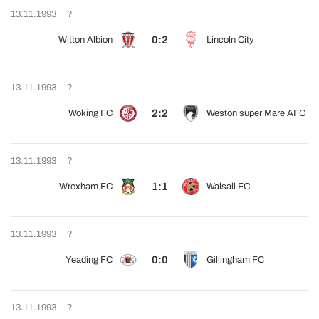
13.11.1993
?
0:2
Witton Albion
Lincoln City
13.11.1993
?
2:2
Woking FC
Weston super Mare AFC
13.11.1993
?
1:1
Wrexham FC
Walsall FC
13.11.1993
?
0:0
Yeading FC
Gillingham FC
13.11.1993
?