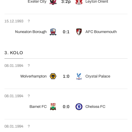
3:2p
Exeter City
Leyton Orient
15.12.1993
?
0:1
Nuneaton Borough
AFC Bournemouth
3. KOLO
08.01.1994
?
1:0
Wolverhampton
Crystal Palace
08.01.1994
?
0:0
Barnet FC
Chelsea FC
08.01.1994
?