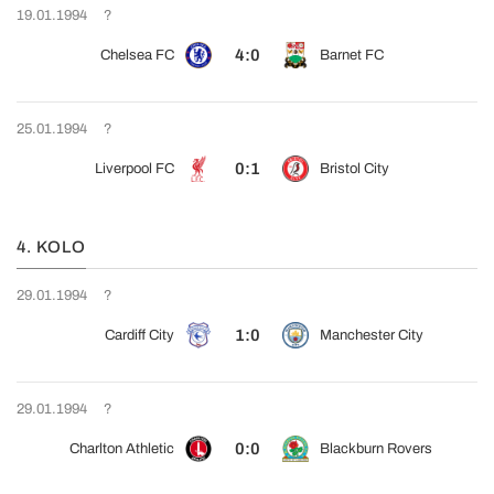
19.01.1994
?
4:0
Chelsea FC
Barnet FC
25.01.1994
?
0:1
Liverpool FC
Bristol City
4. KOLO
29.01.1994
?
1:0
Cardiff City
Manchester City
29.01.1994
?
0:0
Charlton Athletic
Blackburn Rovers