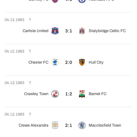
04.12.1993
?
3:1
Carlisle United
Stalybridge Celtic FC
04.12.1993
?
2:0
Chester FC
Hull City
04.12.1993
?
1:2
Crawley Town
Barnet FC
04.12.1993
?
2:1
Crewe Alexandra
Macclesfield Town