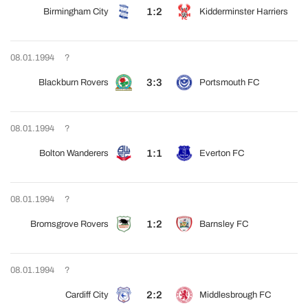
1:2
Birmingham City
Kidderminster Harriers
08.01.1994
?
3:3
Blackburn Rovers
Portsmouth FC
08.01.1994
?
1:1
Bolton Wanderers
Everton FC
08.01.1994
?
1:2
Bromsgrove Rovers
Barnsley FC
08.01.1994
?
2:2
Cardiff City
Middlesbrough FC