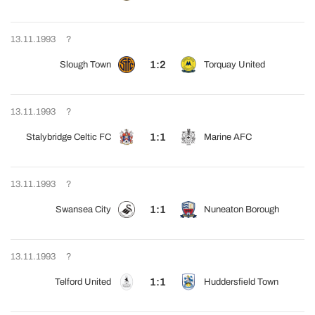
13.11.1993
?
1:2
Slough Town
Torquay United
13.11.1993
?
1:1
Stalybridge Celtic FC
Marine AFC
13.11.1993
?
1:1
Swansea City
Nuneaton Borough
13.11.1993
?
1:1
Telford United
Huddersfield Town