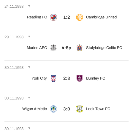
24.11.1993
?
1:2
Reading FC
Cambridge United
29.11.1993
?
4:5p
Marine AFC
Stalybridge Celtic FC
30.11.1993
?
2:3
York City
Burnley FC
30.11.1993
?
3:0
Wigan Athletic
Leek Town FC
30.11.1993
?