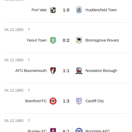
1:0
Port Vale
Huddersfield Town
04.12.1993
?
0:2
Yeovil Town
Bromsgrove Rovers
04.12.1993
?
1:1
AFC Bournemouth
Nuneaton Borough
04.12.1993
?
1:3
Brentford FC
Cardiff City
04.12.1993
?
4:1
Burnley FC
Rochdale AFC