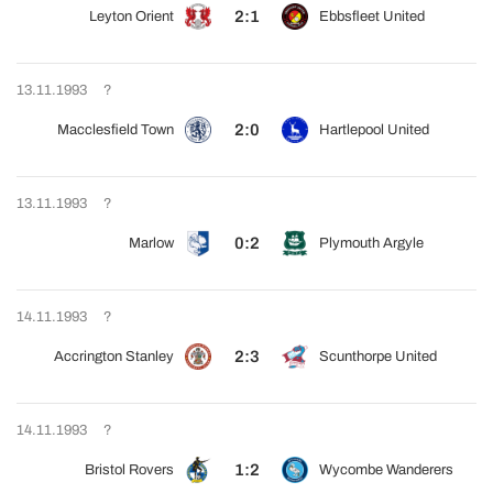
2:1
Leyton Orient
Ebbsfleet United
13.11.1993
?
2:0
Macclesfield Town
Hartlepool United
13.11.1993
?
0:2
Marlow
Plymouth Argyle
14.11.1993
?
2:3
Accrington Stanley
Scunthorpe United
14.11.1993
?
1:2
Bristol Rovers
Wycombe Wanderers