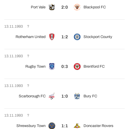
2:0
Port Vale
Blackpool FC
13.11.1993
?
1:2
Rotherham United
Stockport County
13.11.1993
?
0:3
Rugby Town
Brentford FC
13.11.1993
?
1:0
Scarborough FC
Bury FC
13.11.1993
?
1:1
Shrewsbury Town
Doncaster Rovers