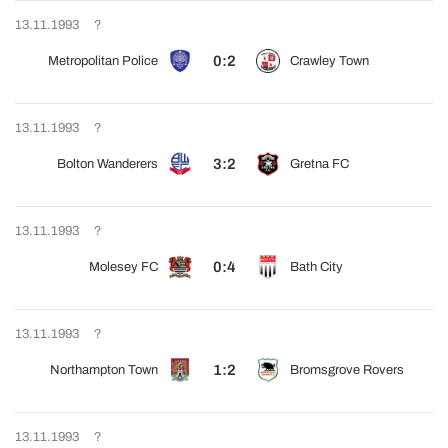
13.11.1993
?
0:2
Metropolitan Police
Crawley Town
13.11.1993
?
3:2
Bolton Wanderers
Gretna FC
13.11.1993
?
0:4
Molesey FC
Bath City
13.11.1993
?
1:2
Northampton Town
Bromsgrove Rovers
13.11.1993
?