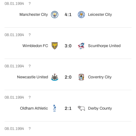
08.01.1994
?
4:1
Manchester City
Leicester City
08.01.1994
?
3:0
Wimbledon FC
Scunthorpe United
08.01.1994
?
2:0
Newcastle United
Coventry City
08.01.1994
?
2:1
Oldham Athletic
Derby County
08.01.1994
?