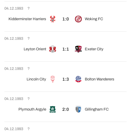
04.12.1993
?
1:0
Kidderminster Harriers
Woking FC
04.12.1993
?
1:1
Leyton Orient
Exeter City
04.12.1993
?
1:3
Lincoln City
Bolton Wanderers
04.12.1993
?
2:0
Plymouth Argyle
Gillingham FC
04.12.1993
?