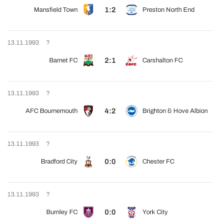
1:2
Mansfield Town
Preston North End
13.11.1993
?
2:1
Barnet FC
Carshalton FC
13.11.1993
?
4:2
AFC Bournemouth
Brighton & Hove Albion
13.11.1993
?
0:0
Bradford City
Chester FC
13.11.1993
?
0:0
Burnley FC
York City