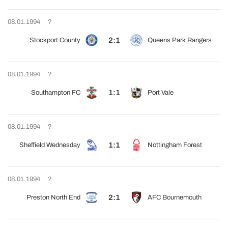
08.01.1994
?
2:1
Stockport County
Queens Park Rangers
08.01.1994
?
1:1
Southampton FC
Port Vale
08.01.1994
?
1:1
Sheffield Wednesday
Nottingham Forest
08.01.1994
?
2:1
Preston North End
AFC Bournemouth