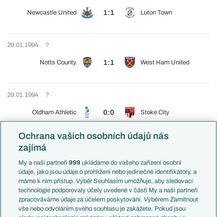
1:1
Newcastle United
Luton Town
29.01.1994
?
1:1
Notts County
West Ham United
29.01.1994
?
0:0
Oldham Athletic
Stoke City
Ochrana vašich osobních údajů nás
29.01.1994
?
zajímá
2:2
Oxford United
Leeds United
My a naši partneři
999
ukládáme do vašeho zařízení osobní
údaje, jako jsou údaje o prohlížení nebo jedinečné identifikátory, a
máme k nim přístup. Výběr Souhlasím umožňuje, aby sledovací
technologie podporovaly účely uvedené v části My a naši partneři
29.01.1994
?
zpracováváme údaje za účelem poskytování. Výběrem Zamítnout
vše nebo odvoláním svého souhlasu je zakážete. Pokud jsou
2:2
Plymouth Argyle
Barnsley FC