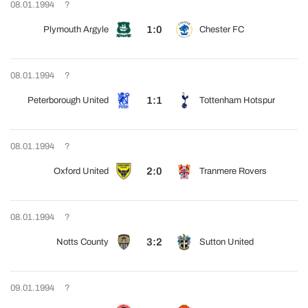
08.01.1994
?
1:0
Plymouth Argyle
Chester FC
08.01.1994
?
1:1
Peterborough United
Tottenham Hotspur
08.01.1994
?
2:0
Oxford United
Tranmere Rovers
08.01.1994
?
3:2
Notts County
Sutton United
09.01.1994
?