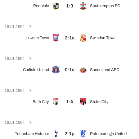
1:0
Port Vale
Southampton FC
18.01.1994
?
2:1e
Ipswich Town
Swindon Town
18.01.1994
?
0:1e
Carlisle United
Sunderland AFC
18.01.1994
?
1:4
Bath City
Stoke City
19.01.1994
?
2:1p
Tottenham Hotspur
Peterborough United