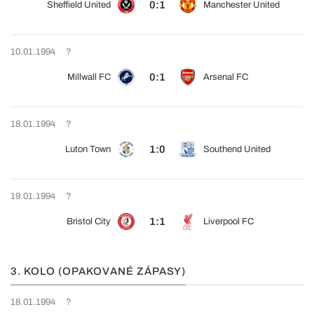
0:1
Sheffield United
Manchester United
10.01.1994
?
0:1
Millwall FC
Arsenal FC
18.01.1994
?
1:0
Luton Town
Southend United
19.01.1994
?
1:1
Bristol City
Liverpool FC
3. KOLO (OPAKOVANÉ ZÁPASY)
18.01.1994
?