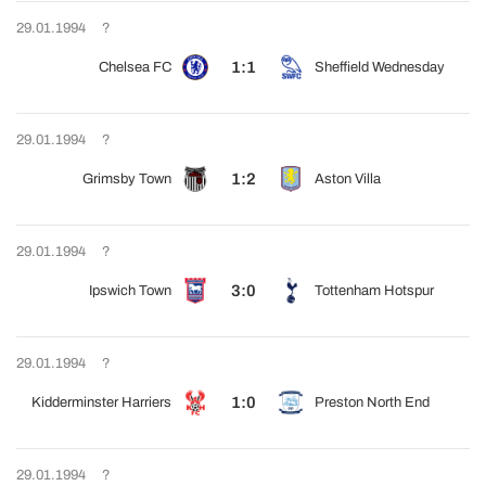
29.01.1994
?
1:1
Chelsea FC
Sheffield Wednesday
29.01.1994
?
1:2
Grimsby Town
Aston Villa
29.01.1994
?
3:0
Ipswich Town
Tottenham Hotspur
29.01.1994
?
1:0
Kidderminster Harriers
Preston North End
29.01.1994
?