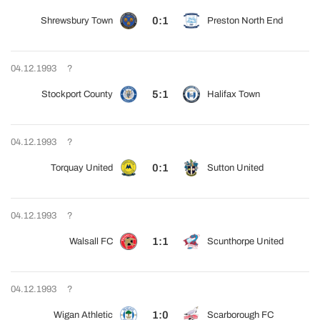
0:1
Shrewsbury Town
Preston North End
04.12.1993
?
5:1
Stockport County
Halifax Town
04.12.1993
?
0:1
Torquay United
Sutton United
04.12.1993
?
1:1
Walsall FC
Scunthorpe United
04.12.1993
?
1:0
Wigan Athletic
Scarborough FC