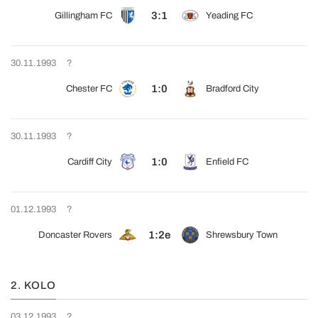
3:1
Gillingham FC
Yeading FC
30.11.1993
?
1:0
Chester FC
Bradford City
30.11.1993
?
1:0
Cardiff City
Enfield FC
01.12.1993
?
1:2e
Doncaster Rovers
Shrewsbury Town
2. KOLO
03.12.1993
?