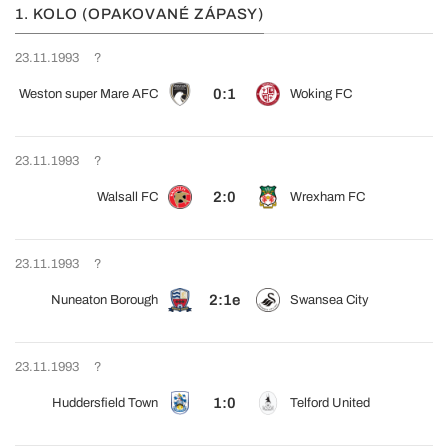
1. KOLO (OPAKOVANÉ ZÁPASY)
23.11.1993
?
0:1
Weston super Mare AFC
Woking FC
23.11.1993
?
2:0
Walsall FC
Wrexham FC
23.11.1993
?
2:1e
Nuneaton Borough
Swansea City
23.11.1993
?
1:0
Huddersfield Town
Telford United