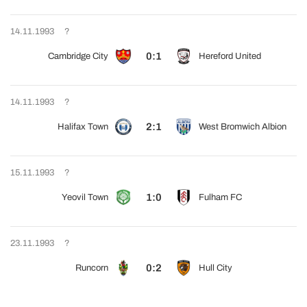
14.11.1993
?
0:1
Cambridge City
Hereford United
14.11.1993
?
2:1
Halifax Town
West Bromwich Albion
15.11.1993
?
1:0
Yeovil Town
Fulham FC
23.11.1993
?
0:2
Runcorn
Hull City