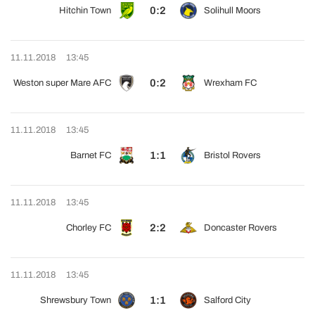
0:2
Hitchin Town
Solihull Moors
11.11.2018
13:45
0:2
Weston super Mare AFC
Wrexham FC
11.11.2018
13:45
1:1
Barnet FC
Bristol Rovers
11.11.2018
13:45
2:2
Chorley FC
Doncaster Rovers
11.11.2018
13:45
1:1
Shrewsbury Town
Salford City