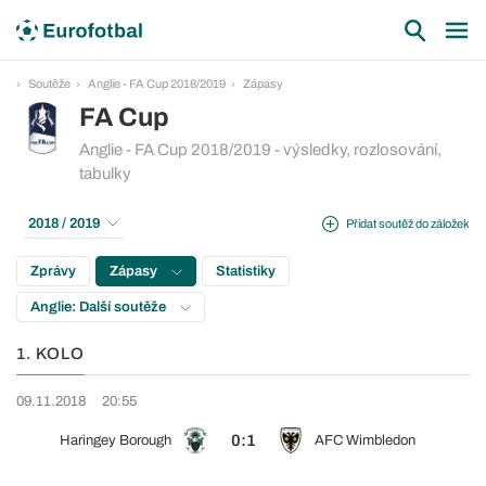
Soutěže
Anglie - FA Cup 2018/2019
Zápasy
FA Cup
Anglie - FA Cup 2018/2019 - výsledky, rozlosování,
tabulky
2018 / 2019
Přidat soutěž do záložek
Zprávy
Zápasy
Statistiky
Anglie: Další soutěže
1. KOLO
09.11.2018
20:55
0:1
Haringey Borough
AFC Wimbledon