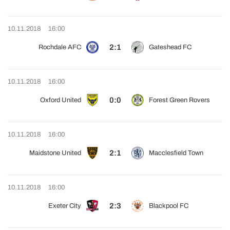
10.11.2018
16:00
2:1
Rochdale AFC
Gateshead FC
10.11.2018
16:00
0:0
Oxford United
Forest Green Rovers
10.11.2018
16:00
2:1
Maidstone United
Macclesfield Town
10.11.2018
16:00
2:3
Exeter City
Blackpool FC