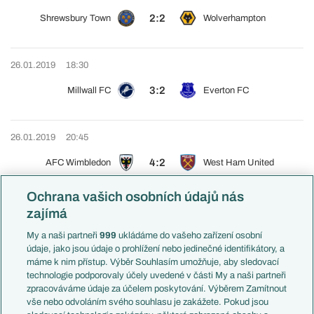
2:2
Shrewsbury Town
Wolverhampton
26.01.2019
18:30
3:2
Millwall FC
Everton FC
26.01.2019
20:45
4:2
AFC Wimbledon
West Ham United
Ochrana vašich osobních údajů nás
27.01.2019
17:00
zajímá
2:0
Crystal Palace
Tottenham Hotspur
My a naši partneři
999
ukládáme do vašeho zařízení osobní
údaje, jako jsou údaje o prohlížení nebo jedinečné identifikátory, a
máme k nim přístup. Výběr Souhlasím umožňuje, aby sledovací
technologie podporovaly účely uvedené v části My a naši partneři
27.01.2019
19:00
zpracováváme údaje za účelem poskytování. Výběrem Zamítnout
vše nebo odvoláním svého souhlasu je zakážete. Pokud jsou
3:0
Chelsea FC
Sheffield Wednesday