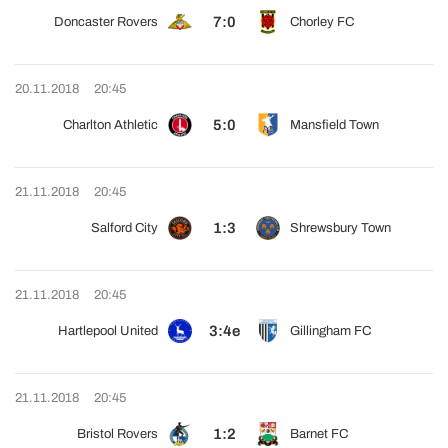
7:0
Doncaster Rovers
Chorley FC
20.11.2018
20:45
5:0
Charlton Athletic
Mansfield Town
21.11.2018
20:45
1:3
Salford City
Shrewsbury Town
21.11.2018
20:45
3:4e
Hartlepool United
Gillingham FC
21.11.2018
20:45
1:2
Bristol Rovers
Barnet FC