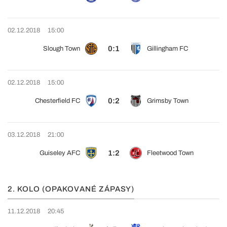
02.12.2018
15:00
0:1
Slough Town
Gillingham FC
02.12.2018
15:00
0:2
Chesterfield FC
Grimsby Town
03.12.2018
21:00
1:2
Guiseley AFC
Fleetwood Town
2. KOLO (OPAKOVANÉ ZÁPASY)
11.12.2018
20:45