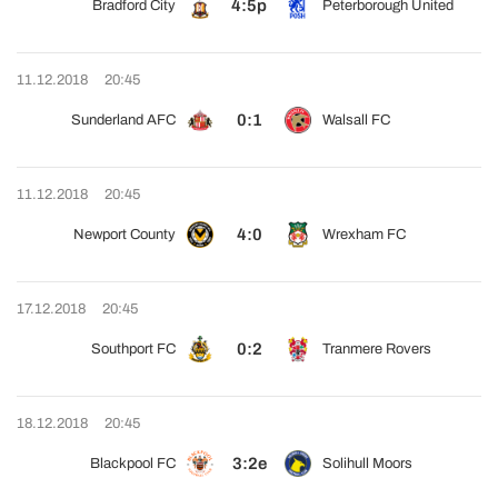
4:5p
Bradford City
Peterborough United
11.12.2018
20:45
0:1
Sunderland AFC
Walsall FC
11.12.2018
20:45
4:0
Newport County
Wrexham FC
17.12.2018
20:45
0:2
Southport FC
Tranmere Rovers
18.12.2018
20:45
3:2e
Blackpool FC
Solihull Moors