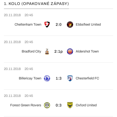
1. KOLO (OPAKOVANÉ ZÁPASY)
20.11.2018
20:45
2:0
Cheltenham Town
Ebbsfleet United
20.11.2018
20:45
2:1p
Bradford City
Aldershot Town
20.11.2018
20:45
1:3
Billericay Town
Chesterfield FC
20.11.2018
20:45
0:3
Forest Green Rovers
Oxford United