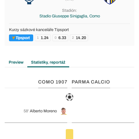
Stadión:
Stadio Giuseppe Sinigaglia, Como
Kurzy sázkové kanceláře Tipsport
1.24
6.33
14.20
1
0
2
Preview
Statistiky, reportáž
COMO 1907
PARMA CALCIO
58'
Alberto Moreno