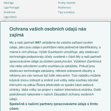
Niké liga
Profily, historie
Liga Portugal
Rozhovory
Eredivisie
Tipy a analýzy
Liga mistrů
Evropská liga
Reprezentace
Konferenční liga
Česko
Ochrana vašich osobních údajů nás
Mistrovství světa
Slovensko
zajímá
Liga národů
Anglie
Francie
My a naši partneři
997
ukládáme do vašeho zařízení osobní
Témata
Itálie
údaje, jako jsou údaje o prohlížení nebo jedinečné identifikátory, a
Představení týmů MS
Německo
máme k nim přístup. Výběr Souhlasím umožňuje, aby sledovací
EuroSkauting
Španělsko
technologie podporovaly účely uvedené v části My a naši partneři
PL v kostce
Argentina
zpracováváme údaje za účelem poskytování. Výběrem Zamítnout
Evropské koeficienty
Brazílie
vše nebo odvoláním svého souhlasu je zakážete. Pokud jsou
Přestupy
sledovací technologie zakázány, některé zobrazené obsahy a
Přestupové spekulace
reklamy pro vás nemusí být tolik relevantní. Tuto nabídku můžete
Přestupy
Zranění
kdykoli znovu zobrazit a změnit své volby nebo souhlas odvolat
Zápasy
kliknutím na odkaz Řízení předvoleb ve spodní části webové
Livescore
stránky. Vaše volby se projeví v našem Internetová stránka. Další
Kluby
Tipovací soutěž
podrobnosti naleznete v našich Zásadách ochrany osobních
Arsenal FC
Fotbal TV
údajů.
Chelsea FC
Společně s našimi partnery zpracováváme údaje s tímto
Manchester United
cílem:
AC Milán