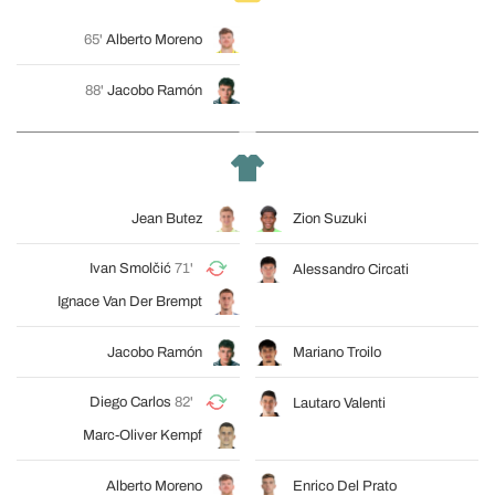
65'
Alberto Moreno
88'
Jacobo Ramón
Jean Butez
Zion Suzuki
Ivan Smolčić
71'
Alessandro Circati
Ignace Van Der Brempt
Jacobo Ramón
Mariano Troilo
Diego Carlos
82'
Lautaro Valenti
Marc-Oliver Kempf
Alberto Moreno
Enrico Del Prato