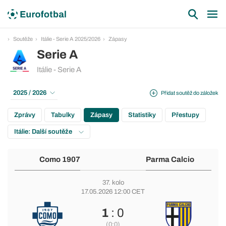
Soutěže
Itálie - Serie A 2025/2026
Zápasy
Serie A
Itálie - Serie A
2025 / 2026
Přidat soutěž do záložek
Zprávy
Tabulky
Zápasy
Statistiky
Přestupy
Itálie: Další soutěže
Como 1907
Parma Calcio
37. kolo
17.05.2026 12:00 CET
1
: 0
(0:0)