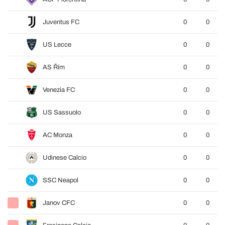
Juventus FC
0
0
US Lecce
0
0
AS Řím
0
0
Venezia FC
0
0
US Sassuolo
0
0
AC Monza
0
0
Udinese Calcio
0
0
SSC Neapol
0
0
Janov CFC
0
0