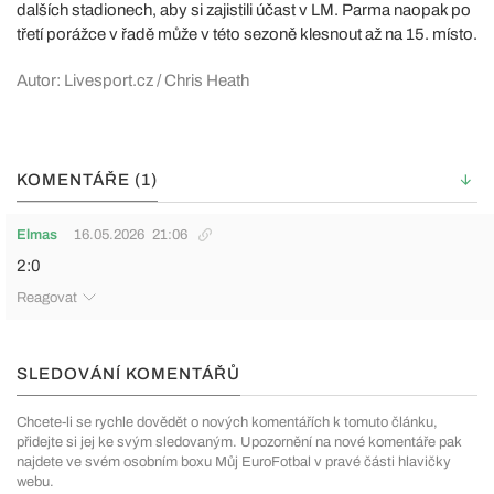
dalších stadionech, aby si zajistili účast v LM. Parma naopak po
třetí porážce v řadě může v této sezoně klesnout až na 15. místo.
Autor: Livesport.cz / Chris Heath
KOMENTÁŘE (1)
Elmas
16.05.2026
21:06
2:0
Reagovat
SLEDOVÁNÍ KOMENTÁŘŮ
Chcete-li se rychle dovědět o nových komentářích k tomuto článku,
přidejte si jej ke svým sledovaným. Upozornění na nové komentáře pak
najdete ve svém osobním boxu Můj EuroFotbal v pravé části hlavičky
webu.