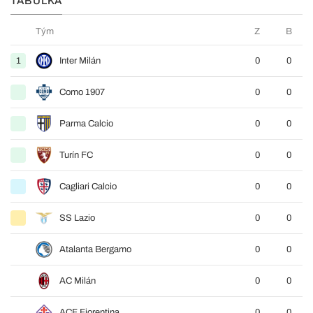
TABULKA
Tým
Z
B
1
Inter Milán
0
0
Como 1907
0
0
Parma Calcio
0
0
Turín FC
0
0
Cagliari Calcio
0
0
SS Lazio
0
0
Atalanta Bergamo
0
0
AC Milán
0
0
ACF Fiorentina
0
0