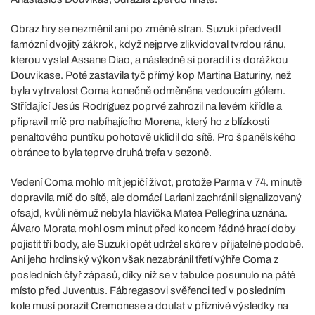
Obraz hry se nezměnil ani po změně stran. Suzuki předvedl
famózní dvojitý zákrok, když nejprve zlikvidoval tvrdou ránu,
kterou vyslal Assane Diao, a následně si poradil i s dorážkou
Douvikase. Poté zastavila tyč přímý kop Martina Baturiny, než
byla vytrvalost Coma konečně odměněna vedoucím gólem.
Střídající Jesús Rodríguez poprvé zahrozil na levém křídle a
připravil míč pro nabíhajícího Morena, který ho z blízkosti
penaltového puntíku pohotově uklidil do sítě. Pro španělského
obránce to byla teprve druhá trefa v sezoně.
Vedení Coma mohlo mít jepičí život, protože Parma v 74. minutě
dopravila míč do sítě, ale domácí Lariani zachránil signalizovaný
ofsajd, kvůli němuž nebyla hlavička Matea Pellegrina uznána.
Álvaro Morata mohl osm minut před koncem řádné hrací doby
pojistit tři body, ale Suzuki opět udržel skóre v přijatelné podobě.
Ani jeho hrdinský výkon však nezabránil třetí výhře Coma z
posledních čtyř zápasů, díky níž se v tabulce posunulo na páté
místo před Juventus. Fábregasovi svěřenci teď v posledním
kole musí porazit Cremonese a doufat v příznivé výsledky na