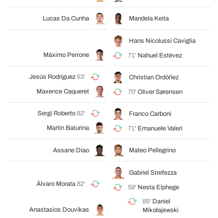
Lucas Da Cunha
Mandela Keita
Hans Nicolussi Caviglia
Máximo Perrone
71'
Nahuel Estévez
Jesús Rodríguez
53'
Christian Ordóñez
Maxence Caqueret
70'
Oliver Sørensen
Sergi Roberto
82'
Franco Carboni
Martin Baturina
71'
Emanuele Valeri
Assane Diao
Mateo Pellegrino
Gabriel Strefezza
Álvaro Morata
82'
59'
Nesta Elphege
85'
Daniel
Anastasios Douvikas
Mikołajewski