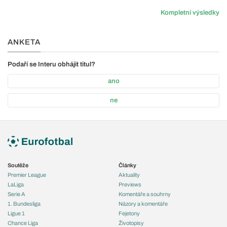
Kompletní výsledky
ANKETA
Podaří se Interu obhájit titul?
ano
ne
Soutěže
Články
Premier League
Aktuality
LaLiga
Previews
Serie A
Komentáře a souhrny
1. Bundesliga
Názory a komentáře
Ligue 1
Fejetony
Chance Liga
Životopisy