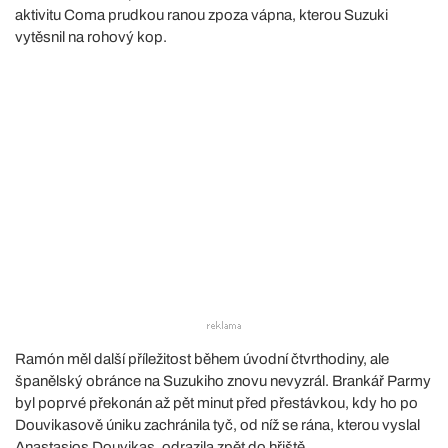
aktivitu Coma prudkou ranou zpoza vápna, kterou Suzuki
vytěsnil na rohový kop.
Ramón měl další příležitost během úvodní čtvrthodiny, ale
španělský obránce na Suzukiho znovu nevyzrál. Brankář Parmy
byl poprvé překonán až pět minut před přestávkou, kdy ho po
Douvikasově úniku zachránila tyč, od níž se rána, kterou vyslal
Anastasios Douvikas, odrazila zpět do hřiště.