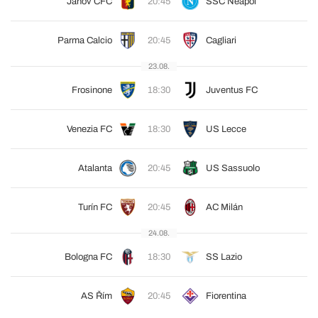
Janov CFC
20:45
SSC Neapol
Parma Calcio
20:45
Cagliari
23.08.
Frosinone
18:30
Juventus FC
Venezia FC
18:30
US Lecce
Atalanta
20:45
US Sassuolo
Turín FC
20:45
AC Milán
24.08.
Bologna FC
18:30
SS Lazio
AS Řím
20:45
Fiorentina