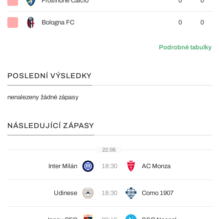
Frosinone Calcio
0
0
Bologna FC
0
0
Podrobné tabulky
POSLEDNÍ VÝSLEDKY
nenalezeny žádné zápasy
NÁSLEDUJÍCÍ ZÁPASY
22.08.
Inter Milán
18:30
AC Monza
Udinese
18:30
Como 1907