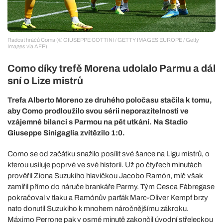
Radost hráčů Coma (© GIUSEPPE COTTINI / GETTY IMAGES EUROPE / Getty
Images via AFP)
Como díky trefě Morena udolalo Parmu a dál
sní o Lize mistrů
Trefa Alberto Moreno ze druhého poločasu stačila k tomu,
aby Como prodloužilo svou sérii neporazitelnosti ve
vzájemné bilanci s Parmou na pět utkání. Na Stadio
Giuseppe Sinigaglia zvítězilo 1:0.
Como se od začátku snažilo posílit své šance na Ligu mistrů, o
kterou usiluje poprvé ve své historii. Už po čtyřech minutách
prověřil Ziona Suzukiho hlavičkou Jacobo Ramón, míč však
zamířil přímo do náruče brankáře Parmy. Tým Cesca Fàbregase
pokračoval v tlaku a Ramónův parťák Marc-Oliver Kempf brzy
nato donutil Suzukiho k mnohem náročnějšímu zákroku.
Máximo Perrone pak v osmé minutě zakončil úvodní střeleckou