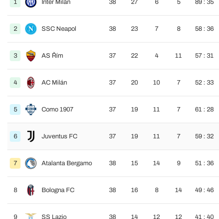
1
Inter Milán
38
27
6
5
89 : 35
2
SSC Neapol
38
23
7
8
58 : 36
3
AS Řím
37
22
4
11
57 : 31
4
AC Milán
37
20
10
7
52 : 33
5
Como 1907
37
19
11
7
61 : 28
6
Juventus FC
37
19
11
7
59 : 32
7
Atalanta Bergamo
38
15
14
9
51 : 36
8
Bologna FC
38
16
8
14
49 : 46
9
SS Lazio
38
14
12
12
41 : 40