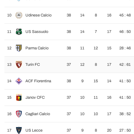
10
Udinese Calcio
38
14
8
16
45 : 48
11
US Sassuolo
38
14
7
17
46 : 50
12
Parma Calcio
38
11
12
15
28 : 46
13
Turín FC
37
12
8
17
42 : 61
14
ACF Fiorentina
38
9
15
14
41 : 50
15
Janov CFC
37
10
11
16
41 : 50
16
Cagliari Calcio
37
10
10
17
38 : 52
17
US Lecce
37
9
8
20
27 : 50