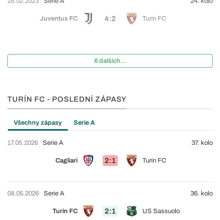
28.02.2023
Serie A
24. kolo
4:2
Juventus FC
Turín FC
6 dalších...
TURÍN FC - POSLEDNÍ ZÁPASY
Všechny zápasy
Serie A
17.05.2026
Serie A
37. kolo
2:1
Cagliari
Turín FC
08.05.2026
Serie A
36. kolo
2:1
Turín FC
US Sassuolo