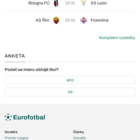
Bologna FC
18:30
SS Lazio
AS Řím
20:45
Fiorentina
Kompletní výsledky
ANKETA
Podaří se Interu obhájit titul?
ano
ne
Soutěže
Články
Premier League
Aktuality