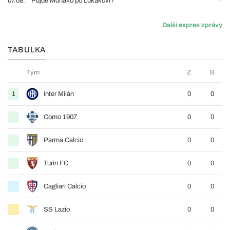
07.08.
Půjde Monako po Lukakovi?
Další expres zprávy
TABULKA
Tým
Z
B
1
Inter Milán
0
0
Como 1907
0
0
Parma Calcio
0
0
Turín FC
0
0
Cagliari Calcio
0
0
SS Lazio
0
0