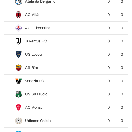
Atalanta Bergamo
0
0
AC Milán
0
0
ACF Fiorentina
0
0
Juventus FC
0
0
US Lecce
0
0
AS Řím
0
0
Venezia FC
0
0
US Sassuolo
0
0
AC Monza
0
0
Udinese Calcio
0
0