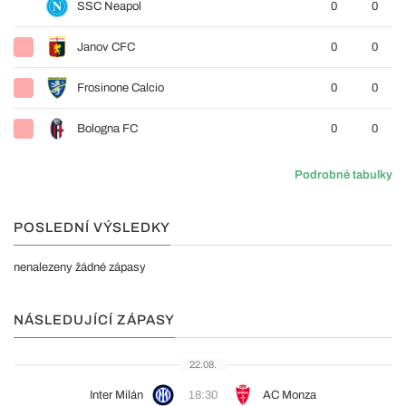
SSC Neapol
0
0
Janov CFC
0
0
Frosinone Calcio
0
0
Bologna FC
0
0
Podrobné tabulky
POSLEDNÍ VÝSLEDKY
nenalezeny žádné zápasy
NÁSLEDUJÍCÍ ZÁPASY
22.08.
Inter Milán
18:30
AC Monza