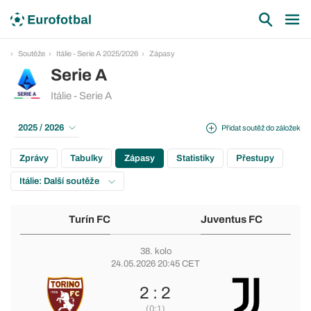
Soutěže
Itálie - Serie A 2025/2026
Zápasy
Serie A
Itálie - Serie A
2025 / 2026
Přidat soutěž do záložek
Zprávy
Tabulky
Zápasy
Statistiky
Přestupy
Itálie: Další soutěže
Turín FC
Juventus FC
38. kolo
24.05.2026 20:45 CET
2 : 2
(0:1)