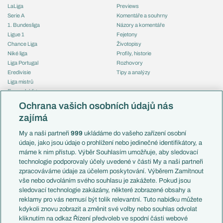
LaLiga
Previews
Serie A
Komentáře a souhrny
1. Bundesliga
Názory a komentáře
Ligue 1
Fejetony
Chance Liga
Životopisy
Niké liga
Profily, historie
Liga Portugal
Rozhovory
Eredivisie
Tipy a analýzy
Liga mistrů
Evropská liga
Reprezentace
Konferenční liga
Česko
Ochrana vašich osobních údajů nás
Mistrovství světa
Slovensko
zajímá
Liga národů
Anglie
Francie
My a naši partneři
999
ukládáme do vašeho zařízení osobní
Témata
Itálie
údaje, jako jsou údaje o prohlížení nebo jedinečné identifikátory, a
Představení týmů MS
Německo
máme k nim přístup. Výběr Souhlasím umožňuje, aby sledovací
EuroSkauting
Španělsko
technologie podporovaly účely uvedené v části My a naši partneři
PL v kostce
Argentina
zpracováváme údaje za účelem poskytování. Výběrem Zamítnout
Evropské koeficienty
Brazílie
vše nebo odvoláním svého souhlasu je zakážete. Pokud jsou
Přestupy
sledovací technologie zakázány, některé zobrazené obsahy a
Přestupové spekulace
reklamy pro vás nemusí být tolik relevantní. Tuto nabídku můžete
Přestupy
Zranění
kdykoli znovu zobrazit a změnit své volby nebo souhlas odvolat
Zápasy
kliknutím na odkaz Řízení předvoleb ve spodní části webové
Livescore