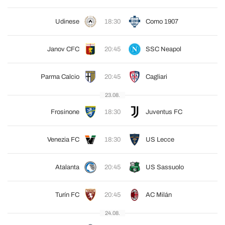
Udinese
18:30
Como 1907
Janov CFC
20:45
SSC Neapol
Parma Calcio
20:45
Cagliari
23.08.
Frosinone
18:30
Juventus FC
Venezia FC
18:30
US Lecce
Atalanta
20:45
US Sassuolo
Turín FC
20:45
AC Milán
24.08.