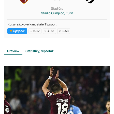
Stadión:
Stadio Olimpico, Turín
Kurzy sázkové kanceláře Tipsport
6.17
4.65
1.53
1
0
2
Preview
Statistiky, reportáž