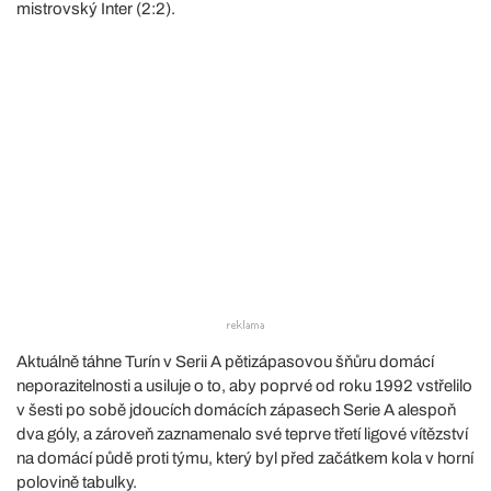
mistrovský Inter (2:2).
Aktuálně táhne Turín v Serii A pětizápasovou šňůru domácí
neporazitelnosti a usiluje o to, aby poprvé od roku 1992 vstřelilo
v šesti po sobě jdoucích domácích zápasech Serie A alespoň
dva góly, a zároveň zaznamenalo své teprve třetí ligové vítězství
na domácí půdě proti týmu, který byl před začátkem kola v horní
polovině tabulky.