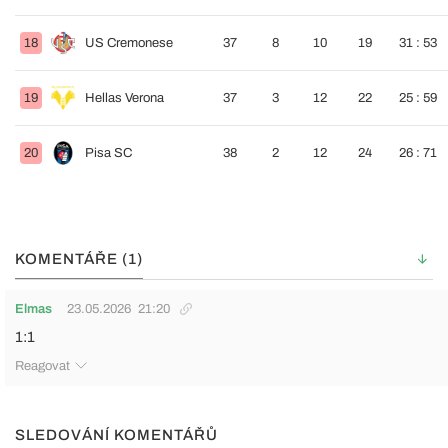
18
US Cremonese
37
8
10
19
31 : 53
19
Hellas Verona
37
3
12
22
25 : 59
20
Pisa SC
38
2
12
24
26 : 71
KOMENTÁŘE (1)
Elmas
23.05.2026
21:20
1:1
Reagovat
SLEDOVÁNÍ KOMENTÁŘŮ