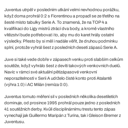
Juventus utrpěl v posledním utkání velmi nevhodnou porážku,
když doma prohrál 0:2 s Fiorentinou a propadl se ze třetího na
šesté místo tabulky Serie A. To znamená, že na TOP 4 a
kvalifikaci do Ligy mistrů ztrácí dva body, a kromě vlastního
vítězství bude potřebovat i to, aby mu do karet hrály ostatní
výsledky. Přesto by si měl i nadále věřit, že druhou podmínku
splní, protože vyhrál šest z posledních deseti zápasů Serie A.
Juve si také vede dobře v zápasech venku proti slabším celkům
soutěže, když vyhrálo šest z devíti takových venkovních duelů.
Navíc v rámci své aktuální pětizápasové venkovní
neporazitelnosti v Serii A udrželo čisté konto proti Atalantě
(výhra 1:0) i AC Milán (remíza 0:0).
Juventus tomuto měření sil v posledních několika desetiletích
dominuje, od prosince 1995 prohrál pouze jedno z posledních
41 soutěžních derby. Kvůli disciplinárnímu trestu tento zápas
vynechají jak Guillermo Maripán z Turína, tak i Gleison Bremer z
Juventusu.