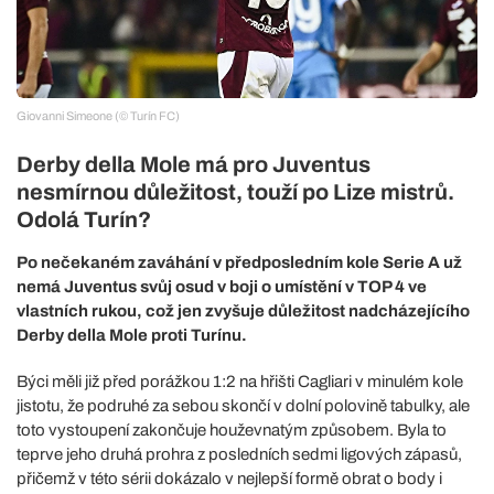
Giovanni Simeone (© Turín FC)
Derby della Mole má pro Juventus
nesmírnou důležitost, touží po Lize mistrů.
Odolá Turín?
Po nečekaném zaváhání v předposledním kole Serie A už
nemá Juventus svůj osud v boji o umístění v TOP 4 ve
vlastních rukou, což jen zvyšuje důležitost nadcházejícího
Derby della Mole proti Turínu.
Býci měli již před porážkou 1:2 na hřišti Cagliari v minulém kole
jistotu, že podruhé za sebou skončí v dolní polovině tabulky, ale
toto vystoupení zakončuje houževnatým způsobem. Byla to
teprve jeho druhá prohra z posledních sedmi ligových zápasů,
přičemž v této sérii dokázalo v nejlepší formě obrat o body i