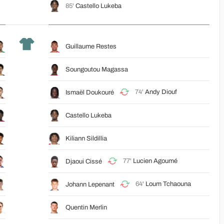
85'
Castello Lukeba
Guillaume Restes
Soungoutou Magassa
74'
Andy Diouf
Ismaël Doukouré
Castello Lukeba
Kiliann Sildillia
77'
Lucien Agoumé
Djaoui Cissé
64'
Loum Tchaouna
Johann Lepenant
Quentin Merlin