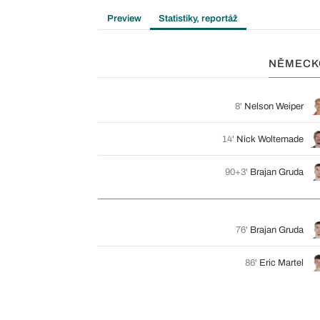
Preview
Statistiky, reportáž
NĚMECK
8'
Nelson Weiper
14'
Nick Woltemade
90+3'
Brajan Gruda
76'
Brajan Gruda
86'
Eric Martel