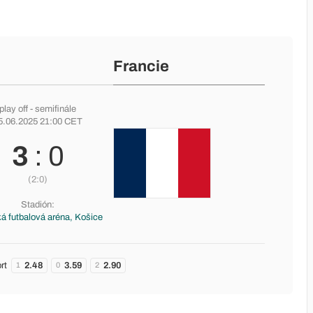
Francie
play off
- semifinále
5.06.2025 21:00 CET
3
: 0
(2:0)
Stadión:
á futbalová aréna, Košice
rt
2.48
3.59
2.90
1
0
2