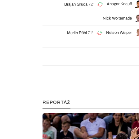
Ansgar Knauff
Brajan Gruda
72'
Nick Woltemade
Nelson Weiper
Merlin Röhl
71'
REPORTÁŽ