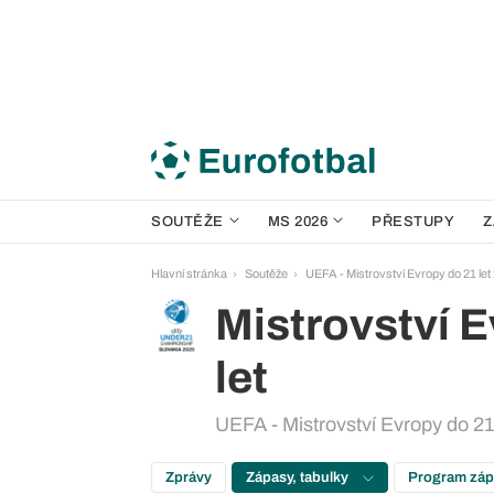
SOUTĚŽE
MS 2026
PŘESTUPY
Z
Hlavní stránka
Soutěže
UEFA - Mistrovství Evropy do 21 let
Mistrovství 
let
UEFA - Mistrovství Evropy do 21
Zprávy
Zápasy, tabulky
Program zá