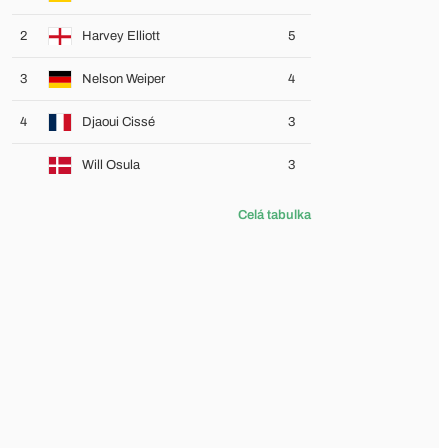
2
Harvey Elliott
5
3
Nelson Weiper
4
4
Djaoui Cissé
3
Will Osula
3
Celá tabulka