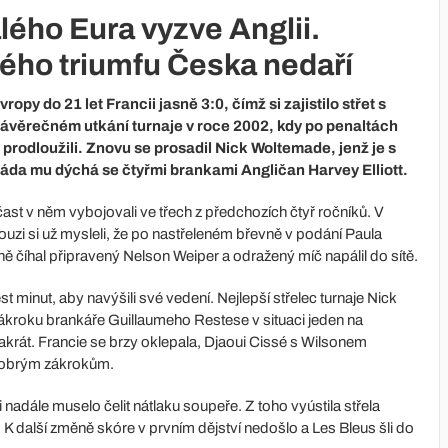
ého Eura vyzve Anglii.
kého triumfu Česka nedaří
opy do 21 let Francii jasně 3:0, čímž si zajistilo střet s
v závěrečném utkání turnaje v roce 2002, kdy po penaltách
prodloužili. Znovu se prosadil Nick Woltemade, jenž je s
 záda mu dýchá se čtyřmi brankami Angličan Harvey Elliott.
čast v něm vybojovali ve třech z předchozích čtyř ročníků. V
ouzi si už mysleli, že po nastřeleném břevně v podání Paula
ně číhal připravený Nelson Weiper a odražený míč napálil do sítě.
 minut, aby navýšili své vedení. Nejlepší střelec turnaje Nick
zákroku brankáře Guillaumeho Restese v situaci jeden na
rát. Francie se brzy oklepala, Djaoui Cissé s Wilsonem
dobrým zákrokům.
nadále muselo čelit nátlaku soupeře. Z toho vyústila střela
i. K další změně skóre v prvním dějství nedošlo a Les Bleus šli do