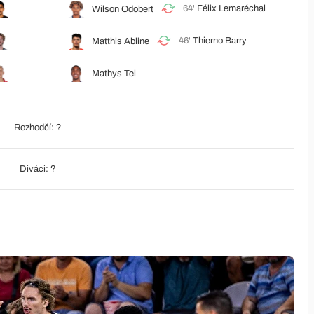
64'
Félix Lemaréchal
Wilson Odobert
46'
Thierno Barry
Matthis Abline
Mathys Tel
Rozhodčí: ?
Diváci: ?