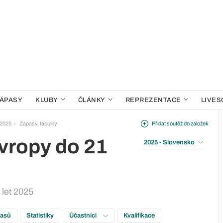
ÁPASY
KLUBY
ČLÁNKY
REPREZENTACE
LIVES
 2025
Zápasy, tabulky
Přidat soutěž do záložek
Evropy do 21
2025 - Slovensko
 let 2025
pasů
Statistiky
Účastníci
Kvalifikace