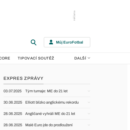
Můj EuroFotbal
CORE
TIPOVACÍ SOUTĚŽ
DALŠÍ
EXPRES ZPRÁVY
03.07.2025
Tým turnaje: ME do 21 let
30.06.2025
Elliott blízko anglickému rekordu
28.06.2025
Angličané vyhráli ME do 21 let
28.06.2025
Malé Euro jde do prodloužení