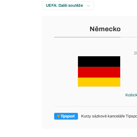
UEFA: Další soutěže
Německo
2
Košick
Kurzy sázkové kanceláře Tipspo