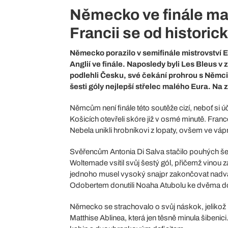
Německo ve finále mal
Francii se od historic
Německo porazilo v semifinále mistrovství Evr
Anglií ve finále. Naposledy byli Les Bleus 
podlehli Česku, své čekání prohrou s Němci 
šesti góly nejlepší střelec malého Eura. Na
Němcům není finále této soutěže cizí, neboť si ú
Košicích otevřeli skóre již v osmé minutě. Franc
Nebela unikli hrobníkovi z lopaty, ovšem ve váp
Svěřencům Antonia Di Salva stačilo pouhých šest
Woltemade vsítil svůj šestý gól, přičemž vinou 
jednoho musel vysoký snajpr zakončovat nadvak
Odobertem donutili Noaha Atubolu ke dvěma 
Německo se strachovalo o svůj náskok, jelikož i 
Matthise Ablinea, která jen těsně minula šibenic