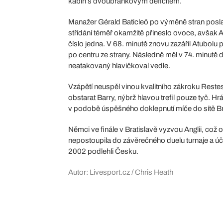
kabin s dvoubrankovým deficitem.
Manažer Gérald Baticleö po výměně stran poslal
střídání téměř okamžitě přineslo ovoce, avšak
číslo jedna. V 68. minutě znovu zazářil Atubolu p
po centru ze strany. Následně měl v 74. minu
neatakovaný hlavičkoval vedle.
Vzápětí neuspěl vinou kvalitního zákroku Restes
obstarat Barry, nýbrž hlavou trefil pouze tyč. H
v podobě úspěšného doklepnutí míče do sítě 
Němci ve finále v Bratislavě vyzvou Anglii, což o
nepostoupila do závěrečného duelu turnaje a úč
2002 podlehli Česku.
Autor: Livesport.cz / Chris Heath