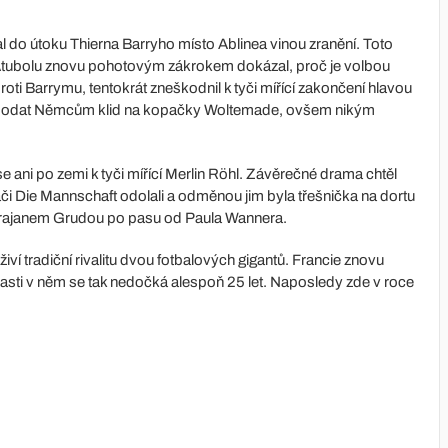
 do útoku Thierna Barryho místo Ablinea vinou zranění. Toto
 Atubolu znovu pohotovým zákrokem dokázal, proč je volbou
roti Barrymu, tentokrát zneškodnil k tyči mířící zakončení hlavou
tě dodat Němcům klid na kopačky Woltemade, ovšem nikým
e ani po zemi k tyči mířící Merlin Röhl. Závěrečné drama chtěl
ráči Die Mannschaft odolali a odměnou jim byla třešnička na dortu
Brajanem Grudou po pasu od Paula Wannera.
živí tradiční rivalitu dvou fotbalových gigantů. Francie znovu
asti v něm se tak nedočká alespoň 25 let. Naposledy zde v roce