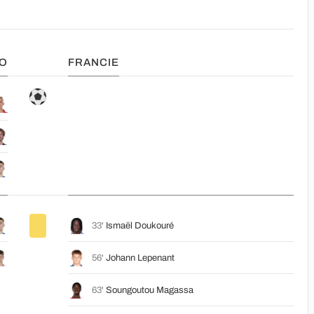
O
FRANCIE
33'
Ismaël Doukouré
56'
Johann Lepenant
63'
Soungoutou Magassa