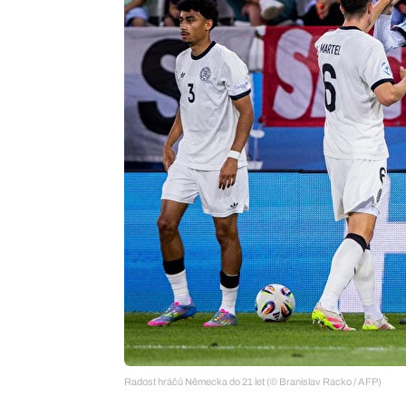
Radost hráčů Německa do 21 let (© Branislav Racko / AFP)