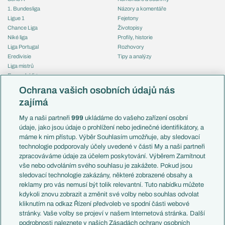
1. Bundesliga
Názory a komentáře
Ligue 1
Fejetony
Chance Liga
Životopisy
Niké liga
Profily, historie
Liga Portugal
Rozhovory
Eredivisie
Tipy a analýzy
Liga mistrů
Evropská liga
Reprezentace
Konferenční liga
Česko
Ochrana vašich osobních údajů nás
Mistrovství světa
Slovensko
zajímá
Liga národů
Anglie
Francie
My a naši partneři
999
ukládáme do vašeho zařízení osobní
Témata
Itálie
údaje, jako jsou údaje o prohlížení nebo jedinečné identifikátory, a
Představení týmů MS
Německo
máme k nim přístup. Výběr Souhlasím umožňuje, aby sledovací
EuroSkauting
Španělsko
technologie podporovaly účely uvedené v části My a naši partneři
PL v kostce
Argentina
zpracováváme údaje za účelem poskytování. Výběrem Zamítnout
Evropské koeficienty
Brazílie
vše nebo odvoláním svého souhlasu je zakážete. Pokud jsou
Přestupy
sledovací technologie zakázány, některé zobrazené obsahy a
Přestupové spekulace
reklamy pro vás nemusí být tolik relevantní. Tuto nabídku můžete
Přestupy
Zranění
kdykoli znovu zobrazit a změnit své volby nebo souhlas odvolat
Zápasy
kliknutím na odkaz Řízení předvoleb ve spodní části webové
Livescore
stránky. Vaše volby se projeví v našem Internetová stránka. Další
Kluby
Tipovací soutěž
podrobnosti naleznete v našich Zásadách ochrany osobních
Arsenal FC