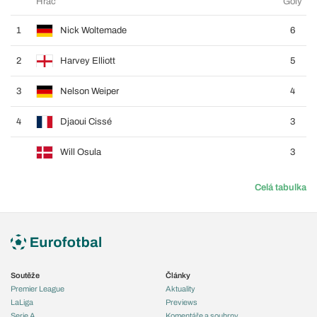
Hráč
Góly
1
Nick Woltemade
6
2
Harvey Elliott
5
3
Nelson Weiper
4
4
Djaoui Cissé
3
Will Osula
3
Celá tabulka
Soutěže
Články
Premier League
Aktuality
LaLiga
Previews
Serie A
Komentáře a souhrny