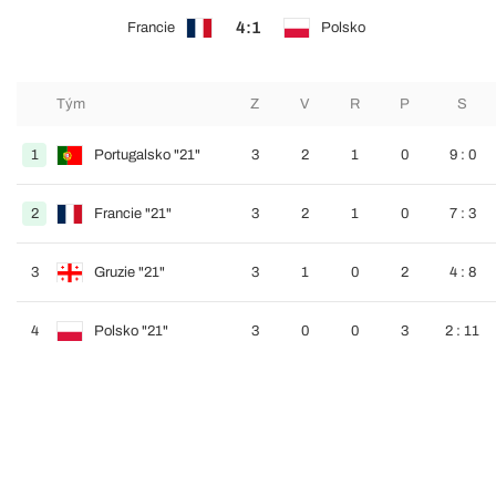
4:1
Francie
Polsko
Tým
Z
V
R
P
S
1
Portugalsko "21"
3
2
1
0
9 : 0
2
Francie "21"
3
2
1
0
7 : 3
3
Gruzie "21"
3
1
0
2
4 : 8
4
Polsko "21"
3
0
0
3
2 : 11