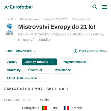
Soutěže
UEFA - Mistrovství Evropy do 21 let 2025
Zápasy, tabulky
Mistrovství Evropy do 21 let
UEFA - Mistrovství Evropy do 21 let 2025 - výsledky,
rozlosování, tabulky
2025 - Slovensko
Přidat soutěž do záložek
Zprávy
Zápasy, tabulky
Program zápasů
Statistiky
Účastníci
Kvalifikace
UEFA: Další soutěže
ZÁKLADNÍ SKUPINY - SKUPINA C
11.06.2025
21:00
Trenčín
0:0
Portugalsko
Francie