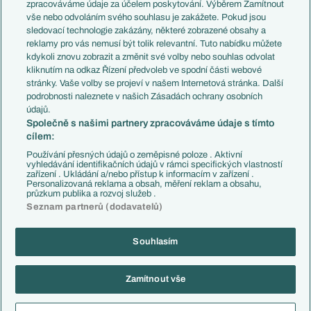
PL v kostce
Argentina
zpracováváme údaje za účelem poskytování. Výběrem Zamítnout
Evropské koeficienty
Brazílie
vše nebo odvoláním svého souhlasu je zakážete. Pokud jsou
Přestupy
sledovací technologie zakázány, některé zobrazené obsahy a
Přestupové spekulace
reklamy pro vás nemusí být tolik relevantní. Tuto nabídku můžete
Přestupy
Zranění
kdykoli znovu zobrazit a změnit své volby nebo souhlas odvolat
Zápasy
kliknutím na odkaz Řízení předvoleb ve spodní části webové
Livescore
stránky. Vaše volby se projeví v našem Internetová stránka. Další
Kluby
Tipovací soutěž
podrobnosti naleznete v našich Zásadách ochrany osobních
Arsenal FC
Fotbal TV
údajů.
Chelsea FC
Společně s našimi partnery zpracováváme údaje s tímto
Manchester United
cílem:
AC Milán
Juventus FC
Používání přesných údajů o zeměpisné poloze . Aktivní
Bayern Mnichov
vyhledávání identifikačních údajů v rámci specifických vlastností
zařízení . Ukládání a/nebo přístup k informacím v zařízení .
FC Barcelona
Personalizovaná reklama a obsah, měření reklam a obsahu,
Real Madrid
průzkum publika a rozvoj služeb .
Seznam partnerů (dodavatelů)
Souhlasím
Copyright © 2001-2026 EuroFotbal.cz. Využíváme zpravodajství ČTK.
RSS
Podmínky užití
Informace o zpracování osobních údajů
Zamítnout vše
GDPR a žurnalistika
Nastavení soukromí
Kontakt
Tiráž