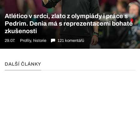
Atlético v srdci, zlato z olympiády i práce s
Pedrim. Denia má s reprezentacemi bohaté
zkušenosti
29.07.
Profily, historie
121 komentářů
DALŠÍ ČLÁNKY