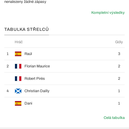
nenalezeny žádné zápasy
Kompletní výsledky
TABULKA STŘELCŮ
Hráč
Góly
1
Raúl
3
2
Florian Maurice
2
Robert Pirès
2
4
Christian Dailly
1
Dani
1
Celá tabulka