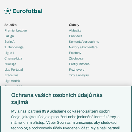
Soutěže
Články
Premier League
Aktuality
LaLiga
Previews
Serie A
Komentáře a souhrny
1. Bundesliga
Názory a komentáře
Ligue 1
Fejetony
Chance Liga
Životopisy
Niké liga
Profily, historie
Liga Portugal
Rozhovory
Eredivisie
Tipy a analýzy
Liga mistrů
Evropská liga
Reprezentace
Konferenční liga
Česko
Ochrana vašich osobních údajů nás
Mistrovství světa
Slovensko
zajímá
Liga národů
Anglie
Francie
My a naši partneři
999
ukládáme do vašeho zařízení osobní
Témata
Itálie
údaje, jako jsou údaje o prohlížení nebo jedinečné identifikátory, a
Představení týmů MS
Německo
máme k nim přístup. Výběr Souhlasím umožňuje, aby sledovací
EuroSkauting
Španělsko
technologie podporovaly účely uvedené v části My a naši partneři