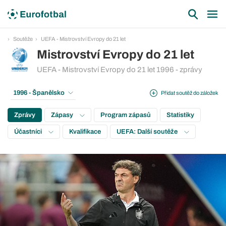
Soutěže
UEFA - Mistrovství Evropy do 21 let
Mistrovství Evropy do 21 let
UEFA - Mistrovství Evropy do 21 let 1996 - zprávy
1996 - Španělsko
Přidat soutěž do záložek
Zprávy
Zápasy
Program zápasů
Statistiky
Účastníci
Kvalifikace
UEFA: Další soutěže