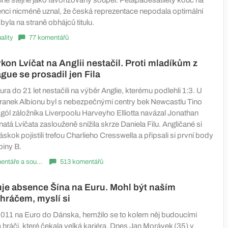
enci nicméně uznal, že česká reprezentace nepodala optimální
byla na straně obhájců titulu.
ality
77 komentářů
kon Lvíčat na Anglii nestačil. Proti mladíkům z
gue se prosadil jen Fila
ra do 21 let nestačili na výběr Anglie, kterému podlehli 1:3. U
ranek Albionu byl s nebezpečnými centry bek Newcastlu Tino
 gól záložníka Liverpoolu Harveyho Elliotta navázal Jonathan
á Lvíčata zaslouženě snížila skrze Daniela Filu. Angličané si
skok pojistili trefou Charlieho Cresswella a připsali si první body
piny B.
Komentáře a souhrny
513 komentářů
uje absence Šína na Euru. Mohl být naším
hráčem, myslí si
ě 2011 na Euro do Dánska, hemžilo se to kolem něj budoucími
 hráči, které čekala velká kariéra. Dnes Jan Morávek (35) v