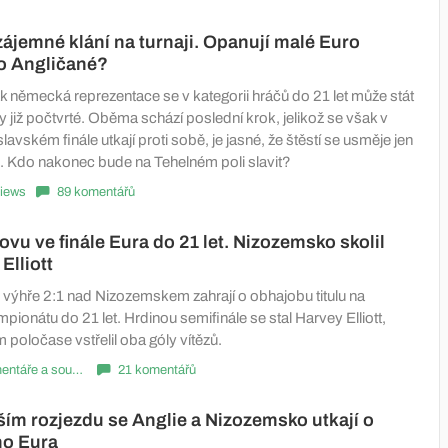
zájemné klání na turnaji. Opanují malé Euro
o Angličané?
ak německá reprezentace se v kategorii hráčů do 21 let může stát
již počtvrté. Oběma schází poslední krok, jelikož se však v
lavském finále utkají proti sobě, je jasné, že štěstí se usměje jen
u. Kdo nakonec bude na Tehelném poli slavit?
iews
89 komentářů
ovu ve finále Eura do 21 let. Nizozemsko skolil
Elliott
o výhře 2:1 nad Nizozemskem zahrají o obhajobu titulu na
onátu do 21 let. Hrdinou semifinále se stal Harvey Elliott,
 poločase vstřelil oba góly vítězů.
Komentáře a souhrny
21 komentářů
ím rozjezdu se Anglie a Nizozemsko utkají o
ho Eura