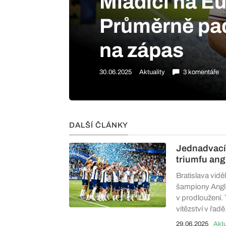
Mladíci na Eur
Průměrně padl
na zápas
30.06.2025
Aktuality
3 komentáře
DALŠÍ ČLÁNKY
Jednadvacít
triumfu ang
Bratislava viděl
šampiony Angli
v prodloužení. T
vítězství v řadě
29.06.2025
Aktu