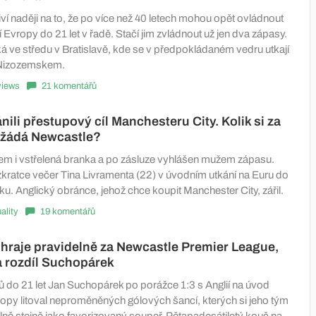
iví naději na to, že po více než 40 letech mohou opět ovládnout
 Evropy do 21 let v řadě. Stačí jim zvládnout už jen dva zápasy.
ká ve středu v Bratislavě, kde se v předpokládaném vedru utkají
s Nizozemskem.
views
21 komentářů
nili přestupový cíl Manchesteru City. Kolik si za
 žádá Newcastle?
em i vstřelená branka a po zásluze vyhlášen mužem zápasu.
zkratce večer Tina Livramenta (22) v úvodním utkání na Euru do
sku. Anglický obránce, jehož chce koupit Manchester City, zářil.
ality
19 komentářů
hraje pravidelně za Newcastle Premier League,
 rozdíl Suchopárek
tů do 21 let Jan Suchopárek po porážce 1:3 s Anglií na úvod
ropy litoval neproměněných gólových šancí, kterých si jeho tým
lně stejně jako favorizovaný soupeř. Pětapadesátiletý kouč na