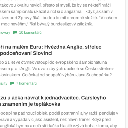
akovou kvalitu nevidí, přesto si myslí, že by se někteří hráči
ském šampionátu ukázat a říct si o angažmá. I když jak sám v
Livesport Zprávy říká - budou to mít ohromně složité. "V našem
 moc nevěřím," říká bývalý bundesligový záložník.
hovory
10 komentářů
ři na malém Euru: Hvězdná Anglie, střelec
i podceňovaní Slovinci
o 21 let ve čtvrtek vstoupí do evropského šampionátu na
sem proti Anglii. Ve dvou zbylých duelech se Česko střetne s
ovinskem. Co čekat od soupeřů výběru Jana Suchopárka?
ality
7 komentářů
zu u áčka návrat k jednadvacítce. Carsleyho
 znamením je teplákovka
epotrpí na padnoucí oblek, podél postranní lajny radši pendluje v
avě a vypadá víc jako asistent, než hlavní trenér. Když před
anglická hymna a celá střídačka hlasitě vzývá boha k tomu, aby