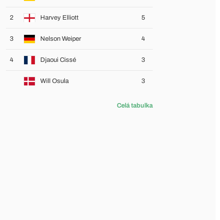
2
Harvey Elliott
5
3
Nelson Weiper
4
4
Djaoui Cissé
3
Will Osula
3
Celá tabulka