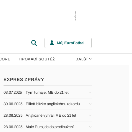
Můj EuroFotbal
CORE
TIPOVACÍ SOUTĚŽ
DALŠÍ
EXPRES ZPRÁVY
03.07.2025
Tým turnaje: ME do 21 let
30.06.2025
Elliott blízko anglickému rekordu
28.06.2025
Angličané vyhráli ME do 21 let
28.06.2025
Malé Euro jde do prodloužení