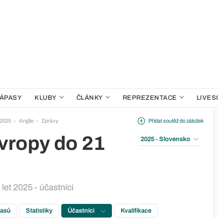
ÁPASY
KLUBY
ČLÁNKY
REPREZENTACE
LIVES
 2025
Anglie
Zprávy
Přidat soutěž do záložek
Evropy do 21
2025 - Slovensko
let 2025 - účastníci
pasů
Statistiky
Účastníci
Kvalifikace