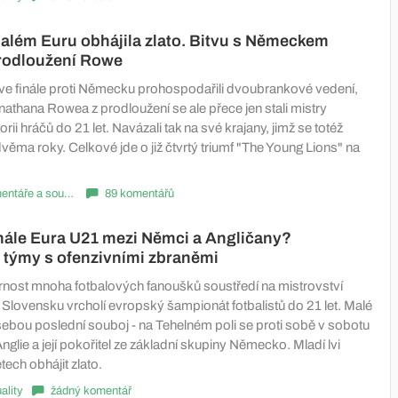
além Euru obhájila zlato. Bitvu s Německem
prodloužení Rowe
 ve finále proti Německu prohospodařili dvoubrankové vedení,
athana Rowea z prodloužení se ale přece jen stali mistry
rii hráčů do 21 let. Navázali tak na své krajany, jimž se totéž
ěma roky. Celkové jde o již čtvrtý triumf "The Young Lions" na
Komentáře a souhrny
89 komentářů
inále Eura U21 mezi Němci a Angličany?
 týmy s ofenzivními zbraněmi
rnost mnoha fotbalových fanoušků soustředí na mistrovství
 Slovensku vrcholí evropský šampionát fotbalistů do 21 let. Malé
ebou poslední souboj - na Tehelném poli se proti sobě v sobotu
nglie a její pokořitel ze základní skupiny Německo. Mladí lvi
ech obhájit zlato.
ality
žádný komentář