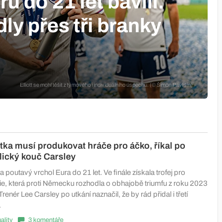
u do 21 let bavili.
y přes tři branky
Elliott se mohl těšit z týmového i individuálního úspěchu. (© Šimon Pavlišin)
ka musí produkovat hráče pro áčko, říkal po
lický kouč Carsley
a poutavý vrchol Eura do 21 let. Ve finále získala trofej pro
e, která proti Německu rozhodla o obhajobě triumfu z roku 2023
renér Lee Carsley po utkání naznačil, že by rád přidal i třetí
.
ality
3 komentáře