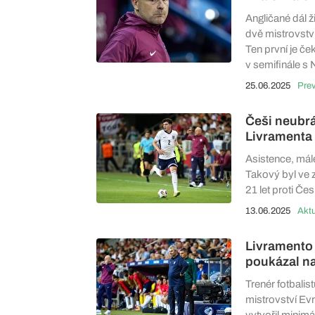
Angličané dál ž
dvě mistrovství
Ten první je če
v semifinále 
25.06.2025
Pre
Češi neubrá
Livramenta
Asistence, mál
Takový byl ve 
21 let proti Če
13.06.2025
Aktu
Livramento 
poukázal na
Trenér fotbalis
mistrovství Ev
vytvořil minimá