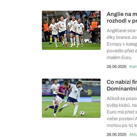
Anglie na m
rozhodl v 
Angličané sice
díky brance Jon
Evropy v katego
povedlo před dv
malém Euru.
28.06.2025
Co nabízí f
Dominantní
Ačkoli se pozo
světa klubů, na
Euro má před s
večer postaví A
mohou po 41 let
28.06.2025
Aktu