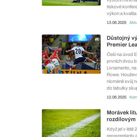
tiskové konfer
výkon a kvalita 
13.06.2025
Aktu
Důstojný vý
Premier Lea
Češi na úvod Eu
prvních dvou b
Livramento, na
Rowe. Houževnat
nicméně svůj ná
do tabulky sku
12.06.2025
Morávek lit
rozdílovým 
Když jel v lét
reprezentanty a