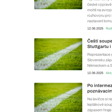
české výpravě t
mohli na evrop
rozhovoru pro 
nastavení tomu
12.06.2025
Roz
Čeští soupe
Stuttgartu 
Reprezentace d
Slovensku zápa
Německem a Sl
12.06.2025
Aktu
Po intermez
poznávacím
Na lavičce si n
teplákové soupr
zápasem hraje 