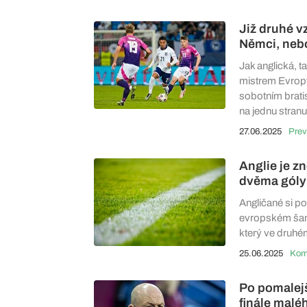
Již druhé v
Němci, neb
Jak anglická, t
mistrem Evropy 
sobotním bratis
na jednu stran
27.06.2025
Prev
Anglie je zn
dvěma góly 
Angličané si p
evropském šampi
který ve druhém
25.06.2025
Po pomalejš
finále malé