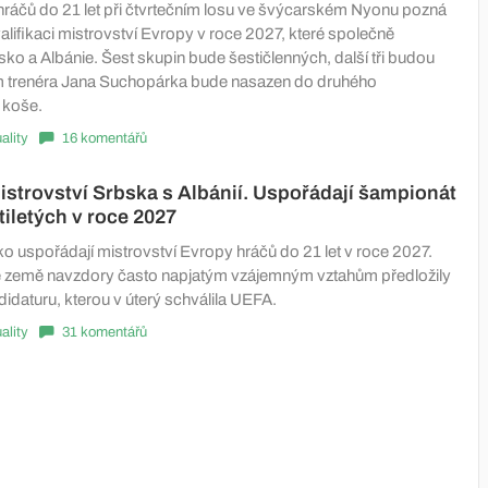
ráčů do 21 let při čtvrtečním losu ve švýcarském Nyonu pozná
lifikaci mistrovství Evropy v roce 2027, které společně
ko a Albánie. Šest skupin bude šestičlenných, další tři budou
m trenéra Jana Suchopárka bude nasazen do druhého
 koše.
ality
16 komentářů
strovství Srbska s Albánií. Uspořádají šampionát
iletých v roce 2027
ko uspořádají mistrovství Evropy hráčů do 21 let v roce 2027.
 země navzdory často napjatým vzájemným vztahům předložily
idaturu, kterou v úterý schválila UEFA.
ality
31 komentářů