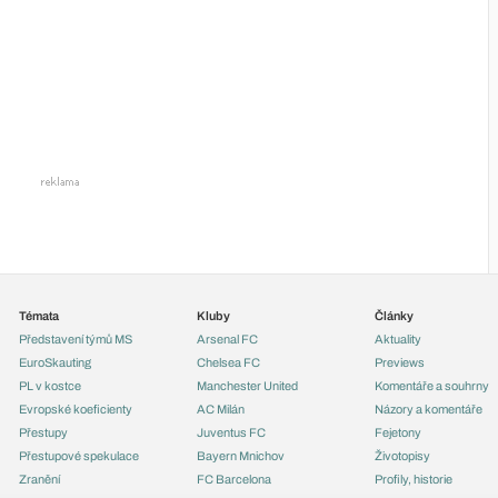
Témata
Kluby
Články
Představení týmů MS
Arsenal FC
Aktuality
EuroSkauting
Chelsea FC
Previews
PL v kostce
Manchester United
Komentáře a souhrny
Evropské koeficienty
AC Milán
Názory a komentáře
Přestupy
Juventus FC
Fejetony
Přestupové spekulace
Bayern Mnichov
Životopisy
Zranění
FC Barcelona
Profily, historie