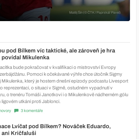
Matěj Šín (© ČTK / Paprskář Pavel)
u pod Bílkem víc taktické, ale zároveň je hra
 povídal Mikulenka
cítka bude pokračovat v kvalifikaci o mistrovství Evropy
Ázerbájdžánu. Pomoci k očekávané výhře chce útočník Sigmy
Mikulenka, který je hostem dnešní epizody podcastu Livesport
 o reprezentaci, o situaci v Sigmě, ostudném vypadnutí v
, o trenéru Tomáši Janotkovi i o Mikulenkově nádherném gólu
ligovém utkání proti Jablonci.
hovory
3 komentáře
nace Lvíčat pod Bílkem? Nováček Eduardo,
 ani Kričfaluši