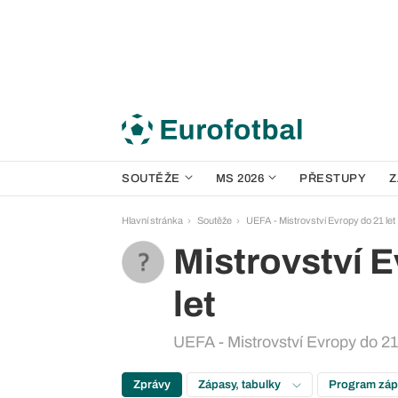
SOUTĚŽE
MS 2026
PŘESTUPY
Z
Hlavní stránka
Soutěže
UEFA - Mistrovství Evropy do 21 let
Mistrovství 
let
UEFA - Mistrovství Evropy do 21 
Zprávy
Zápasy, tabulky
Program zá