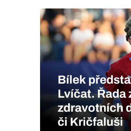
Bílek předsta
Lvíčat. Řada
zdravotních 
či Kričfaluši