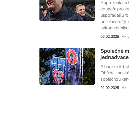
Reprezentace h
soupeře pro kva
uspořádají Srbs
pětičlenné. Tý
výkonnostního
05.02.2025
Aktu
Společné mi
jednadvacet
Albánie a Srbs
Obě balkánské
společnou kand
04.02.2025
Aktu