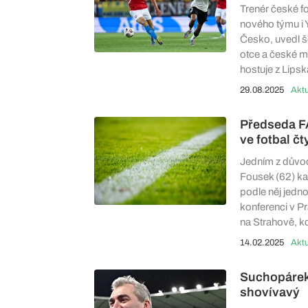
Trenér české fo
nového týmu i 
Česko, uvedl š
otce a české m
hostuje z Lips
29.08.2025
Aktu
Předseda F
ve fotbal čt
Jedním z důvo
Fousek (62) kan
podle něj jedno
konferenci v Pr
na Strahově, kd
14.02.2025
Aktu
Suchopárek 
shovívavý