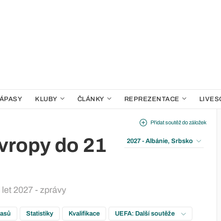
ÁPASY
KLUBY
ČLÁNKY
REPREZENTACE
LIVES
Přidat soutěž do záložek
Evropy do 21
2027 - Albánie, Srbsko
let 2027 - zprávy
pasů
Statistiky
Kvalifikace
UEFA: Další soutěže