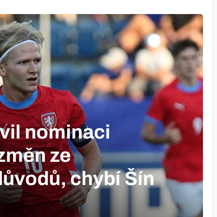
vil nominaci
 změn ze
důvodů, chybí Šín