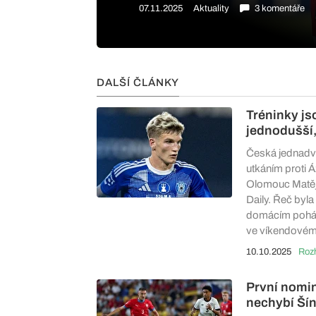
07.11.2025
Aktuality
3 komentáře
DALŠÍ ČLÁNKY
Tréninky jso
jednodušší,
Česká jednadva
utkáním proti 
Olomouc Matěj 
Daily. Řeč byla
domácím poháru
ve víkendovém 
10.10.2025
Roz
První nomi
nechybí Šín