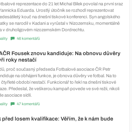
tbalové reprezentace do 21 let Michal Bílek povolal na první sraz
Yannicka Eduarda. Urostlý útočník se rozhodl reprezentovat
edesátiletý kouč na dnešní tiskové konferenci. Syn angolského
atky se narodil v Kadani a vyrůstal v Nizozemsku, momentálně
ka v druholigovém nizozemském Dordrechtu.
ality
46 komentářů
AČR Fousek znovu kandiduje: Na obnovu důvěry
yři roky nestačí
dů, proč současný předseda Fotbalové asociace ČR Petr
diduje na obhájení funkce, je obnova důvěry ve fotbal. Na to
 čtyřleté období nestačí. Funkcionář to řekl na dnešní tiskové
aze. Předeslal, že veškerou kampaň povede ve své režii, nikoli
e asociace sídlí.
ality
47 komentářů
před losem kvalifikace: Věřím, že k nám bude