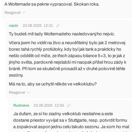
A Woltemade sa pekne vypracoval. Skokan roka.
Reagovat
vacin
23.06.2025
12:01
Ty budeš mít tady Woltemadeho nasledovanýho nejvíc.
Včera jsem ho viděl na živo a neuvěřitelný bylo jak 2 metrovej
borec tahá rychlý protiútoky, kdy byl jak tank a prakticky ho
nešlo oddělit od míče, ze třech zápasu bilance 5+3, to je jak z
jinýho světa, pardoxně nejslabší mi naopak přišel hrou zády k
bráně. Při tom se skutečně prosadil až v druhé polovině téhle
sezóny.
Má na to, aby se uchytil někde ve velkoklubu?
Reagovat
Rudnevs
23.06.2025
12:55
Ja dufam, ze si ho ziadny velkoklub nestiahne a este
dostane priestor vyvijat sa v Stuttgarte, resp. potvrdit formu
a zopakovat aspon jednu celu takuto sezonu. Ja som ho mal