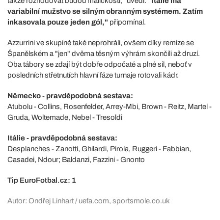
takže rozhodovat budou maličkosti," uvedl.
"Itálie má
variabilní mužstvo se silným obranným systémem. Zatím
inkasovala pouze jeden gól,"
připomínal.
Azzurrini ve skupině také neprohráli, ovšem díky remíze se
Španělském a "jen" dvěma těsným výhrám skončili až druzí.
Oba tábory se zdají být dobře odpočaté a plné sil, neboť v
posledních střetnutích hlavní fáze turnaje rotovali kádr.
Německo - pravděpodobná sestava:
Atubolu - Collins, Rosenfelder, Arrey-Mbi, Brown - Reitz, Martel -
Gruda, Woltemade, Nebel - Tresoldi
Itálie - pravděpodobná sestava:
Desplanches - Zanotti, Ghilardi, Pirola, Ruggeri - Fabbian,
Casadei, Ndour; Baldanzi, Fazzini - Gnonto
Tip EuroFotbal.cz: 1
Autor: Ondřej Linhart / uefa.com, sportsmole.co.uk