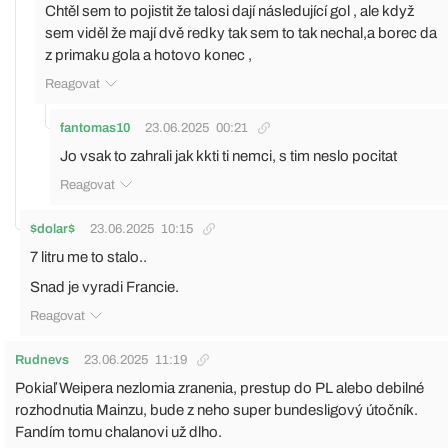
Chtěl sem to pojistit že talosi dají následující gol , ale když
sem viděl že mají dvě redky tak sem to tak nechal,a borec da
z primaku gola a hotovo konec ,
Reagovat
fantomas10
23.06.2025
00:21
Jo vsak to zahrali jak kkti ti nemci, s tim neslo pocitat
Reagovat
$dolar$
23.06.2025
10:15
7 litru me to stalo..
Snad je vyradi Francie.
Reagovat
Rudnevs
23.06.2025
11:19
Pokiaľ Weipera nezlomia zranenia, prestup do PL alebo debilné
rozhodnutia Mainzu, bude z neho super bundesligový útočník.
Fandím tomu chalanovi už dlho.