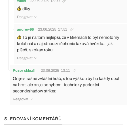
vacin
23.06.2025
13:00
díky
Reagovat
andrew96
23.06.2025
17:51
To je na tom nejlepší, že v Brémách to byl nemotorný
kolohnát a najednou zničehonic taková hvězda... jak
píšeš, skokan roku.
Reagovat
Pozor skluz!!!
23.06.2025
13:11
On je strašně zvláštní hráč, s tou výškou by ho každý cpal
na hrot, ale on je pohybem i technicky perfektní
second/shadow striker.
Reagovat
SLEDOVÁNÍ KOMENTÁŘŮ