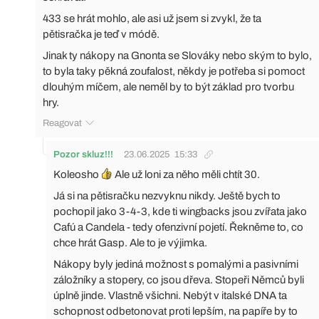
433 se hrát mohlo, ale asi už jsem si zvykl, že ta
pětisračka je teď v módě.
Jinak ty nákopy na Gnonta se Slováky nebo ským to bylo,
to byla taky pěkná zoufalost, někdy je potřeba si pomoct
dlouhým míčem, ale neměl by to být základ pro tvorbu
hry.
Reagovat
Pozor skluz!!!
23.06.2025
15:33
Koleosho
Ale už loni za něho měli chtít 30.
Já si na pětisračku nezvyknu nikdy. Ještě bych to
pochopil jako 3-4-3, kde ti wingbacks jsou zvířata jako
Cafú a Candela - tedy ofenzivní pojetí. Řekněme to, co
chce hrát Gasp. Ale to je výjimka.
Nákopy byly jediná možnost s pomalými a pasivními
záložníky a stopery, co jsou dřeva. Stopeři Němců byli
úplně jinde. Vlastně všichni. Nebýt v italské DNA ta
schopnost odbetonovat proti lepším, na papíře by to