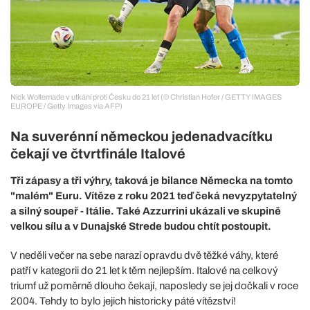
Nick Woltemade v utkání proti Česku do 21 let (© Christian Hofer / GETTY IMAGES
EUROPE / Getty Images via AFP)
Na suverénní německou jedenadvacítku
čekají ve čtvrtfinále Italové
Tři zápasy a tři výhry, taková je bilance Německa na tomto
"malém" Euru. Vítěze z roku 2021 teď čeká nevyzpytatelný
a silný soupeř - Itálie. Také Azzurrini ukázali ve skupině
velkou sílu a v Dunajské Strede budou chtít postoupit.
V neděli večer na sebe narazí opravdu dvě těžké váhy, které
patří v kategorii do 21 let k těm nejlepším. Italové na celkový
triumf už poměrně dlouho čekají, naposledy se jej dočkali v roce
2004. Tehdy to bylo jejich historicky páté vítězství!