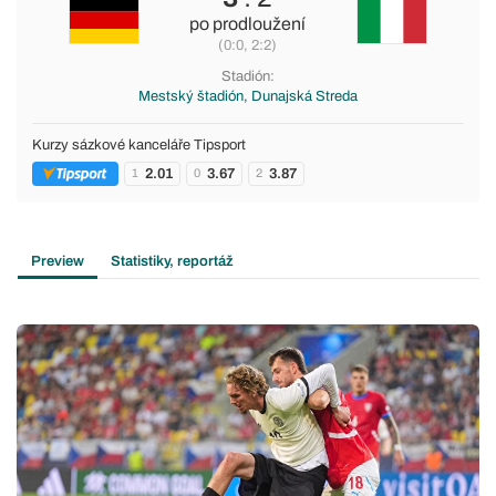
po prodloužení
(0:0, 2:2)
Stadión:
Mestský štadión, Dunajská Streda
Kurzy sázkové kanceláře Tipsport
2.01
3.67
3.87
1
0
2
Preview
Statistiky, reportáž