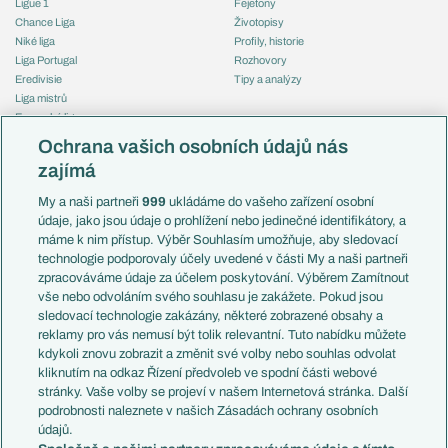
Ligue 1
Fejetony
Chance Liga
Životopisy
Niké liga
Profily, historie
Liga Portugal
Rozhovory
Eredivisie
Tipy a analýzy
Liga mistrů
Evropská liga
Reprezentace
Konferenční liga
Česko
Ochrana vašich osobních údajů nás
Mistrovství světa
Slovensko
zajímá
Liga národů
Anglie
Francie
My a naši partneři
999
ukládáme do vašeho zařízení osobní
Témata
Itálie
údaje, jako jsou údaje o prohlížení nebo jedinečné identifikátory, a
Představení týmů MS
Německo
máme k nim přístup. Výběr Souhlasím umožňuje, aby sledovací
EuroSkauting
Španělsko
technologie podporovaly účely uvedené v části My a naši partneři
PL v kostce
Argentina
zpracováváme údaje za účelem poskytování. Výběrem Zamítnout
Evropské koeficienty
Brazílie
vše nebo odvoláním svého souhlasu je zakážete. Pokud jsou
Přestupy
sledovací technologie zakázány, některé zobrazené obsahy a
Přestupové spekulace
reklamy pro vás nemusí být tolik relevantní. Tuto nabídku můžete
Přestupy
Zranění
kdykoli znovu zobrazit a změnit své volby nebo souhlas odvolat
Zápasy
kliknutím na odkaz Řízení předvoleb ve spodní části webové
Livescore
stránky. Vaše volby se projeví v našem Internetová stránka. Další
Kluby
Tipovací soutěž
podrobnosti naleznete v našich Zásadách ochrany osobních
Arsenal FC
Fotbal TV
údajů.
Chelsea FC