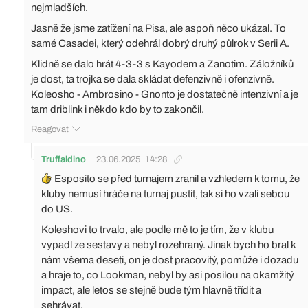
nejmladších.
Jasně že jsme zatížení na Pisa, ale aspoň něco ukázal. To
samé Casadei, který odehrál dobrý druhý půlrok v Serii A.
Klidně se dalo hrát 4-3-3 s Kayodem a Zanotim. Záložníků
je dost, ta trojka se dala skládat defenzivně i ofenzivně.
Koleosho - Ambrosino - Gnonto je dostatečně intenzivní a je
tam driblink i někdo kdo by to zakončil.
Reagovat
Truffaldino
23.06.2025
14:28
Esposito se před turnajem zranil a vzhledem k tomu, že
kluby nemusí hráče na turnaj pustit, tak si ho vzali sebou
do US.
Koleshovi to trvalo, ale podle mě to je tím, že v klubu
vypadl ze sestavy a nebyl rozehraný. Jinak bych ho bral k
nám všema deseti, on je dost pracovitý, pomůže i dozadu
a hraje to, co Lookman, nebyl by asi posilou na okamžitý
impact, ale letos se stejně bude tým hlavně třídit a
sehrávat.