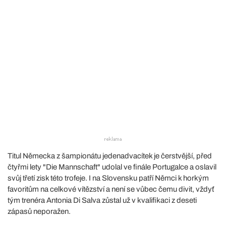
Titul Německa z šampionátu jedenadvacítek je čerstvější, před
čtyřmi lety "Die Mannschaft" udolal ve finále Portugalce a oslavil
svůj třetí zisk této trofeje. I na Slovensku patří Němci k horkým
favoritům na celkové vítězství a není se vůbec čemu divit, vždyť
tým trenéra Antonia Di Salva zůstal už v kvalifikaci z deseti
zápasů neporažen.