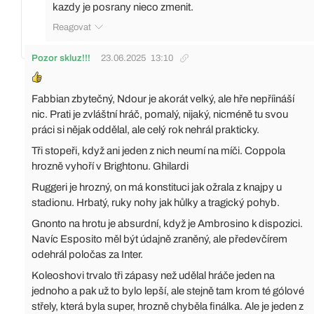
kazdy je posrany nieco zmenit.
Reagovat
Pozor skluz!!!
23.06.2025
13:10
Fabbian zbytečný, Ndour je akorát velký, ale hře nepříináší
nic. Prati je zvláštní hráč, pomalý, nijaký, nicméně tu svou
práci si nějak oddělal, ale celý rok nehrál prakticky.
Tři stopeři, když ani jeden z nich neumí na míči. Coppola
hrozně vyhoří v Brightonu. Ghilardi
Ruggeri je hrozný, on má konstituci jak ožrala z knajpy u
stadionu. Hrbatý, ruky nohy jak hůlky a tragický pohyb.
Gnonto na hrotu je absurdní, když je Ambrosino k dispozici.
Navíc Esposito měl být údajně zraněný, ale předevčírem
odehrál poločas za Inter.
Koleoshovi trvalo tři zápasy než udělal hráče jeden na
jednoho a pak už to bylo lepší, ale stejně tam krom té gólové
střely, která byla super, hrozně chyběla finálka. Ale je jeden z