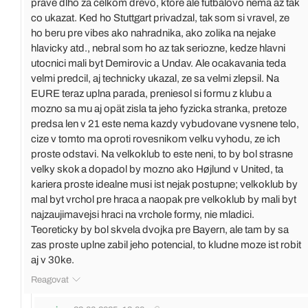
prave dlho za celkom drevo, ktore ale futbalovo nema az tak
co ukazat. Ked ho Stuttgart privadzal, tak som si vravel, ze
ho beru pre vibes ako nahradnika, ako zolika na nejake
hlavicky atd., nebral som ho az tak seriozne, kedze hlavni
utocnici mali byt Demirovic a Undav. Ale ocakavania teda
velmi predcil, aj technicky ukazal, ze sa velmi zlepsil. Na
EURE teraz uplna parada, preniesol si formu z klubu a
mozno sa mu aj opät zisla ta jeho fyzicka stranka, pretoze
predsa len v 21 este nema kazdy vybudovane vysnene telo,
cize v tomto ma oproti rovesnikom velku vyhodu, ze ich
proste odstavi. Na velkoklub to este neni, to by bol strasne
velky skok a dopadol by mozno ako Højlund v United, ta
kariera proste idealne musi ist nejak postupne; velkoklub by
mal byt vrchol pre hraca a naopak pre velkoklub by mali byt
najzaujimavejsi hraci na vrchole formy, nie mladici.
Teoreticky by bol skvela dvojka pre Bayern, ale tam by sa
zas proste uplne zabil jeho potencial, to kludne moze ist robit
aj v 30ke.
Reagovat