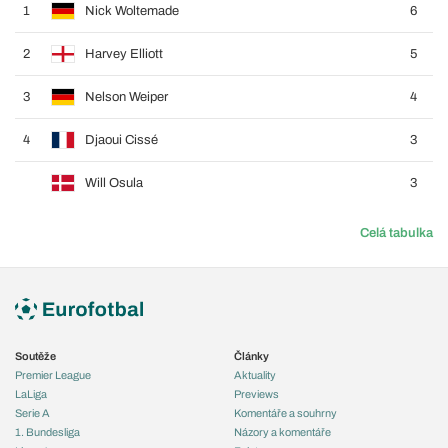
1
Nick Woltemade
6
2
Harvey Elliott
5
3
Nelson Weiper
4
4
Djaoui Cissé
3
Will Osula
3
Celá tabulka
Soutěže
Články
Premier League
Aktuality
LaLiga
Previews
Serie A
Komentáře a souhrny
1. Bundesliga
Názory a komentáře