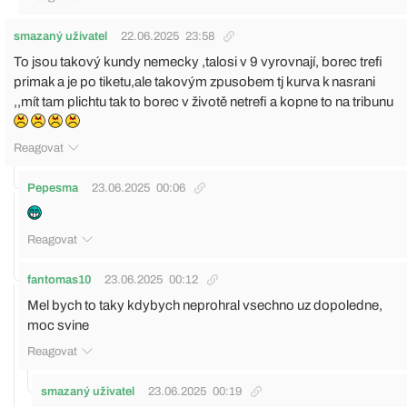
smazaný uživatel
22.06.2025
23:58
To jsou takový kundy nemecky ,talosi v 9 vyrovnají, borec trefi
primak a je po tiketu,ale takovým zpusobem tj kurva k nasrani
,,mít tam plichtu tak to borec v životě netrefi a kopne to na tribunu
Reagovat
Pepesma
23.06.2025
00:06
Reagovat
fantomas10
23.06.2025
00:12
Mel bych to taky kdybych neprohral vsechno uz dopoledne,
moc svine
Reagovat
smazaný uživatel
23.06.2025
00:19