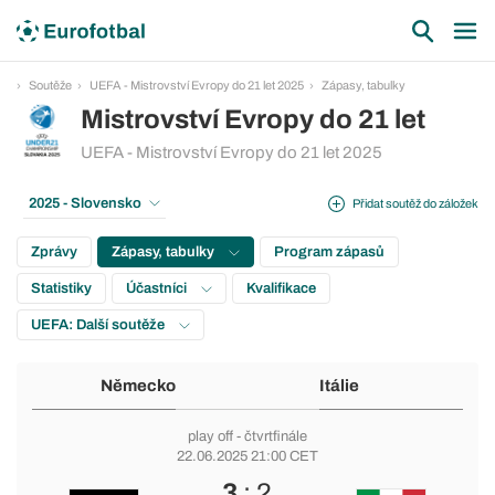
Soutěže
UEFA - Mistrovství Evropy do 21 let 2025
Zápasy, tabulky
Mistrovství Evropy do 21 let
UEFA - Mistrovství Evropy do 21 let 2025
2025 - Slovensko
Přidat soutěž do záložek
Zprávy
Zápasy, tabulky
Program zápasů
Statistiky
Účastníci
Kvalifikace
UEFA: Další soutěže
Německo
Itálie
play off
- čtvrtfinále
22.06.2025 21:00 CET
3
: 2