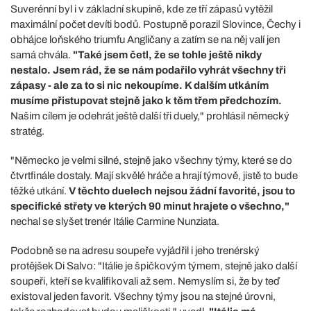
Suverénní byl i v základní skupině, kde ze tří zápasů vytěžil
maximální počet devíti bodů. Postupně porazil Slovince, Čechy i
obhájce loňského triumfu Angličany a zatím se na něj valí jen
samá chvála.
"Také jsem četl, že se tohle ještě nikdy
nestalo. Jsem rád, že se nám podařilo vyhrát všechny tři
zápasy - ale za to si nic nekoupíme. K dalším utkáním
musíme přistupovat stejně jako k těm třem předchozím.
Našim cílem je odehrát ještě další tři duely," prohlásil německý
stratég.
"Německo je velmi silné, stejně jako všechny týmy, které se do
čtvrtfinále dostaly. Mají skvělé hráče a hrají týmově, jistě to bude
těžké utkání.
V těchto duelech nejsou žádní favorité, jsou to
specifické střety ve kterých 90 minut hrajete o všechno,"
nechal se slyšet trenér Itálie Carmine Nunziata.
Podobně se na adresu soupeře vyjádřil i jeho trenérský
protějšek Di Salvo: "Itálie je špičkovým týmem, stejně jako další
soupeři, kteří se kvalifikovali až sem. Nemyslím si, že by teď
existoval jeden favorit. Všechny týmy jsou na stejné úrovni,