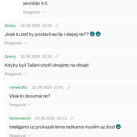
skončilo 4:0.
Reagovat
Greny
22.06.2025
23:04
Jinak tu zeď by postavil asi líp i slepej ne??
Reagovat
Greny
22.06.2025
23:30
Kdyby byli Taliáni chytří uhrajinto na ofsajd
Reagovat
romeo351
22.06.2025
23:41
Však to zkoumal ne?
Reagovat
fantomas10
23.06.2025
00:13
Inteliganci uz prokazali tema redkama myslim az dost
Reagovat