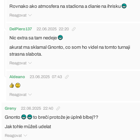
Rovnako ako atmosfera na stadiona a dianie na ihrisku
Reagovat
DelPiero137
22.06.2025
22:20
Nic extra sa tam nedeje
akurat ma sklamal Gnonto, co som ho videl na tomto turnaji
strasna slabota.
Reagovat
Aldeano
23.06.2025
07:43
Reagovat
Greny
22.06.2025
22:40
Gnonto
to brečí protože je úplně blbej??
Jak tohle můžeš udelat
Reagovat