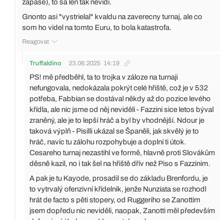
zapase), to sa len tak nevidi.
Gnonto asi "vystrielal" kvaldu na zaverecny turnaj, ale co
som ho videl na tomto Euru, to bola katastrofa.
Reagovat
Truffaldino
23.06.2025
14:19
PS! mě předběhl, ta to trojka v záloze na turnaji
nefungovala, nedokázala pokrýt celé hřiště, což je v 532
potřeba, Fabbian se dostával někdy až do pozice levého
křídla, ale nic jsme od něj neviděli - Fazzini sice letos býval
zraněný, ale je to lepší hráč a byl by vhodnější. Ndour je
taková výplň - Pisilli ukázal se Španěli, jak skvělý je to
hráč, navíc tu zálohu rozpohybuje a doplní ti útok.
Cesareho turnaj nezastihl ve formě, hlavně proti Slovákům
děsně kazil, no i tak šel na hřiště dřív než Piso s Fazzinim.
A pak je tu Kayode, prosadil se do základu Brenfordu, je
to vytrvalý ofenzivní křídelník, jenže Nunziata se rozhodl
hrát de facto s pěti stopery, od Ruggeriho se Zanottim
jsem dopředu nic neviděli, naopak, Zanotti měl především