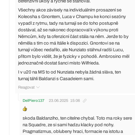
defenzivní úkoly a rychle se stahoval.
Všechny akce závisely na individuálním prosazení se
Koleosha s Gnontem, Luca v Champu ke konci sezóny
vypadl z rytmu, tady na turnaji se do toho postupně
dostával, až se nakonec dopracoval k výkonu proti
Němcům, kdy ta ofenzicní část stála na něm. Jenže to by
něměla s tím co má Itálie k dispozici. Gnontovi se na
turnaji vůbec nedařilo, ale Nunziato stáhnul radši Lucu,
přitom bylo vidět, že je fyzicky v pohodě. Ambrosino měl
jednoznačně dostat šanci místo Wilfrieda.
I v u20 na MS to od Nunziata nebyla žádná sláva, ten
turnaj táhli Baldanzi s Casadeiem sami.
Reagovat
DelPiero137
23.06.2025
15:06
skoda Baldanziho, ten citelne chybal. Toto ma roky sere
na Squadre, ze si sami hadzu klacky pod nohy.
Pragmatizmus, oblubeny hraci, formacie na istotu a