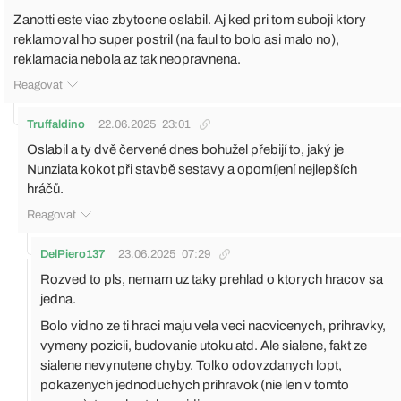
Zanotti este viac zbytocne oslabil. Aj ked pri tom suboji ktory
reklamoval ho super postril (na faul to bolo asi malo no),
reklamacia nebola az tak neopravnena.
Reagovat
Truffaldino
22.06.2025
23:01
Oslabil a ty dvě červené dnes bohužel přebijí to, jaký je
Nunziata kokot při stavbě sestavy a opomíjení nejlepších
hráčů.
Reagovat
DelPiero137
23.06.2025
07:29
Rozved to pls, nemam uz taky prehlad o ktorych hracov sa
jedna.
Bolo vidno ze ti hraci maju vela veci nacvicenych, prihravky,
vymeny pozicii, budovanie utoku atd. Ale sialene, fakt ze
sialene nevynutene chyby. Tolko odovzdanych lopt,
pokazenych jednoduchych prihravok (nie len v tomto