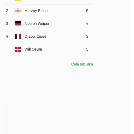
2
Harvey Elliott
5
3
Nelson Weiper
4
4
Djaoui Cissé
3
Will Osula
3
Celá tabulka