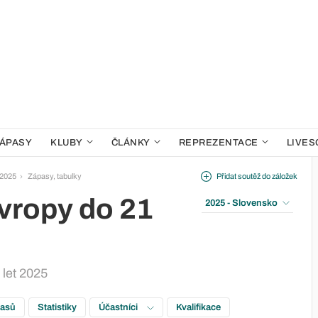
ÁPASY
KLUBY
ČLÁNKY
REPREZENTACE
LIVES
 2025
Zápasy, tabulky
Přidat soutěž do záložek
Evropy do 21
2025 - Slovensko
 let 2025
pasů
Statistiky
Účastníci
Kvalifikace