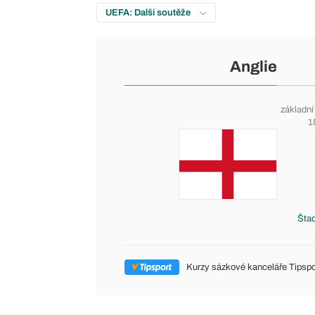
UEFA: Další soutěže
Anglie
základní
1
Štad
Kurzy sázkové kanceláře Tipspo