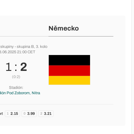
Německo
 skupiny -
skupina B
, 3. kolo
8.06.2025 21:00 CET
1 :
2
(0:2)
Stadión:
ión Pod Zoborom, Nitra
rt
2.15
3.99
3.21
1
0
2