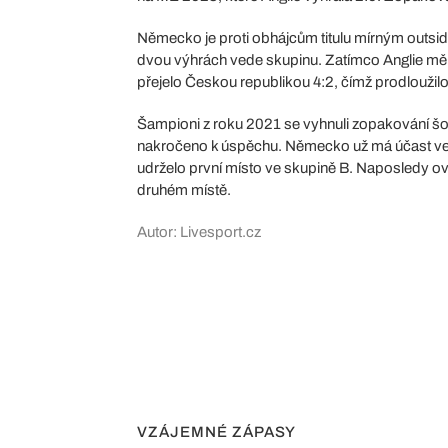
Německo je proti obhájcům titulu mírným outside
dvou výhrách vede skupinu. Zatímco Anglie měl
přejelo Českou republikou 4:2, čímž prodloužil
Šampioni z roku 2021 se vyhnuli zopakování šok
nakročeno k úspěchu. Německo už má účast ve vy
udrželo první místo ve skupině B. Naposledy o
druhém místě.
Autor: Livesport.cz
VZÁJEMNÉ ZÁPASY