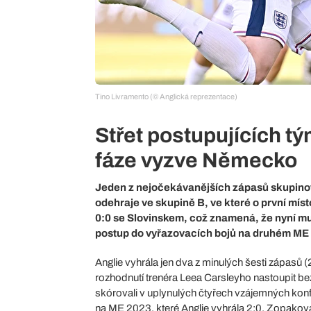
Tino Livramento (© Anglická reprezentace)
Střet postupujících t
fáze vyzve Německo
Jeden z nejočekávanějších zápasů skupinové
odehraje ve skupině B, ve které o první mís
0:0 se Slovinskem, což znamená, že nyní mus
postup do vyřazovacích bojů na druhém ME 
Anglie vyhrála jen dva z minulých šesti zápasů 
rozhodnutí trenéra Leea Carsleyho nastoupit be
skórovali v uplynulých čtyřech vzájemných konfr
na ME 2023, které Anglie vyhrála 2:0. Zopakování