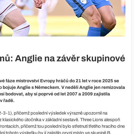
ýmů: Anglie na závěr skupinové
 fáze mistrovství Evropy hráčů do 21 let v roce 2025 se
to bojuje Anglie s Německem. V neděli Anglie jen remizovala
í bodovat, aby si poprvé od let 2007 a 2009 zajistila
v řadě.
(2-3-1), přičemž poslední výsledek výrazně upozornil na
z klasického útočníka v základní sestavě. Three Lions alespoň
ontacích, přičemž tou poslední bylo střetnutí třetího hracího dne
 tohoto výsledku by jí zajistilo první místo ve skupině B.