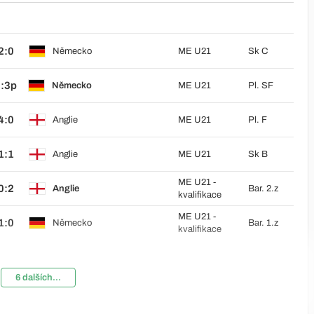
2:0
Německo
ME U21
Sk C
:3p
Německo
ME U21
Pl. SF
4:0
Anglie
ME U21
Pl. F
1:1
Anglie
ME U21
Sk B
ME U21 -
0:2
Anglie
Bar. 2.z
kvalifikace
ME U21 -
1:0
Německo
Bar. 1.z
kvalifikace
6 dalších...