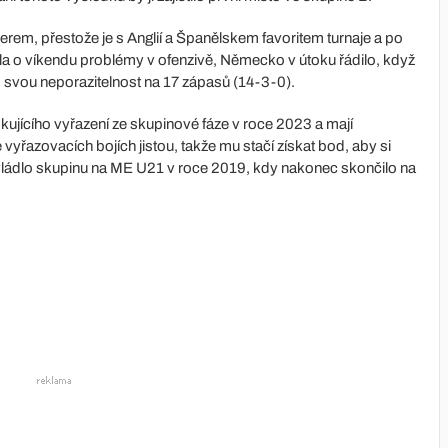
rem, přestože je s Anglií a Španělskem favoritem turnaje a po
a o víkendu problémy v ofenzivě, Německo v útoku řádilo, když
o svou neporazitelnost na 17 zápasů (14-3-0).
ujícího vyřazení ze skupinové fáze v roce 2023 a mají
řazovacích bojích jistou, takže mu stačí získat bod, aby si
vládlo skupinu na ME U21 v roce 2019, kdy nakonec skončilo na