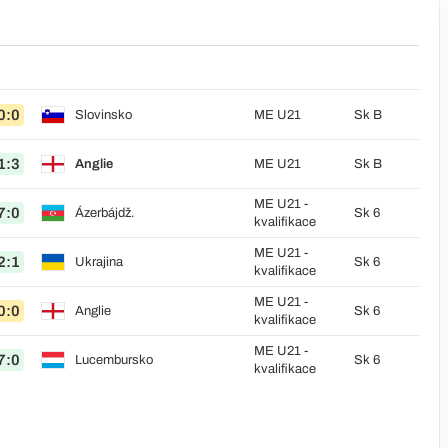
0:0
Slovinsko
ME U21
Sk B
1:3
Anglie
ME U21
Sk B
ME U21 -
7:0
Ázerbájdž.
Sk 6
kvalifikace
ME U21 -
2:1
Ukrajina
Sk 6
kvalifikace
ME U21 -
0:0
Anglie
Sk 6
kvalifikace
ME U21 -
7:0
Lucembursko
Sk 6
kvalifikace