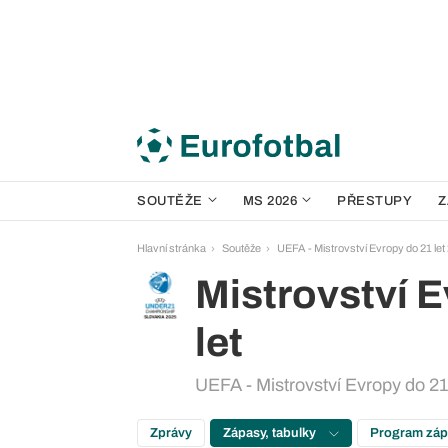
SOUTĚŽE
MS 2026
PŘESTUPY
Z
Hlavní stránka
Soutěže
UEFA - Mistrovství Evropy do 21 let
Mistrovství 
let
UEFA - Mistrovství Evropy do 21
Zprávy
Zápasy, tabulky
Program zá