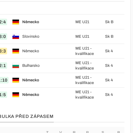
2:4
Německo
ME U21
Sk B
3:0
Slovinsko
ME U21
Sk B
ME U21 -
3:3
Německo
Sk 4
kvalifikace
ME U21 -
2:1
Bulharsko
Sk 4
kvalifikace
ME U21 -
1:10
Německo
Sk 4
kvalifikace
ME U21 -
1:5
Německo
Sk 4
kvalifikace
ABULKA PŘED ZÁPASEM
Z
V
R
P
S
B