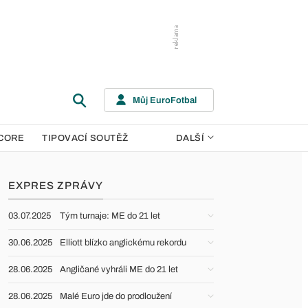
Můj EuroFotbal
CORE
TIPOVACÍ SOUTĚŽ
DALŠÍ
EXPRES ZPRÁVY
03.07.2025
Tým turnaje: ME do 21 let
30.06.2025
Elliott blízko anglickému rekordu
28.06.2025
Angličané vyhráli ME do 21 let
28.06.2025
Malé Euro jde do prodloužení