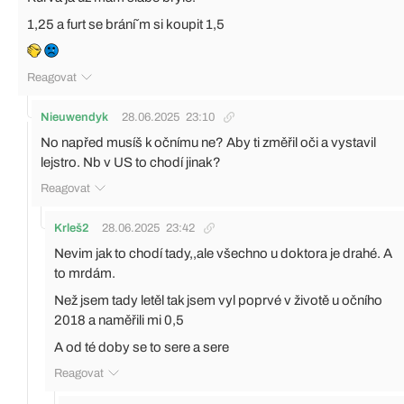
1,25 a furt se bráníˇm si koupit 1,5
Reagovat
Nieuwendyk
28.06.2025
23:10
No napřed musíš k očnímu ne? Aby ti změřil oči a vystavil
lejstro. Nb v US to chodí jinak?
Reagovat
Krleš2
28.06.2025
23:42
Nevim jak to chodí tady,,ale všechno u doktora je drahé. A
to mrdám.
Než jsem tady letěl tak jsem vyl poprvé v životě u očního
2018 a naměřili mi 0,5
A od té doby se to sere a sere
Reagovat