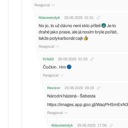
Reagovat
Nieuwendyk
29.06.2025
01:51
No jo, to už dávno není sklo příteli
Je to
drahé jako prase, ale já nosím brýle pořád,
takže polykarbonát cajk
Reagovat
Krleš2
29.06.2025
01:53
Čočkin . Hm
Reagovat
Revizor
29.06.2025
09:23
Národní házená - Šebesta
https://images.app.goo.gl/WaqPHSmEx
Reagovat
Nieuwendyk
29.06.2025
17:06