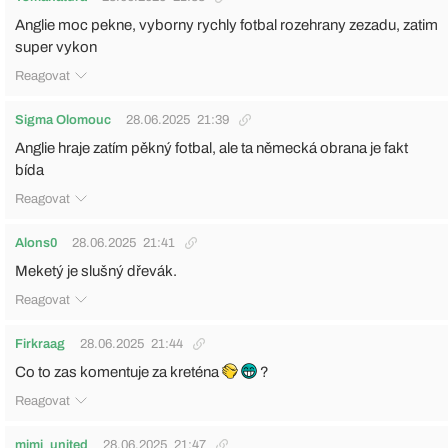
Anglie moc pekne, vyborny rychly fotbal rozehrany zezadu, zatim
super vykon
Reagovat
Sigma Olomouc
28.06.2025
21:39
Anglie hraje zatím pěkný fotbal, ale ta německá obrana je fakt
bída
Reagovat
Alons0
28.06.2025
21:41
Meketý je slušný dřevák.
Reagovat
Firkraag
28.06.2025
21:44
Co to zas komentuje za kreténa
?
Reagovat
mimi_united
28.06.2025
21:47