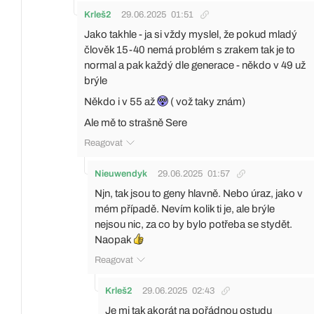
Krleš2
29.06.2025
01:51
Jako takhle - ja si vždy myslel, že pokud mladý
člověk 15-40 nemá problém s zrakem tak je to
normal a pak každý dle generace - někdo v 49 už
brýle
Někdo i v 55 až
( vož taky znám)
Ale mě to strašně Sere
Reagovat
Nieuwendyk
29.06.2025
01:57
Njn, tak jsou to geny hlavně. Nebo úraz, jako v
mém případě. Nevím kolik ti je, ale brýle
nejsou nic, za co by bylo potřeba se stydět.
Naopak
Reagovat
Krleš2
29.06.2025
02:43
Je mi tak akorát na pořádnou ostudu