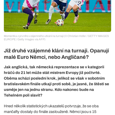
Momentka z prvního vzájemného utkání na turnaji (© Christian Hofer / GETTY IMAGES
EUROPE / Getty Images via AFP)
Již druhé vzájemné klání na turnaji. Opanují
malé Euro Němci, nebo Angličané?
Jak anglická, tak německá reprezentace se v kategorii
hráčů do 21 let může stát mistrem Evropy již počtvrté.
Oběma schází poslední krok, jelikož se však v sobotním
bratislavském finále utkají proti sobě, je jasné, že štěstí se
usměje jen na jednu stranu. Kdo nakonec bude na
Tehelném poli slavit?
Hned několik statistických ukazatelů potvrzuje, že se oba
mančafty dostaly do finále zaslouženě. Němci jsou s 15