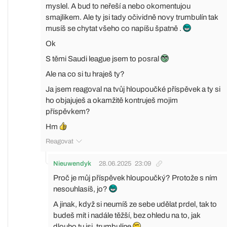
myslel. A bud to neřeší a nebo okomentujou
smajlikem. Ale ty jsi tady očividně novy trumbulín tak
musíš se chytat všeho co napíšu špatně .
Ok
S těmi Saudi league jsem to posral
Ale na co si tu hraješ ty?
Ja jsem reagoval na tvůj hloupoučké příspěvek a ty si
ho objajuješ a okamžitě kontruješ mojim
příspěvkem?
Hm
Reagovat
Nieuwendyk
28.06.2025
23:09
Proč je můj příspěvek hloupoučký? Protože s ním
nesouhlasíš, jo?
A jinak, když si neumíš ze sebe udělat prdel, tak to
budeš mít i nadále těžší, bez ohledu na to, jak
dlouho tu jsi, trumbulíne