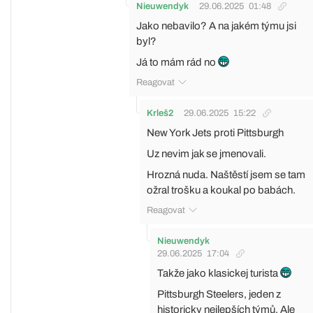
Nieuwendyk
29.06.2025
01:48
Jako nebavilo? A na jakém týmu jsi
byl?
Já to mám rád no
Reagovat
Krleš2
29.06.2025
15:22
New York Jets proti Pittsburgh
Uz nevim jak se jmenovali.
Hrozná nuda. Naštěstí jsem se tam
ožral trošku a koukal po babách.
Reagovat
Nieuwendyk
29.06.2025
17:04
Takže jako klasickej turista
Pittsburgh Steelers, jeden z
historicky nejlepších týmů. Ale