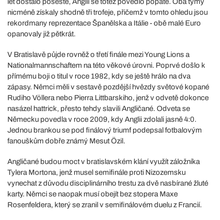
let dostalo pošesté, Anglii se totéž povedlo popáté. Oba týmy
nicméně získaly shodně tři trofeje, přičemž v tomto ohledu jsou
rekordmany reprezentace Španělska a Itálie - obě malé Euro
opanovaly již pětkrát.
V Bratislavě půjde rovněž o třetí finále mezi Young Lions a
Nationalmannschaftem na této věkové úrovni. Poprvé došlo k
přímému boji o titul v roce 1982, kdy se ještě hrálo na dva
zápasy. Němci měli v sestavě pozdější hvězdy světové kopané
Rudiho Völlera nebo Pierra Littbarskiho, jenž v odvetě dokonce
nasázel hattrick, přesto tehdy slavili Angličané. Odveta se
Německu povedla v roce 2009, kdy Anglii zdolali jasně 4:0.
Jednou brankou se pod finálový triumf podepsal fotbalovým
fanouškům dobře známý Mesut Özil.
Angličané budou moct v bratislavském klání využít záložníka
Tylera Mortona, jenž musel semifinále proti Nizozemsku
vynechat z důvodu disciplinárního trestu za dvě nasbírané žluté
karty. Němci se naopak musí obejít bez stopera Maxe
Rosenfeldera, který se zranil v semifinálovém duelu z Francií.