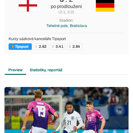
po prodloužení
(2:1, 2:2)
Stadión:
Tehelné pole, Bratislava
Kurzy sázkové kanceláře Tipsport
2.62
3.41
2.84
1
0
2
Preview
Statistiky, reportáž