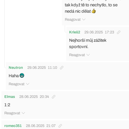
tak když tě to nechytlo, to se
nedá nic dělat
Reagovat
Krleš2
29.06.2025
17:23
Nejhorší můj zážitek
sportovní.
Reagovat
Neutron
29.06.2025
11:10
Haha
Reagovat
Elmas
28.06.2025
20:34
1:2
Reagovat
romeo351
28.06.2025
21:07