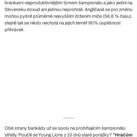
brankami nejproduktivnějším týmem šampionátu a jako jediní na
Slovensku dosud ani jednou neprohráli. Angličané se pro změnu
mohou pyšnit průměrně nejvyšším držením míče (58,6 % času),
stejně tak se nikdo nechytá na jejich téměř 90% úspěšnost
přihrávek.
Obě strany barikády už se spolu na probíhajícím šampionátu
střetly. Poučili se Young Lions z 10 dnů staré porážky?
"Hráčům