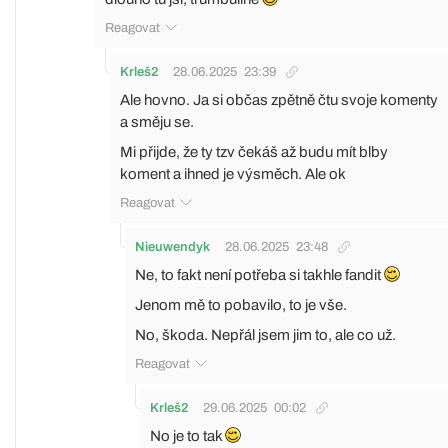
Reagovat
Krleš2
28.06.2025
23:39
Ale hovno. Ja si občas zpětně čtu svoje komenty
a směju se.
Mi přijde, že ty tzv čekáš až budu mít blby
koment a ihned je výsměch. Ale ok
Reagovat
Nieuwendyk
28.06.2025
23:48
Ne, to fakt není potřeba si takhle fandit
Jenom mě to pobavilo, to je vše.
No, škoda. Nepřál jsem jim to, ale co už.
Reagovat
Krleš2
29.06.2025
00:02
No je to tak