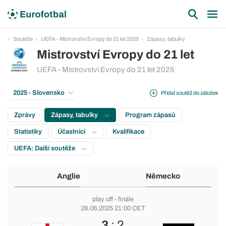
Soutěže
UEFA - Mistrovství Evropy do 21 let 2025
Zápasy, tabulky
Mistrovství Evropy do 21 let
UEFA - Mistrovství Evropy do 21 let 2025
2025 - Slovensko
Přidat soutěž do záložek
Zprávy
Zápasy, tabulky
Program zápasů
Statistiky
Účastníci
Kvalifikace
UEFA: Další soutěže
Anglie
Německo
play off
- finále
28.06.2025 21:00 CET
3
: 2