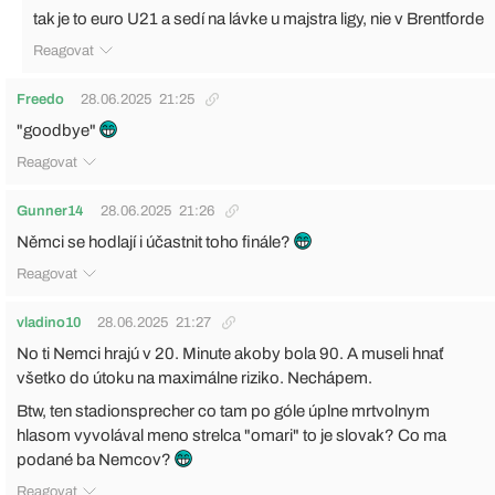
tak je to euro U21 a sedí na lávke u majstra ligy, nie v Brentforde
Reagovat
Freedo
28.06.2025
21:25
"goodbye"
Reagovat
Gunner14
28.06.2025
21:26
Němci se hodlají i účastnit toho finále?
Reagovat
vladino10
28.06.2025
21:27
No ti Nemci hrajú v 20. Minute akoby bola 90. A museli hnať
všetko do útoku na maximálne riziko. Nechápem.
Btw, ten stadionsprecher co tam po góle úplne mrtvolnym
hlasom vyvolával meno strelca "omari" to je slovak? Co ma
podané ba Nemcov?
Reagovat