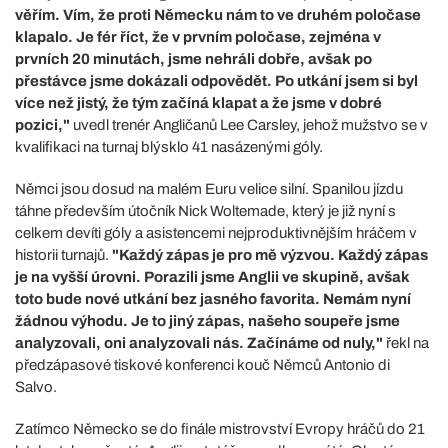
věřím. Vím, že proti Německu nám to ve druhém poločase
klapalo. Je fér říct, že v prvním poločase, zejména v
prvních 20 minutách, jsme nehráli dobře, avšak po
přestávce jsme dokázali odpovědět. Po utkání jsem si byl
více než jistý, že tým začíná klapat a že jsme v dobré
pozici,"
uvedl trenér Angličanů Lee Carsley, jehož mužstvo se v
kvalifikaci na turnaj blýsklo 41 nasázenými góly.
Němci jsou dosud na malém Euru velice silní. Spanilou jízdu
táhne především útočník Nick Woltemade, který je již nyní s
celkem devíti góly a asistencemi nejproduktivnějším hráčem v
historii turnajů.
"Každý zápas je pro mě výzvou. Každý zápas
je na vyšší úrovni. Porazili jsme Anglii ve skupině, avšak
toto bude nové utkání bez jasného favorita. Nemám nyní
žádnou výhodu. Je to jiný zápas, našeho soupeře jsme
analyzovali, oni analyzovali nás. Začínáme od nuly,"
řekl na
předzápasové tiskové konferenci kouč Němců Antonio di
Salvo.
Zatímco Německo se do finále mistrovství Evropy hráčů do 21