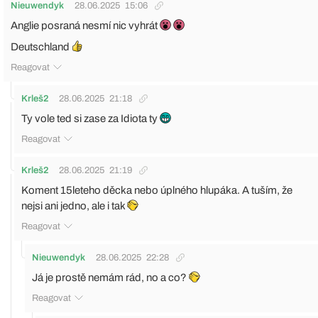
Nieuwendyk
28.06.2025
15:06
Anglie posraná nesmí nic vyhrát
Deutschland
Reagovat
Krleš2
28.06.2025
21:18
Ty vole ted si zase za Idiota ty
Reagovat
Krleš2
28.06.2025
21:19
Koment 15leteho děcka nebo úplného hlupáka. A tuším, že
nejsi ani jedno, ale i tak
Reagovat
Nieuwendyk
28.06.2025
22:28
Já je prostě nemám rád, no a co?
Reagovat