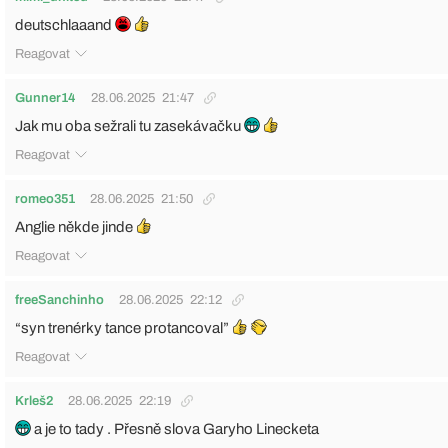
deutschlaaand
Reagovat
Gunner14
28.06.2025
21:47
Jak mu oba sežrali tu zasekávačku
Reagovat
romeo351
28.06.2025
21:50
Anglie někde jinde
Reagovat
freeSanchinho
28.06.2025
22:12
“syn trenérky tance protancoval”
Reagovat
Krleš2
28.06.2025
22:19
a je to tady . Přesně slova Garyho Linecketa