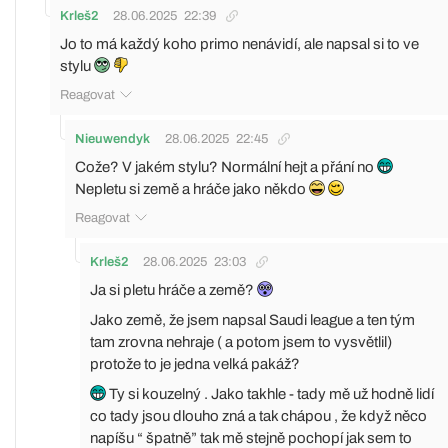
Krleš2
28.06.2025
22:39
Jo to má každý koho primo nenávidí, ale napsal si to ve
stylu
Reagovat
Nieuwendyk
28.06.2025
22:45
Cože? V jakém stylu? Normální hejt a přání no
Nepletu si země a hráče jako někdo
Reagovat
Krleš2
28.06.2025
23:03
Ja si pletu hráče a země?
Jako země, že jsem napsal Saudi league a ten tým
tam zrovna nehraje ( a potom jsem to vysvětlil)
protože to je jedna velká pakáž?
Ty si kouzelný . Jako takhle - tady mě už hodně lidí
co tady jsou dlouho zná a tak chápou , že když něco
napíšu “ špatně” tak mě stejně pochopí jak sem to