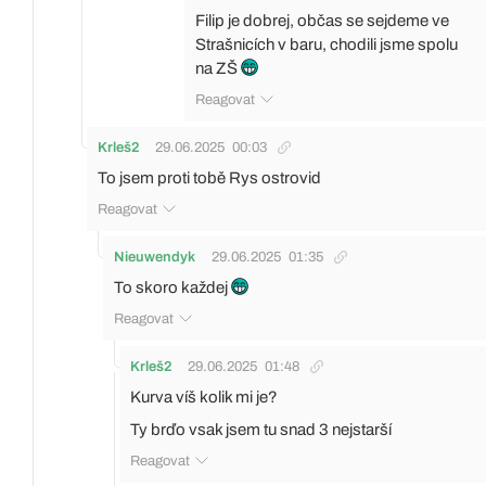
Filip je dobrej, občas se sejdeme ve
Strašnicích v baru, chodili jsme spolu
na ZŠ
Reagovat
Krleš2
29.06.2025
00:03
To jsem proti tobě Rys ostrovid
Reagovat
Nieuwendyk
29.06.2025
01:35
To skoro každej
Reagovat
Krleš2
29.06.2025
01:48
Kurva víš kolik mi je?
Ty brďo vsak jsem tu snad 3 nejstarší
Reagovat