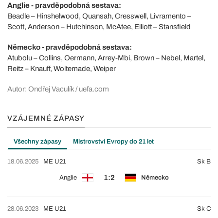
Anglie - pravděpodobná sestava:
Beadle – Hinshelwood, Quansah, Cresswell, Livramento –
Scott, Anderson – Hutchinson, McAtee, Elliott – Stansfield
Německo - pravděpodobná sestava:
Atubolu – Collins, Oermann, Arrey-Mbi, Brown – Nebel, Martel,
Reitz – Knauff, Woltemade, Weiper
Autor: Ondřej Vaculík / uefa.com
VZÁJEMNÉ ZÁPASY
Všechny zápasy
Mistrovství Evropy do 21 let
18.06.2025
ME U21
Sk B
1:2
Anglie
Německo
28.06.2023
ME U21
Sk C