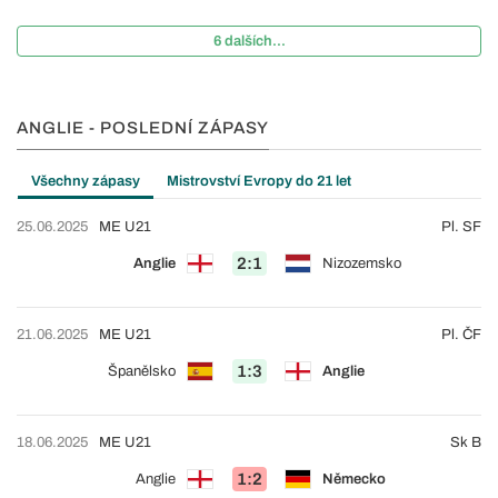
6 dalších...
ANGLIE - POSLEDNÍ ZÁPASY
Všechny zápasy
Mistrovství Evropy do 21 let
25.06.2025
ME U21
Pl. SF
2:1
Anglie
Nizozemsko
21.06.2025
ME U21
Pl. ČF
1:3
Španělsko
Anglie
18.06.2025
ME U21
Sk B
1:2
Anglie
Německo