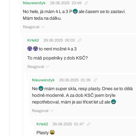
Nieuwendyk
28.06.2025
23:49
No hele, já mám 4 L a 3 P
ale časem se to zastaví.
Mám teda na dálku.
Reagovat
Krleš2
29.06.2025
00:03
to není možné 4 a 3
To máš popelníky z dob KSČ?
Reagovat
Nieuwendyk
29.06.2025
01:35
Ne
mám super skla, resp plasty. Dnes se to dělá
hodně moderně. A za dob KSČ jsem brýle
nepotřeboval, mám je asi třicet let už ale
Reagovat
Krleš2
29.06.2025
01:47
Plasty