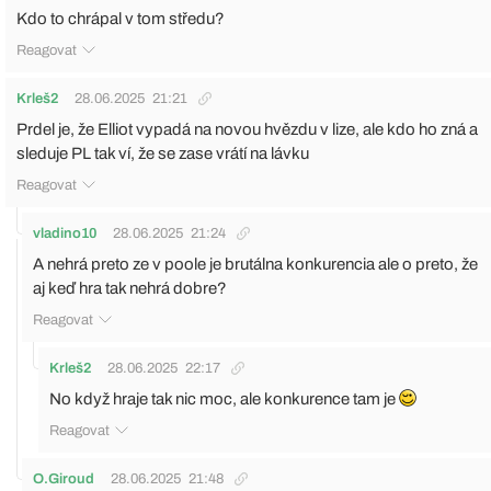
Kdo to chrápal v tom středu?
Reagovat
Krleš2
28.06.2025
21:21
Prdel je, že Elliot vypadá na novou hvězdu v lize, ale kdo ho zná a
sleduje PL tak ví, že se zase vrátí na lávku
Reagovat
vladino10
28.06.2025
21:24
A nehrá preto ze v poole je brutálna konkurencia ale o preto, že
aj keď hra tak nehrá dobre?
Reagovat
Krleš2
28.06.2025
22:17
No když hraje tak nic moc, ale konkurence tam je
Reagovat
O.Giroud
28.06.2025
21:48