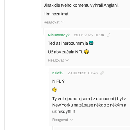
Jinak dle tvého komentu vyhráli Anglani.
Hm nezajímá.
Reagovat
Nieuwendyk
29.06.2025
01:34
Teď asi nerozumím já
Už aby začala NFL
Reagovat
Krleš2
29.06.2025
01:46
N FL ?
Ty vole jednou jsem ( z donucení ) byl v
New Yorku na zápase někdo z někým a
už nikdy!!!!!!
Reagovat