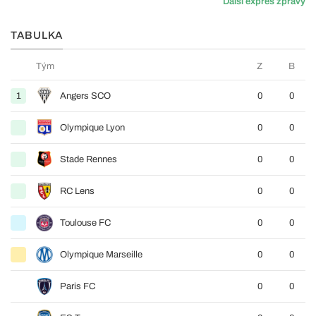
Další expres zprávy
TABULKA
Tým
Z
B
1
Angers SCO
0
0
Olympique Lyon
0
0
Stade Rennes
0
0
RC Lens
0
0
Toulouse FC
0
0
Olympique Marseille
0
0
Paris FC
0
0