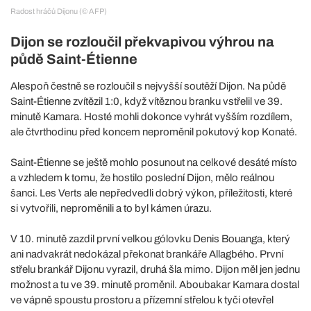
Radost hráčů Dijonu (© AFP)
Dijon se rozloučil překvapivou výhrou na
půdě Saint-Étienne
Alespoň čestně se rozloučil s nejvyšší soutěží Dijon. Na půdě
Saint-Étienne zvítězil 1:0, když vítěznou branku vstřelil ve 39.
minutě Kamara. Hosté mohli dokonce vyhrát vyšším rozdílem,
ale čtvrthodinu před koncem neproměnil pokutový kop Konaté.
Saint-Étienne se ještě mohlo posunout na celkové desáté místo
a vzhledem k tomu, že hostilo poslední Dijon, mělo reálnou
šanci. Les Verts ale nepředvedli dobrý výkon, příležitosti, které
si vytvořili, neproměnili a to byl kámen úrazu.
V 10. minutě zazdil první velkou gólovku Denis Bouanga, který
ani nadvakrát nedokázal překonat brankáře Allagbého. První
střelu brankář Dijonu vyrazil, druhá šla mimo. Dijon měl jen jednu
možnost a tu ve 39. minutě proměnil. Aboubakar Kamara dostal
ve vápně spoustu prostoru a přízemní střelou k tyči otevřel