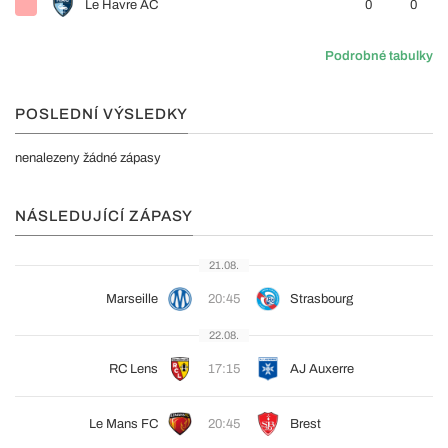
Le Havre AC
0
0
Podrobné tabulky
POSLEDNÍ VÝSLEDKY
nenalezeny žádné zápasy
NÁSLEDUJÍCÍ ZÁPASY
21.08.
Marseille
20:45
Strasbourg
22.08.
RC Lens
17:15
AJ Auxerre
Le Mans FC
20:45
Brest