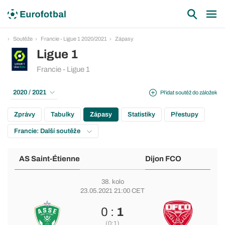
Soutěže
Francie - Ligue 1 2020/2021
Zápasy
Ligue 1
Francie - Ligue 1
2020 / 2021
Přidat soutěž do záložek
Zprávy
Tabulky
Zápasy
Statistiky
Přestupy
Francie: Další soutěže
AS Saint-Étienne
Dijon FCO
38. kolo
23.05.2021 21:00 CET
0 :
1
(0:1)