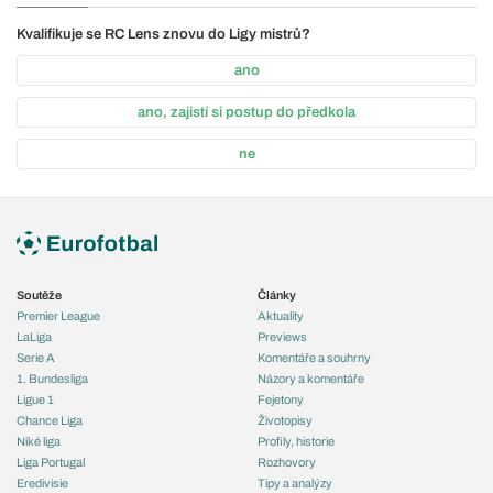
Kvalifikuje se RC Lens znovu do Ligy mistrů?
ano
ano, zajistí si postup do předkola
ne
Soutěže
Články
Premier League
Aktuality
LaLiga
Previews
Serie A
Komentáře a souhrny
1. Bundesliga
Názory a komentáře
Ligue 1
Fejetony
Chance Liga
Životopisy
Niké liga
Profily, historie
Liga Portugal
Rozhovory
Eredivisie
Tipy a analýzy