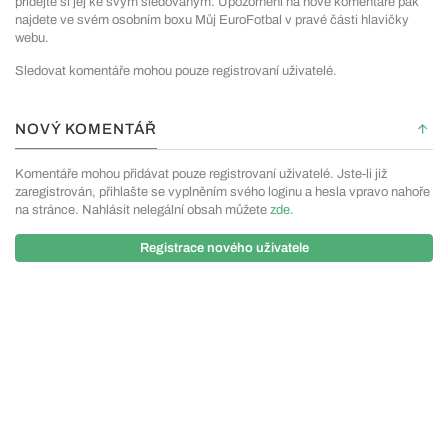
přidejte si jej ke svým sledovaným. Upozornění na nové komentáře pak
najdete ve svém osobním boxu Můj EuroFotbal v pravé části hlavičky
webu.
Sledovat komentáře mohou pouze registrovaní uživatelé.
NOVÝ KOMENTÁŘ
Komentáře mohou přidávat pouze registrovaní uživatelé. Jste-li již
zaregistrován, přihlašte se vyplněním svého loginu a hesla vpravo nahoře
na stránce. Nahlásit nelegální obsah můžete
zde
.
Registrace nového uživatele