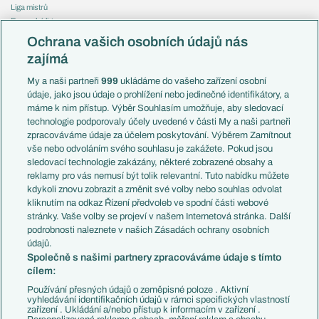
Liga mistrů
Evropská liga
Reprezentace
Konferenční liga
Česko
Ochrana vašich osobních údajů nás
Mistrovství světa
Slovensko
zajímá
Liga národů
Anglie
Francie
My a naši partneři
999
ukládáme do vašeho zařízení osobní
Témata
Itálie
údaje, jako jsou údaje o prohlížení nebo jedinečné identifikátory, a
Představení týmů MS
Německo
máme k nim přístup. Výběr Souhlasím umožňuje, aby sledovací
EuroSkauting
Španělsko
technologie podporovaly účely uvedené v části My a naši partneři
PL v kostce
Argentina
zpracováváme údaje za účelem poskytování. Výběrem Zamítnout
Evropské koeficienty
Brazílie
vše nebo odvoláním svého souhlasu je zakážete. Pokud jsou
Přestupy
sledovací technologie zakázány, některé zobrazené obsahy a
Přestupové spekulace
reklamy pro vás nemusí být tolik relevantní. Tuto nabídku můžete
Přestupy
Zranění
kdykoli znovu zobrazit a změnit své volby nebo souhlas odvolat
Zápasy
kliknutím na odkaz Řízení předvoleb ve spodní části webové
Livescore
stránky. Vaše volby se projeví v našem Internetová stránka. Další
Kluby
Tipovací soutěž
podrobnosti naleznete v našich Zásadách ochrany osobních
Arsenal FC
Fotbal TV
údajů.
Chelsea FC
Společně s našimi partnery zpracováváme údaje s tímto
Manchester United
cílem:
AC Milán
Juventus FC
Používání přesných údajů o zeměpisné poloze . Aktivní
Bayern Mnichov
vyhledávání identifikačních údajů v rámci specifických vlastností
zařízení . Ukládání a/nebo přístup k informacím v zařízení .
FC Barcelona