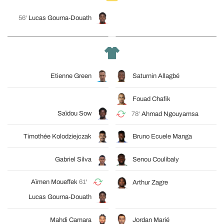
56'
Lucas Gourna-Douath
Etienne Green
Saturnin Allagbé
Fouad Chafik
Saïdou Sow
78'
Ahmad Ngouyamsa
Timothée Kolodziejczak
Bruno Ecuele Manga
Gabriel Silva
Senou Coulibaly
Aïmen Moueffek
61'
Arthur Zagre
Lucas Gourna-Douath
Mahdi Camara
Jordan Marié