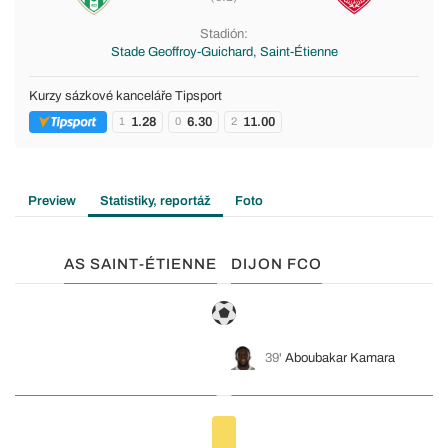
Stadión:
Stade Geoffroy-Guichard, Saint-Étienne
Kurzy sázkové kanceláře Tipsport
1.28
6.30
11.00
1
0
2
Preview
Statistiky, reportáž
Foto
AS SAINT-ÉTIENNE
DIJON FCO
39'
Aboubakar Kamara