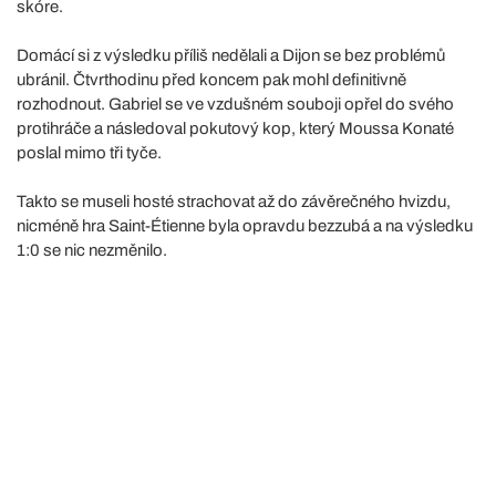
skóre.
Domácí si z výsledku příliš nedělali a Dijon se bez problémů
ubránil. Čtvrthodinu před koncem pak mohl definitivně
rozhodnout. Gabriel se ve vzdušném souboji opřel do svého
protihráče a následoval pokutový kop, který Moussa Konaté
poslal mimo tři tyče.
Takto se museli hosté strachovat až do závěrečného hvizdu,
nicméně hra Saint-Étienne byla opravdu bezzubá a na výsledku
1:0 se nic nezměnilo.