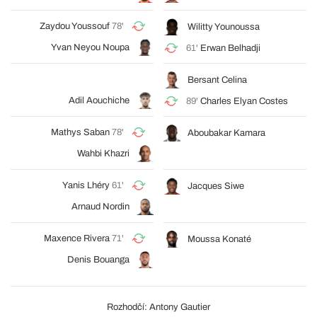
Zaydou Youssouf
78'
Wilitty Younoussa
Yvan Neyou Noupa
61'
Erwan Belhadji
Bersant Celina
Adil Aouchiche
89'
Charles Elyan Costes
Mathys Saban
78'
Aboubakar Kamara
Wahbi Khazri
Yanis Lhéry
61'
Jacques Siwe
Arnaud Nordin
Maxence Rivera
71'
Moussa Konaté
Denis Bouanga
Rozhodčí: Antony Gautier