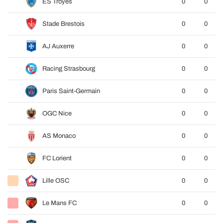
ES Troyes
0
0
Stade Brestois
0
0
AJ Auxerre
0
0
Racing Strasbourg
0
0
Paris Saint-Germain
0
0
OGC Nice
0
0
AS Monaco
0
0
FC Lorient
0
0
Lille OSC
0
0
Le Mans FC
0
0