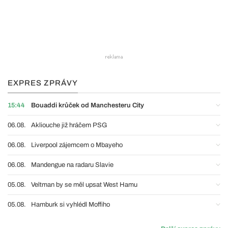
EXPRES ZPRÁVY
15:44
Bouaddi krůček od Manchesteru City
06.08.
Akliouche již hráčem PSG
06.08.
Liverpool zájemcem o Mbayeho
06.08.
Mandengue na radaru Slavie
05.08.
Veltman by se měl upsat West Hamu
05.08.
Hamburk si vyhlédl Moffiho