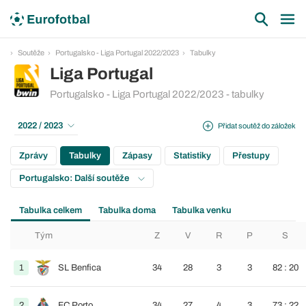
Soutěže
Portugalsko - Liga Portugal 2022/2023
Tabulky
Liga Portugal
Portugalsko - Liga Portugal 2022/2023 - tabulky
2022 / 2023
Přidat soutěž do záložek
Zprávy
Tabulky
Zápasy
Statistiky
Přestupy
Portugalsko: Další soutěže
Tabulka celkem
Tabulka doma
Tabulka venku
Tým
Z
V
R
P
S
1
SL Benfica
34
28
3
3
82 : 20
2
FC Porto
34
27
4
3
73 : 22