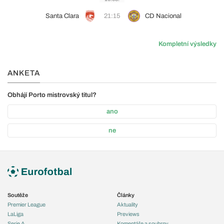
Santa Clara
21:15
CD Nacional
Kompletní výsledky
ANKETA
Obhájí Porto mistrovský titul?
ano
ne
Soutěže
Články
Premier League
Aktuality
LaLiga
Previews
Serie A
Komentáře a souhrny