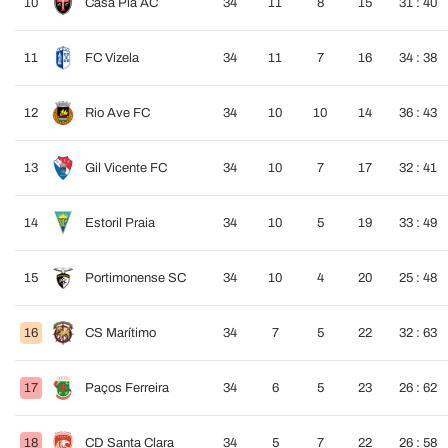
10
Casa Pia AC
34
11
8
15
31 : 40
11
FC Vizela
34
11
7
16
34 : 38
12
Rio Ave FC
34
10
10
14
36 : 43
13
Gil Vicente FC
34
10
7
17
32 : 41
14
Estoril Praia
34
10
5
19
33 : 49
15
Portimonense SC
34
10
4
20
25 : 48
16
CS Marítimo
34
7
5
22
32 : 63
17
Paços Ferreira
34
6
5
23
26 : 62
18
CD Santa Clara
34
5
7
22
26 : 58