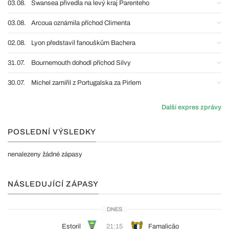
03.08.
Swansea přivedla na levý kraj Parenteho
03.08.
Arcoua oznámila příchod Climenta
02.08.
Lyon představil fanouškům Bachera
31.07.
Bournemouth dohodl příchod Silvy
30.07.
Michel zamířil z Portugalska za Pirlem
Další expres zprávy
POSLEDNÍ VÝSLEDKY
nenalezeny žádné zápasy
NÁSLEDUJÍCÍ ZÁPASY
DNES
Estoril
21:15
Famalicão