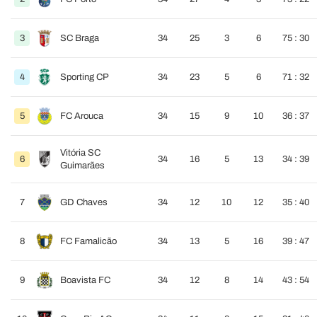
3
SC Braga
34
25
3
6
75 : 30
4
Sporting CP
34
23
5
6
71 : 32
5
FC Arouca
34
15
9
10
36 : 37
Vitória SC
6
34
16
5
13
34 : 39
Guimarães
7
GD Chaves
34
12
10
12
35 : 40
8
FC Famalicão
34
13
5
16
39 : 47
9
Boavista FC
34
12
8
14
43 : 54