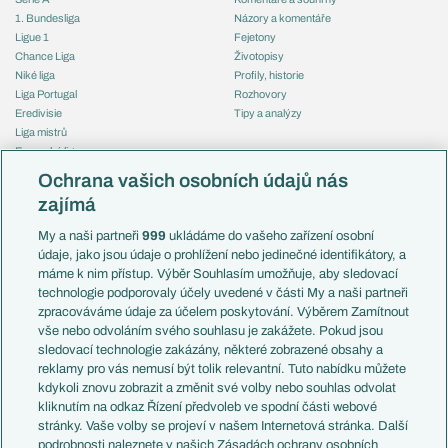
1. Bundesliga
Názory a komentáře
Ligue 1
Fejetony
Chance Liga
Životopisy
Niké liga
Profily, historie
Liga Portugal
Rozhovory
Eredivisie
Tipy a analýzy
Liga mistrů
Evropská liga
Reprezentace
Konferenční liga
Česko
Ochrana vašich osobních údajů nás
Mistrovství světa
Slovensko
zajímá
Liga národů
Anglie
Francie
My a naši partneři
999
ukládáme do vašeho zařízení osobní
Témata
Itálie
údaje, jako jsou údaje o prohlížení nebo jedinečné identifikátory, a
Představení týmů MS
Německo
máme k nim přístup. Výběr Souhlasím umožňuje, aby sledovací
EuroSkauting
Španělsko
technologie podporovaly účely uvedené v části My a naši partneři
PL v kostce
Argentina
zpracováváme údaje za účelem poskytování. Výběrem Zamítnout
Evropské koeficienty
Brazílie
vše nebo odvoláním svého souhlasu je zakážete. Pokud jsou
Přestupy
sledovací technologie zakázány, některé zobrazené obsahy a
Přestupové spekulace
reklamy pro vás nemusí být tolik relevantní. Tuto nabídku můžete
Přestupy
Zranění
kdykoli znovu zobrazit a změnit své volby nebo souhlas odvolat
Zápasy
kliknutím na odkaz Řízení předvoleb ve spodní části webové
Livescore
stránky. Vaše volby se projeví v našem Internetová stránka. Další
Kluby
Tipovací soutěž
podrobnosti naleznete v našich Zásadách ochrany osobních
Arsenal FC