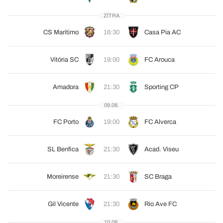
ZÍTRA
CS Marítimo
16:30
Casa Pia AC
Vitória SC
19:00
FC Arouca
Amadora
21:30
Sporting CP
09.08.
FC Porto
19:00
FC Alverca
SL Benfica
21:30
Acad. Viseu
Moreirense
21:30
SC Braga
Gil Vicente
21:30
Rio Ave FC
10.08.