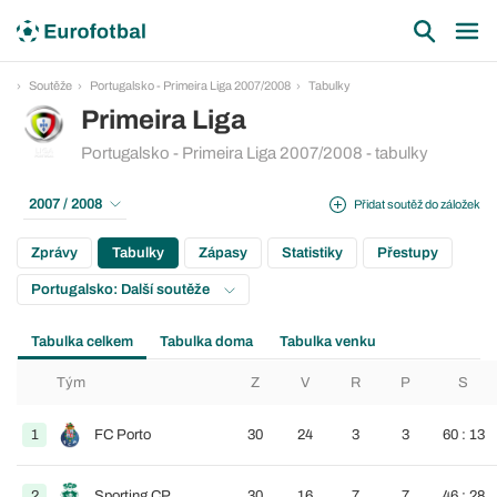
Soutěže
Portugalsko - Primeira Liga 2007/2008
Tabulky
Primeira Liga
Portugalsko - Primeira Liga 2007/2008 - tabulky
2007 / 2008
Přidat soutěž do záložek
Zprávy
Tabulky
Zápasy
Statistiky
Přestupy
Portugalsko: Další soutěže
Tabulka celkem
Tabulka doma
Tabulka venku
Tým
Z
V
R
P
S
1
FC Porto
30
24
3
3
60 : 13
2
Sporting CP
30
16
7
7
46 : 28