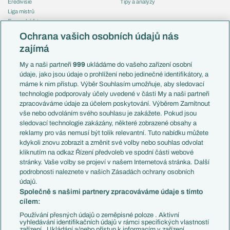
Eredivisie
Tipy a analýzy
Liga mistrů
Evropská liga
Reprezentace
Konferenční liga
Česko
Ochrana vašich osobních údajů nás
Mistrovství světa
Slovensko
zajímá
Liga národů
Anglie
Francie
My a naši partneři
999
ukládáme do vašeho zařízení osobní
Témata
Itálie
údaje, jako jsou údaje o prohlížení nebo jedinečné identifikátory, a
Představení týmů MS
Německo
máme k nim přístup. Výběr Souhlasím umožňuje, aby sledovací
EuroSkauting
Španělsko
technologie podporovaly účely uvedené v části My a naši partneři
PL v kostce
Argentina
zpracováváme údaje za účelem poskytování. Výběrem Zamítnout
Evropské koeficienty
Brazílie
vše nebo odvoláním svého souhlasu je zakážete. Pokud jsou
Přestupy
sledovací technologie zakázány, některé zobrazené obsahy a
Přestupové spekulace
reklamy pro vás nemusí být tolik relevantní. Tuto nabídku můžete
Přestupy
Zranění
kdykoli znovu zobrazit a změnit své volby nebo souhlas odvolat
Zápasy
kliknutím na odkaz Řízení předvoleb ve spodní části webové
Livescore
stránky. Vaše volby se projeví v našem Internetová stránka. Další
Kluby
Tipovací soutěž
podrobnosti naleznete v našich Zásadách ochrany osobních
Arsenal FC
Fotbal TV
údajů.
Chelsea FC
Společně s našimi partnery zpracováváme údaje s tímto
Manchester United
cílem:
AC Milán
Juventus FC
Používání přesných údajů o zeměpisné poloze . Aktivní
Bayern Mnichov
vyhledávání identifikačních údajů v rámci specifických vlastností
zařízení . Ukládání a/nebo přístup k informacím v zařízení .