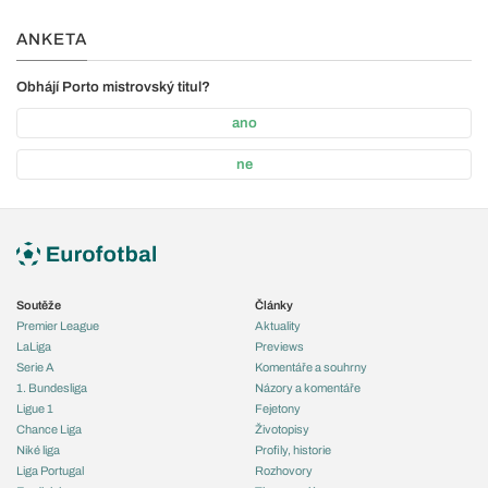
ANKETA
Obhájí Porto mistrovský titul?
ano
ne
Soutěže
Články
Premier League
Aktuality
LaLiga
Previews
Serie A
Komentáře a souhrny
1. Bundesliga
Názory a komentáře
Ligue 1
Fejetony
Chance Liga
Životopisy
Niké liga
Profily, historie
Liga Portugal
Rozhovory