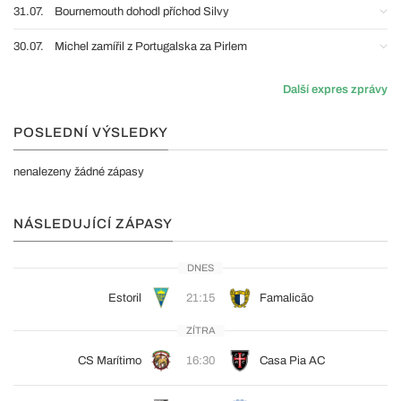
31.07.
Bournemouth dohodl příchod Silvy
30.07.
Michel zamířil z Portugalska za Pirlem
Další expres zprávy
POSLEDNÍ VÝSLEDKY
nenalezeny žádné zápasy
NÁSLEDUJÍCÍ ZÁPASY
DNES
Estoril
21:15
Famalicão
ZÍTRA
CS Marítimo
16:30
Casa Pia AC