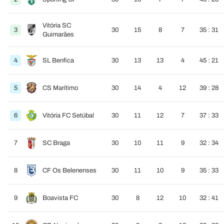
Vitória SC
3
30
15
8
7
35 : 31
Guimarães
4
SL Benfica
30
13
13
4
45 : 21
5
CS Marítimo
30
14
4
12
39 : 28
6
Vitória FC Setúbal
30
11
12
7
37 : 33
7
SC Braga
30
10
11
9
32 : 34
8
CF Os Belenenses
30
11
10
9
35 : 33
9
Boavista FC
30
8
12
10
32 : 41