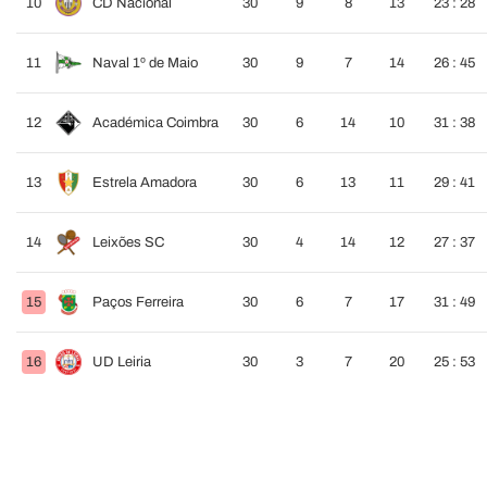
10
CD Nacional
30
9
8
13
23 : 28
11
Naval 1º de Maio
30
9
7
14
26 : 45
12
Académica Coimbra
30
6
14
10
31 : 38
13
Estrela Amadora
30
6
13
11
29 : 41
14
Leixões SC
30
4
14
12
27 : 37
15
Paços Ferreira
30
6
7
17
31 : 49
16
UD Leiria
30
3
7
20
25 : 53