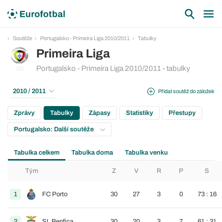
Soutěže
Portugalsko - Primeira Liga 2010/2011
Tabulky
Primeira Liga
Portugalsko - Primeira Liga 2010/2011 - tabulky
2010 / 2011
Přidat soutěž do záložek
Zprávy
Tabulky
Zápasy
Statistiky
Přestupy
Portugalsko: Další soutěže
Tabulka celkem
Tabulka doma
Tabulka venku
Tým
Z
V
R
P
S
1
FC Porto
30
27
3
0
73 : 16
2
SL Benfica
30
20
3
7
61 : 31