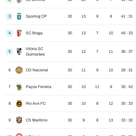
3
Sporting CP
30
13
9
8
41 : 31
4
SC Braga
30
13
7
10
45 : 33
Vitória SC
5
30
12
7
11
36 : 37
Guimarães
6
CD Nacional
30
11
9
10
28 : 31
7
Paços Ferreira
30
10
11
9
35 : 42
8
Rio Ave FC
30
10
8
12
35 : 33
9
CS Marítimo
30
9
8
13
33 : 32