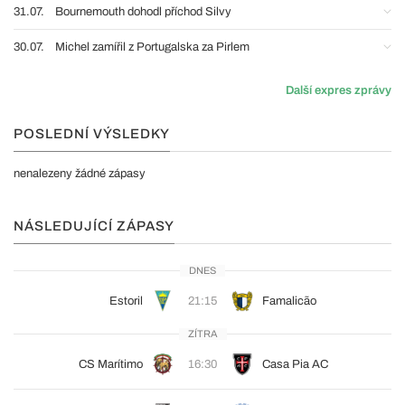
31.07.
Bournemouth dohodl příchod Silvy
30.07.
Michel zamířil z Portugalska za Pirlem
Další expres zprávy
POSLEDNÍ VÝSLEDKY
nenalezeny žádné zápasy
NÁSLEDUJÍCÍ ZÁPASY
DNES
Estoril
21:15
Famalicão
ZÍTRA
CS Marítimo
16:30
Casa Pia AC