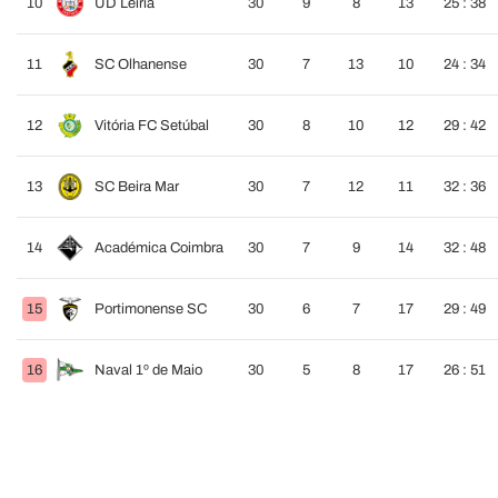
10
UD Leiria
30
9
8
13
25 : 38
11
SC Olhanense
30
7
13
10
24 : 34
12
Vitória FC Setúbal
30
8
10
12
29 : 42
13
SC Beira Mar
30
7
12
11
32 : 36
14
Académica Coimbra
30
7
9
14
32 : 48
15
Portimonense SC
30
6
7
17
29 : 49
16
Naval 1º de Maio
30
5
8
17
26 : 51