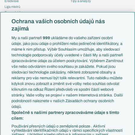
Eredivisie
Tipy a analýzy
Liga mistrů
Evropská liga
Reprezentace
Konferenční liga
Česko
Ochrana vašich osobních údajů nás
Mistrovství světa
Slovensko
zajímá
Liga národů
Anglie
Francie
My a naši partneři
999
ukládáme do vašeho zařízení osobní
Témata
Itálie
údaje, jako jsou údaje o prohlížení nebo jedinečné identifikátory, a
Představení týmů MS
Německo
máme k nim přístup. Výběr Souhlasím umožňuje, aby sledovací
EuroSkauting
Španělsko
technologie podporovaly účely uvedené v části My a naši partneři
PL v kostce
Argentina
zpracováváme údaje za účelem poskytování. Výběrem Zamítnout
Evropské koeficienty
Brazílie
vše nebo odvoláním svého souhlasu je zakážete. Pokud jsou
Přestupy
sledovací technologie zakázány, některé zobrazené obsahy a
Přestupové spekulace
reklamy pro vás nemusí být tolik relevantní. Tuto nabídku můžete
Přestupy
Zranění
kdykoli znovu zobrazit a změnit své volby nebo souhlas odvolat
Zápasy
kliknutím na odkaz Řízení předvoleb ve spodní části webové
Livescore
stránky. Vaše volby se projeví v našem Internetová stránka. Další
Kluby
Tipovací soutěž
podrobnosti naleznete v našich Zásadách ochrany osobních
Arsenal FC
Fotbal TV
údajů.
Chelsea FC
Společně s našimi partnery zpracováváme údaje s tímto
Manchester United
cílem:
AC Milán
Juventus FC
Používání přesných údajů o zeměpisné poloze . Aktivní
Bayern Mnichov
vyhledávání identifikačních údajů v rámci specifických vlastností
zařízení . Ukládání a/nebo přístup k informacím v zařízení .