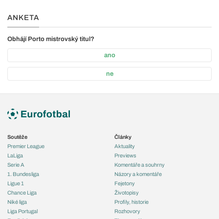
ANKETA
Obhájí Porto mistrovský titul?
ano
ne
Soutěže
Články
Premier League
Aktuality
LaLiga
Previews
Serie A
Komentáře a souhrny
1. Bundesliga
Názory a komentáře
Ligue 1
Fejetony
Chance Liga
Životopisy
Niké liga
Profily, historie
Liga Portugal
Rozhovory