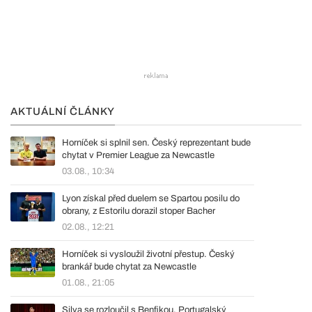
AKTUÁLNÍ ČLÁNKY
Horníček si splnil sen. Český reprezentant bude
chytat v Premier League za Newcastle
03.08., 10:34
Lyon získal před duelem se Spartou posilu do
obrany, z Estorilu dorazil stoper Bacher
02.08., 12:21
Horníček si vysloužil životní přestup. Český
brankář bude chytat za Newcastle
01.08., 21:05
Silva se rozloučil s Benfikou. Portugalský