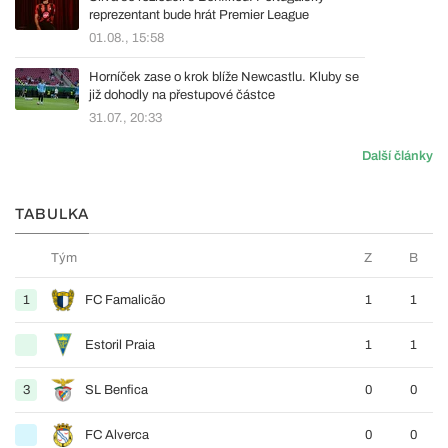
reprezentant bude hrát Premier League
01.08., 15:58
Horníček zase o krok blíže Newcastlu. Kluby se
již dohodly na přestupové částce
31.07., 20:33
Další články
TABULKA
Tým
Z
B
1
FC Famalicão
1
1
Estoril Praia
1
1
3
SL Benfica
0
0
FC Alverca
0
0