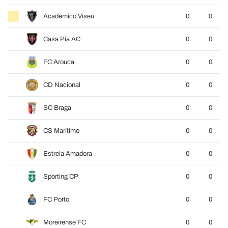
Académico Viseu
0
0
Casa Pia AC
0
0
FC Arouca
0
0
CD Nacional
0
0
SC Braga
0
0
CS Marítimo
0
0
Estrela Amadora
0
0
Sporting CP
0
0
FC Porto
0
0
Moreirense FC
0
0