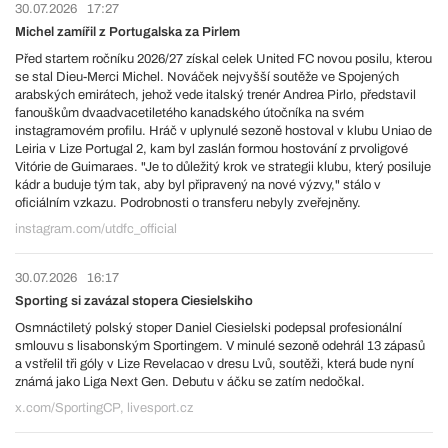
30.07.2026
17:27
Michel zamířil z Portugalska za Pirlem
Před startem ročníku 2026/27 získal celek United FC novou posilu, kterou
se stal Dieu-Merci Michel. Nováček nejvyšší soutěže ve Spojených
arabských emirátech, jehož vede italský trenér Andrea Pirlo, představil
fanouškům dvaadvacetiletého kanadského útočníka na svém
instagramovém profilu. Hráč v uplynulé sezoně hostoval v klubu Uniao de
Leiria v Lize Portugal 2, kam byl zaslán formou hostování z prvoligové
Vitórie de Guimaraes. "Je to důležitý krok ve strategii klubu, který posiluje
kádr a buduje tým tak, aby byl připravený na nové výzvy," stálo v
oficiálním vzkazu. Podrobnosti o transferu nebyly zveřejněny.
instagram.com/utdfc_official
30.07.2026
16:17
Sporting si zavázal stopera Ciesielskiho
Osmnáctiletý polský stoper Daniel Ciesielski podepsal profesionální
smlouvu s lisabonským Sportingem. V minulé sezoně odehrál 13 zápasů
a vstřelil tři góly v Lize Revelacao v dresu Lvů, soutěži, která bude nyní
známá jako Liga Next Gen. Debutu v áčku se zatím nedočkal.
x.com/SportingCP, livesport.cz