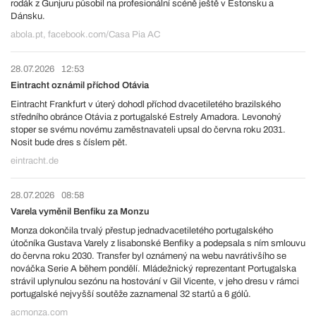
rodák z Gunjuru působil na profesionální scéně ještě v Estonsku a
Dánsku.
abola.pt, facebook.com/Casa Pia AC
28.07.2026
12:53
Eintracht oznámil příchod Otávia
Eintracht Frankfurt v úterý dohodl příchod dvacetiletého brazilského
středního obránce Otávia z portugalské Estrely Amadora. Levonohý
stoper se svému novému zaměstnavateli upsal do června roku 2031.
Nosit bude dres s číslem pět.
eintracht.de
28.07.2026
08:58
Varela vyměnil Benfiku za Monzu
Monza dokončila trvalý přestup jednadvacetiletého portugalského
útočníka Gustava Varely z lisabonské Benfiky a podepsala s ním smlouvu
do června roku 2030. Transfer byl oznámený na webu navrátivšího se
nováčka Serie A během pondělí. Mládežnický reprezentant Portugalska
strávil uplynulou sezónu na hostování v Gil Vicente, v jeho dresu v rámci
portugalské nejvyšší soutěže zaznamenal 32 startů a 6 gólů.
acmonza.com