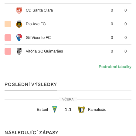
CD Santa Clara
0
0
Rio Ave FC
0
0
Gil Vicente FC
0
0
Vitória SC Guimarães
0
0
Podrobné tabulky
POSLEDNÍ VÝSLEDKY
VČERA
1:1
Estoril
Famalicão
NÁSLEDUJÍCÍ ZÁPASY