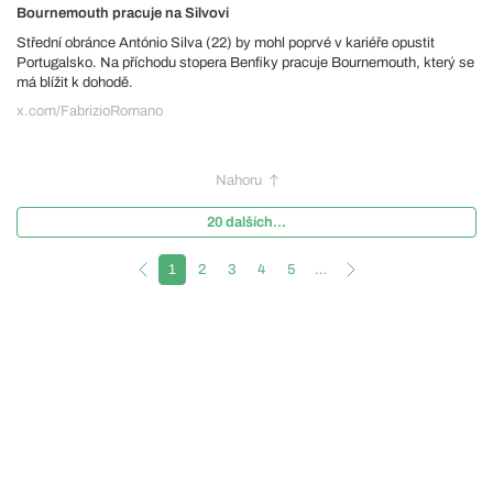
Bournemouth pracuje na Silvovi
Střední obránce António Silva (22) by mohl poprvé v kariéře opustit
Portugalsko. Na příchodu stopera Benfiky pracuje Bournemouth, který se
má blížit k dohodě.
x.com/FabrizioRomano
Nahoru
20 dalších...
1
2
3
4
5
…