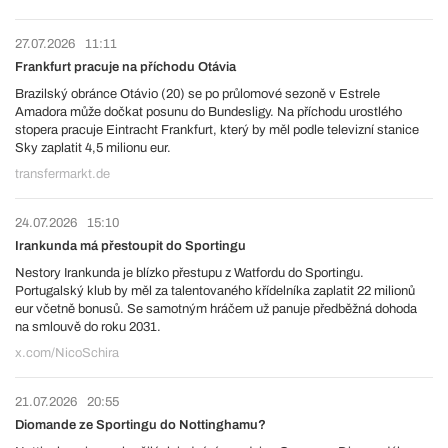
27.07.2026
11:11
Frankfurt pracuje na příchodu Otávia
Brazilský obránce Otávio (20) se po průlomové sezoně v Estrele
Amadora může dočkat posunu do Bundesligy. Na příchodu urostlého
stopera pracuje Eintracht Frankfurt, který by měl podle televizní stanice
Sky zaplatit 4,5 milionu eur.
transfermarkt.de
24.07.2026
15:10
Irankunda má přestoupit do Sportingu
Nestory Irankunda je blízko přestupu z Watfordu do Sportingu.
Portugalský klub by měl za talentovaného křídelníka zaplatit 22 milionů
eur včetně bonusů. Se samotným hráčem už panuje předběžná dohoda
na smlouvě do roku 2031.
x.com/NicoSchira
21.07.2026
20:55
Diomande ze Sportingu do Nottinghamu?