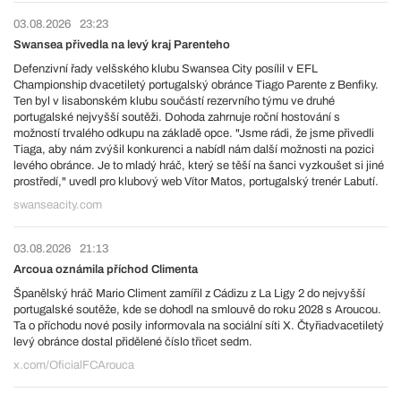
03.08.2026
23:23
Swansea přivedla na levý kraj Parenteho
Defenzivní řady velšského klubu Swansea City posílil v EFL
Championship dvacetiletý portugalský obránce Tiago Parente z Benfiky.
Ten byl v lisabonském klubu součástí rezervního týmu ve druhé
portugalské nejvyšší soutěži. Dohoda zahrnuje roční hostování s
možností trvalého odkupu na základě opce. "Jsme rádi, že jsme přivedli
Tiaga, aby nám zvýšil konkurenci a nabídl nám další možnosti na pozici
levého obránce. Je to mladý hráč, který se těší na šanci vyzkoušet si jiné
prostředí," uvedl pro klubový web Vítor Matos, portugalský trenér Labutí.
swanseacity.com
03.08.2026
21:13
Arcoua oznámila příchod Climenta
Španělský hráč Mario Climent zamířil z Cádizu z La Ligy 2 do nejvyšší
portugalské soutěže, kde se dohodl na smlouvě do roku 2028 s Aroucou.
Ta o příchodu nové posily informovala na sociální síti X. Čtyřiadvacetiletý
levý obránce dostal přidělené číslo třicet sedm.
x.com/OficialFCArouca