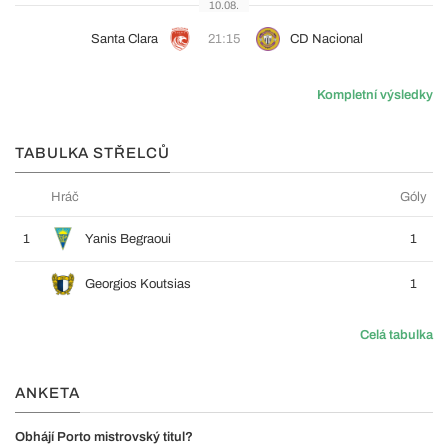
10.08.
Santa Clara
21:15
CD Nacional
Kompletní výsledky
TABULKA STŘELCŮ
Hráč
Góly
1
Yanis Begraoui
1
Georgios Koutsias
1
Celá tabulka
ANKETA
Obhájí Porto mistrovský titul?