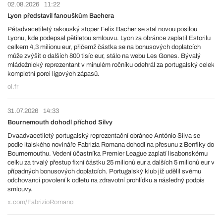
02.08.2026
11:22
Lyon představil fanouškům Bachera
Pětadvacetiletý rakouský stoper Felix Bacher se stal novou posilou
Lyonu, kde podepsal pětiletou smlouvu. Lyon za obránce zaplatil Estorilu
celkem 4,3 milionu eur, přičemž částka se na bonusových doplatcích
může zvýšit o dalších 800 tisíc eur, stálo na webu Les Gones. Bývalý
mládežnický reprezentant v minulém ročníku odehrál za portugalský celek
kompletní porci ligových zápasů.
ol.fr
31.07.2026
14:33
Bournemouth dohodl příchod Silvy
Dvaadvacetiletý portugalský reprezentační obránce António Silva se
podle italského novináře Fabrizia Romana dohodl na přesunu z Benfiky do
Bournemouthu. Vedení účastníka Premier League zaplatí lisabonskému
celku za trvalý přestup fixní částku 25 milionů eur a dalších 5 milionů eur v
případných bonusových doplatcích. Portugalský klub již udělil svému
odchovanci povolení k odletu na zdravotní prohlídku a následný podpis
smlouvy.
x.com/FabrizioRomano