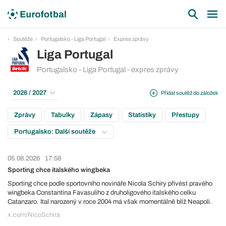
Soutěže
Portugalsko - Liga Portugal
Expres zprávy
Liga Portugal
Portugalsko - Liga Portugal - expres zprávy
2026 / 2027
Přidat soutěž do záložek
Zprávy
Tabulky
Zápasy
Statistiky
Přestupy
Portugalsko: Další soutěže
05.08.2026
17:58
Sporting chce italského wingbeka
Sporting chce podle sportovního novináře Nicola Schiry přivést pravého
wingbeka Constantina Favasuliho z druholigového italského celku
Catanzaro. Ital narozený v roce 2004 má však momentálně blíž Neapoli.
x.com/NicoSchira