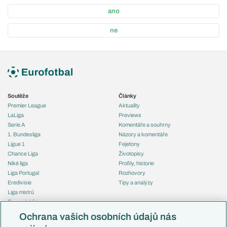
ano
ne
Soutěže
Články
Premier League
Aktuality
LaLiga
Previews
Serie A
Komentáře a souhrny
1. Bundesliga
Názory a komentáře
Ligue 1
Fejetony
Chance Liga
Životopisy
Niké liga
Profily, historie
Liga Portugal
Rozhovory
Eredivisie
Tipy a analýzy
Liga mistrů
Evropská liga
Reprezentace
Konferenční liga
Česko
Ochrana vašich osobních údajů nás
Mistrovství světa
Slovensko