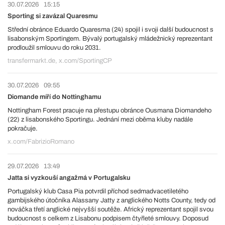
30.07.2026
15:15
Sporting si zavázal Quaresmu
Střední obránce Eduardo Quaresma (24) spojil i svoji další budoucnost s
lisabonským Sportingem. Bývalý portugalský mládežnický reprezentant
prodloužil smlouvu do roku 2031.
transfermarkt.de, x.com/SportingCP
30.07.2026
09:55
Diomande míří do Nottinghamu
Nottingham Forest pracuje na přestupu obránce Ousmana Diomandeho
(22) z lisabonského Sportingu. Jednání mezi oběma kluby nadále
pokračuje.
x.com/FabrizioRomano
29.07.2026
13:49
Jatta si vyzkouší angažmá v Portugalsku
Portugalský klub Casa Pia potvrdil příchod sedmadvacetiletého
gambijského útočníka Alassany Jatty z anglického Notts County, tedy od
nováčka třetí anglické nejvyšší soutěže. Africký reprezentant spojil svou
budoucnost s celkem z Lisabonu podpisem čtyřleté smlouvy. Doposud