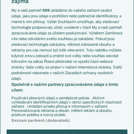
zajímá
Liga národů
Anglie
Francie
My a naši partneři
999
ukládáme do vašeho zařízení osobní
Témata
Itálie
údaje, jako jsou údaje o prohlížení nebo jedinečné identifikátory, a
Představení týmů MS
Německo
máme k nim přístup. Výběr Souhlasím umožňuje, aby sledovací
EuroSkauting
Španělsko
technologie podporovaly účely uvedené v části My a naši partneři
PL v kostce
Argentina
zpracováváme údaje za účelem poskytování. Výběrem Zamítnout
Evropské koeficienty
Brazílie
vše nebo odvoláním svého souhlasu je zakážete. Pokud jsou
Přestupy
sledovací technologie zakázány, některé zobrazené obsahy a
Přestupové spekulace
reklamy pro vás nemusí být tolik relevantní. Tuto nabídku můžete
Přestupy
Zranění
kdykoli znovu zobrazit a změnit své volby nebo souhlas odvolat
Zápasy
kliknutím na odkaz Řízení předvoleb ve spodní části webové
Livescore
stránky. Vaše volby se projeví v našem Internetová stránka. Další
Kluby
Tipovací soutěž
podrobnosti naleznete v našich Zásadách ochrany osobních
Arsenal FC
Fotbal TV
údajů.
Chelsea FC
Společně s našimi partnery zpracováváme údaje s tímto
Manchester United
cílem:
AC Milán
Juventus FC
Používání přesných údajů o zeměpisné poloze . Aktivní
Bayern Mnichov
vyhledávání identifikačních údajů v rámci specifických vlastností
zařízení . Ukládání a/nebo přístup k informacím v zařízení .
FC Barcelona
Personalizovaná reklama a obsah, měření reklam a obsahu,
Real Madrid
průzkum publika a rozvoj služeb .
Seznam partnerů (dodavatelů)