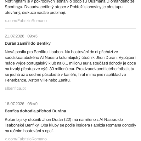
Nottingham je v pokročilých jednání o podpisu Ousmana Diomandého ze
Sportingu. Dvaadvacetiletý stoper z Pobřeží slonoviny je přestupu
otevřený, diskuze nadále probíhají.
x.com/FabrizioRomano
21.07.2026
09:45
Durán zamířil do Benfiky
Nová posila pro Benfiku Lisabon. Na hostování do ní přichází ze
saúdskoarabského Al Nassru kolumbijský útočník Jhon Durán. Vypůjčení
hráče vyjde portugalský klub na 6,1 milionu eur a součástí dohody je opce
na trvalý přestup ve výši 30 milionů eur. Pro dvaadvacetiletého fotbalistu
se jedná už o sedmé působiště v kariéře, hrál mimo jiné například ve
Fenerbahce, Aston Ville nebo Zenitu.
slbenfica.pt
18.07.2026
08:40
Benfica dohodla příchod Durána
Kolumbijský útočník Jhon Durán (22) má namířeno z Al Nassru do
lisabonské Benfiky. Oba kluby se podle insidera Fabrizia Romana dohodly
na ročním hostování s opcí.
x.com/FabrizioRomano