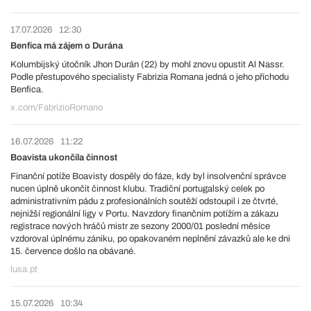
17.07.2026
12:30
Benfica má zájem o Durána
Kolumbijský útočník Jhon Durán (22) by mohl znovu opustit Al Nassr.
Podle přestupového specialisty Fabrizia Romana jedná o jeho příchodu
Benfica.
x.com/FabrizioRomano
16.07.2026
11:22
Boavista ukončila činnost
Finanční potíže Boavisty dospěly do fáze, kdy byl insolvenční správce
nucen úplně ukončit činnost klubu. Tradiční portugalský celek po
administrativním pádu z profesionálních soutěží odstoupil i ze čtvrté,
nejnižší regionální ligy v Portu. Navzdory finančním potížím a zákazu
registrace nových hráčů mistr ze sezony 2000/01 poslední měsíce
vzdoroval úplnému zániku, po opakovaném neplnění závazků ale ke dni
15. července došlo na obávané.
lusa.pt
15.07.2026
10:34