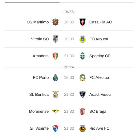
DNES
CS Marítimo
16:30
Casa Pia AC
Vitória SC
19:00
FC Arouca
Amadora
21:30
Sporting CP
ZÍTRA
FC Porto
19:00
FC Alverca
SL Benfica
21:30
Acad. Viseu
Moreirense
21:30
SC Braga
Gil Vicente
21:30
Rio Ave FC