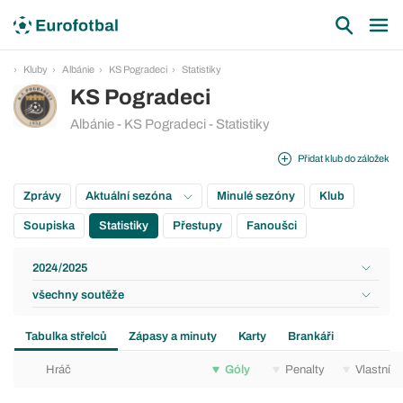
Kluby
Albánie
KS Pogradeci
Statistiky
KS Pogradeci
Albánie - KS Pogradeci - Statistiky
Přidat klub do záložek
Zprávy
Aktuální sezóna
Minulé sezóny
Klub
Soupiska
Statistiky
Přestupy
Fanoušci
2024/2025
všechny soutěže
Tabulka střelců
Zápasy a minuty
Karty
Brankáři
Hráč
Góly
Penalty
Vlastní