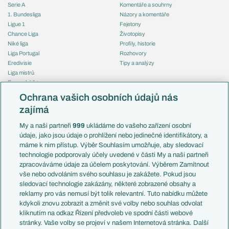
Serie A
Komentáře a souhrny
1. Bundesliga
Názory a komentáře
Ligue 1
Fejetony
Chance Liga
Životopisy
Niké liga
Profily, historie
Liga Portugal
Rozhovory
Eredivisie
Tipy a analýzy
Liga mistrů
Evropská liga
Reprezentace
Konferenční liga
Česko
Ochrana vašich osobních údajů nás
Mistrovství světa
Slovensko
zajímá
Liga národů
Anglie
Francie
My a naši partneři
999
ukládáme do vašeho zařízení osobní
Témata
Itálie
údaje, jako jsou údaje o prohlížení nebo jedinečné identifikátory, a
Představení týmů MS
Německo
máme k nim přístup. Výběr Souhlasím umožňuje, aby sledovací
EuroSkauting
Španělsko
technologie podporovaly účely uvedené v části My a naši partneři
PL v kostce
Argentina
zpracováváme údaje za účelem poskytování. Výběrem Zamítnout
Evropské koeficienty
Brazílie
vše nebo odvoláním svého souhlasu je zakážete. Pokud jsou
Přestupy
sledovací technologie zakázány, některé zobrazené obsahy a
Přestupové spekulace
reklamy pro vás nemusí být tolik relevantní. Tuto nabídku můžete
Přestupy
Zranění
kdykoli znovu zobrazit a změnit své volby nebo souhlas odvolat
Zápasy
kliknutím na odkaz Řízení předvoleb ve spodní části webové
Livescore
stránky. Vaše volby se projeví v našem Internetová stránka. Další
Kluby