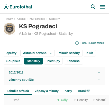
Kluby
Albánie
KS Pogradeci
Statistiky
KS Pogradeci
Albánie - KS Pogradeci - Statistiky
Přidat klub do záložek
Zprávy
Aktuální sezóna
Minulé sezóny
Klub
Soupiska
Statistiky
Přestupy
Fanoušci
2012/2013
všechny soutěže
Tabulka střelců
Zápasy a minuty
Karty
Brankáři
Hráč
Góly
Penalty
Vlastní