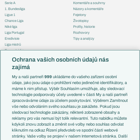
Serie A
Komentáře a souhrny
1. Bundesliga
Názory a komentáře
Ligue 1
Fejetony
Chance Liga
Životopisy
Niké liga
Profily, historie
Liga Portugal
Rozhovory
Eredivisie
Tipy a analýzy
Liga mistrů
Evropská liga
Reprezentace
Konferenční liga
Česko
Ochrana vašich osobních údajů nás
Mistrovství světa
Slovensko
zajímá
Liga národů
Anglie
Francie
My a naši partneři
999
ukládáme do vašeho zařízení osobní
Témata
Itálie
údaje, jako jsou údaje o prohlížení nebo jedinečné identifikátory, a
Představení týmů MS
Německo
máme k nim přístup. Výběr Souhlasím umožňuje, aby sledovací
EuroSkauting
Španělsko
technologie podporovaly účely uvedené v části My a naši partneři
PL v kostce
Argentina
zpracováváme údaje za účelem poskytování. Výběrem Zamítnout
Evropské koeficienty
Brazílie
vše nebo odvoláním svého souhlasu je zakážete. Pokud jsou
Přestupy
sledovací technologie zakázány, některé zobrazené obsahy a
Přestupové spekulace
reklamy pro vás nemusí být tolik relevantní. Tuto nabídku můžete
Přestupy
Zranění
kdykoli znovu zobrazit a změnit své volby nebo souhlas odvolat
Zápasy
kliknutím na odkaz Řízení předvoleb ve spodní části webové
Livescore
stránky. Vaše volby se projeví v našem Internetová stránka. Další
Kluby