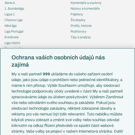
Serie A
Komentáře a souhrny
1. Bundesliga
Názory a komentáře
Ligue 1
Fejetony
Chance Liga
Životopisy
Niké liga
Profily, historie
Liga Portugal
Rozhovory
Eredivisie
Tipy a analýzy
Liga mistrů
Evropská liga
Reprezentace
Konferenční liga
Česko
Ochrana vašich osobních údajů nás
Mistrovství světa
Slovensko
zajímá
Liga národů
Anglie
Francie
My a naši partneři
999
ukládáme do vašeho zařízení osobní
Témata
Itálie
údaje, jako jsou údaje o prohlížení nebo jedinečné identifikátory, a
Představení týmů MS
Německo
máme k nim přístup. Výběr Souhlasím umožňuje, aby sledovací
EuroSkauting
Španělsko
technologie podporovaly účely uvedené v části My a naši partneři
PL v kostce
Argentina
zpracováváme údaje za účelem poskytování. Výběrem Zamítnout
Evropské koeficienty
Brazílie
vše nebo odvoláním svého souhlasu je zakážete. Pokud jsou
Přestupy
sledovací technologie zakázány, některé zobrazené obsahy a
Přestupové spekulace
reklamy pro vás nemusí být tolik relevantní. Tuto nabídku můžete
Přestupy
Zranění
kdykoli znovu zobrazit a změnit své volby nebo souhlas odvolat
Zápasy
kliknutím na odkaz Řízení předvoleb ve spodní části webové
Livescore
stránky. Vaše volby se projeví v našem Internetová stránka. Další
Kluby