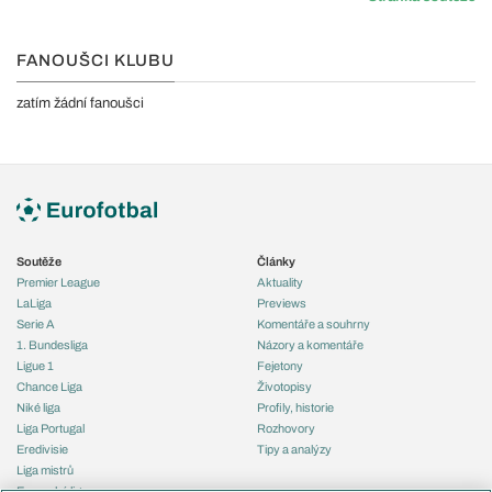
FANOUŠCI KLUBU
zatím žádní fanoušci
Soutěže
Články
Premier League
Aktuality
LaLiga
Previews
Serie A
Komentáře a souhrny
1. Bundesliga
Názory a komentáře
Ligue 1
Fejetony
Chance Liga
Životopisy
Niké liga
Profily, historie
Liga Portugal
Rozhovory
Eredivisie
Tipy a analýzy
Liga mistrů
Evropská liga