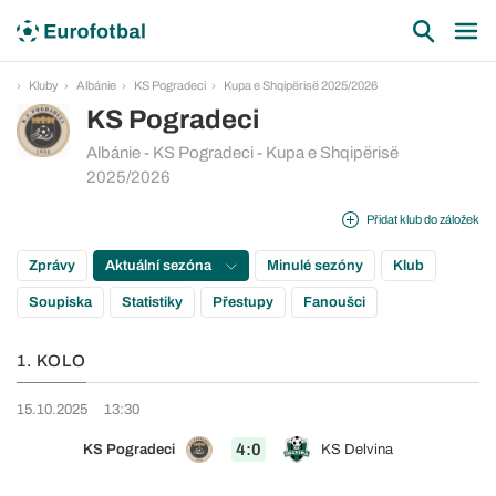
Kluby
Albánie
KS Pogradeci
Kupa e Shqipërisë 2025/2026
KS Pogradeci
Albánie - KS Pogradeci - Kupa e Shqipërisë
2025/2026
Přidat klub do záložek
Zprávy
Aktuální sezóna
Minulé sezóny
Klub
Soupiska
Statistiky
Přestupy
Fanoušci
1. KOLO
15.10.2025
13:30
4:0
KS Pogradeci
KS Delvina