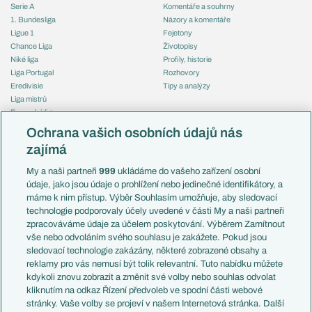
Serie A
Komentáře a souhrny
1. Bundesliga
Názory a komentáře
Ligue 1
Fejetony
Chance Liga
Životopisy
Niké liga
Profily, historie
Liga Portugal
Rozhovory
Eredivisie
Tipy a analýzy
Liga mistrů
Evropská liga
Reprezentace
Konferenční liga
Česko
Ochrana vašich osobních údajů nás
Mistrovství světa
Slovensko
zajímá
Liga národů
Anglie
Francie
My a naši partneři
999
ukládáme do vašeho zařízení osobní
Témata
Itálie
údaje, jako jsou údaje o prohlížení nebo jedinečné identifikátory, a
Představení týmů MS
Německo
máme k nim přístup. Výběr Souhlasím umožňuje, aby sledovací
EuroSkauting
Španělsko
technologie podporovaly účely uvedené v části My a naši partneři
PL v kostce
Argentina
zpracováváme údaje za účelem poskytování. Výběrem Zamítnout
Evropské koeficienty
Brazílie
vše nebo odvoláním svého souhlasu je zakážete. Pokud jsou
Přestupy
sledovací technologie zakázány, některé zobrazené obsahy a
Přestupové spekulace
reklamy pro vás nemusí být tolik relevantní. Tuto nabídku můžete
Přestupy
Zranění
kdykoli znovu zobrazit a změnit své volby nebo souhlas odvolat
Zápasy
kliknutím na odkaz Řízení předvoleb ve spodní části webové
Livescore
stránky. Vaše volby se projeví v našem Internetová stránka. Další
Kluby