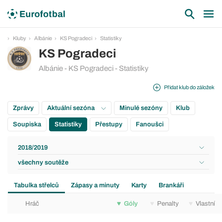
Kluby
Albánie
KS Pogradeci
Statistiky
KS Pogradeci
Albánie - KS Pogradeci - Statistiky
Přidat klub do záložek
Zprávy
Aktuální sezóna
Minulé sezóny
Klub
Soupiska
Statistiky
Přestupy
Fanoušci
2018/2019
všechny soutěže
Tabulka střelců
Zápasy a minuty
Karty
Brankáři
Hráč
Góly
Penalty
Vlastní