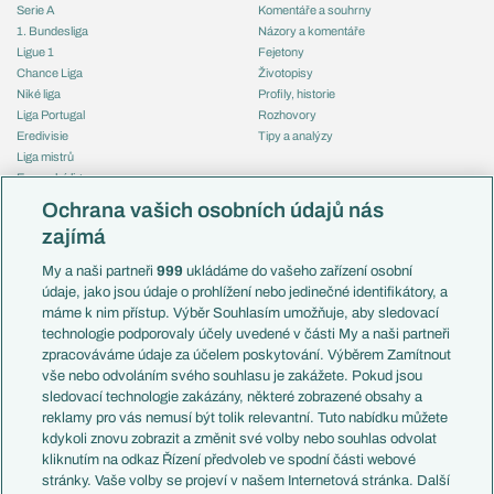
Serie A
Komentáře a souhrny
1. Bundesliga
Názory a komentáře
Ligue 1
Fejetony
Chance Liga
Životopisy
Niké liga
Profily, historie
Liga Portugal
Rozhovory
Eredivisie
Tipy a analýzy
Liga mistrů
Evropská liga
Reprezentace
Konferenční liga
Česko
Ochrana vašich osobních údajů nás
Mistrovství světa
Slovensko
zajímá
Liga národů
Anglie
Francie
My a naši partneři
999
ukládáme do vašeho zařízení osobní
Témata
Itálie
údaje, jako jsou údaje o prohlížení nebo jedinečné identifikátory, a
Představení týmů MS
Německo
máme k nim přístup. Výběr Souhlasím umožňuje, aby sledovací
EuroSkauting
Španělsko
technologie podporovaly účely uvedené v části My a naši partneři
PL v kostce
Argentina
zpracováváme údaje za účelem poskytování. Výběrem Zamítnout
Evropské koeficienty
Brazílie
vše nebo odvoláním svého souhlasu je zakážete. Pokud jsou
Přestupy
sledovací technologie zakázány, některé zobrazené obsahy a
Přestupové spekulace
reklamy pro vás nemusí být tolik relevantní. Tuto nabídku můžete
Přestupy
Zranění
kdykoli znovu zobrazit a změnit své volby nebo souhlas odvolat
Zápasy
kliknutím na odkaz Řízení předvoleb ve spodní části webové
Livescore
stránky. Vaše volby se projeví v našem Internetová stránka. Další
Kluby