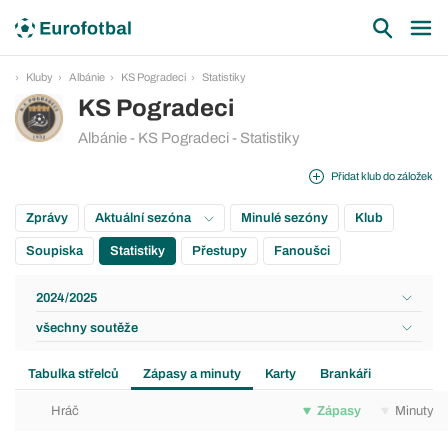
Kluby
Albánie
KS Pogradeci
Statistiky
KS Pogradeci
Albánie - KS Pogradeci - Statistiky
Přidat klub do záložek
Zprávy
Aktuální sezóna
Minulé sezóny
Klub
Soupiska
Statistiky
Přestupy
Fanoušci
2024/2025
všechny soutěže
Tabulka střelců
Zápasy a minuty
Karty
Brankáři
Hráč
Zápasy
Minuty