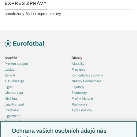
EXPRES ZPRÁVY
nenalezeny žádné expres zprávy
Soutěže
Články
Premier League
Aktuality
LaLiga
Previews
Serie A
Komentáře a souhrny
1. Bundesliga
Názory a komentáře
Ligue 1
Fejetony
Chance Liga
Životopisy
Niké liga
Profily, historie
Liga Portugal
Rozhovory
Eredivisie
Tipy a analýzy
Liga mistrů
Evropská liga
Reprezentace
Konferenční liga
Česko
Ochrana vašich osobních údajů nás
Mistrovství světa
Slovensko