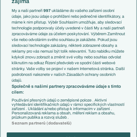
zajímá
Liga národů
Anglie
Francie
My a naši partneři
997
ukládáme do vašeho zařízení osobní
Témata
Itálie
údaje, jako jsou údaje o prohlížení nebo jedinečné identifikátory, a
Představení týmů MS
Německo
máme k nim přístup. Výběr Souhlasím umožňuje, aby sledovací
EuroSkauting
Španělsko
technologie podporovaly účely uvedené v části My a naši partneři
PL v kostce
Argentina
zpracováváme údaje za účelem poskytování. Výběrem Zamítnout
Evropské koeficienty
Brazílie
vše nebo odvoláním svého souhlasu je zakážete. Pokud jsou
Přestupy
sledovací technologie zakázány, některé zobrazené obsahy a
Přestupové spekulace
reklamy pro vás nemusí být tolik relevantní. Tuto nabídku můžete
Přestupy
Zranění
kdykoli znovu zobrazit a změnit své volby nebo souhlas odvolat
Zápasy
kliknutím na odkaz Řízení předvoleb ve spodní části webové
Livescore
stránky. Vaše volby se projeví v našem Internetová stránka. Další
Kluby
Tipovací soutěž
podrobnosti naleznete v našich Zásadách ochrany osobních
Arsenal FC
Fotbal TV
údajů.
Chelsea FC
Společně s našimi partnery zpracováváme údaje s tímto
Manchester United
cílem:
AC Milán
Juventus FC
Používání přesných údajů o zeměpisné poloze . Aktivní
Bayern Mnichov
vyhledávání identifikačních údajů v rámci specifických vlastností
zařízení . Ukládání a/nebo přístup k informacím v zařízení .
FC Barcelona
Personalizovaná reklama a obsah, měření reklam a obsahu,
Real Madrid
průzkum publika a rozvoj služeb .
Seznam partnerů (dodavatelů)