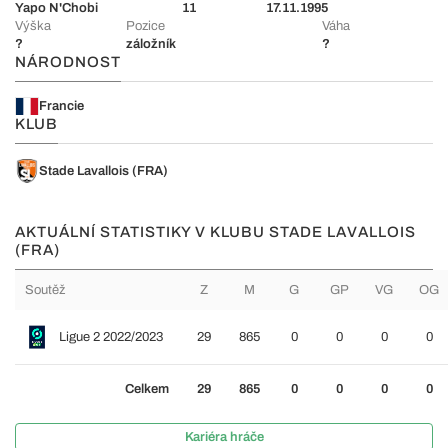
Yapo N'Chobi
11
17.11.1995
Výška
Pozice
Váha
?
záložník
?
NÁRODNOST
Francie
KLUB
Stade Lavallois (FRA)
AKTUÁLNÍ STATISTIKY V KLUBU STADE LAVALLOIS
(FRA)
Soutěž
Z
M
G
GP
VG
OG
Ligue 2 2022/2023
29
865
0
0
0
0
Celkem
29
865
0
0
0
0
Kariéra hráče