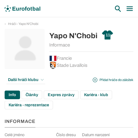
Hráči - Yapo N'Chobi
Yapo N'Chobi
11
Informace
Francie
Stade Lavallois
Další hráči klubu
Přidat hráče do záložek
Info
Články
Expres zprávy
Kariéra - klub
Kariéra - reprezentace
INFORMACE
Celé jméno
Číslo dresu
Datum narození