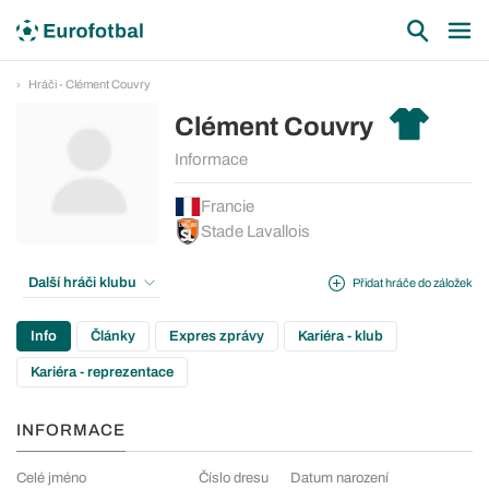
Hráči - Clément Couvry
Clément Couvry
Informace
Francie
Stade Lavallois
Další hráči klubu
Přidat hráče do záložek
Info
Články
Expres zprávy
Kariéra - klub
Kariéra - reprezentace
INFORMACE
Celé jméno
Číslo dresu
Datum narození