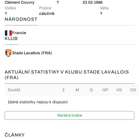
Clément Couvry
?
23.03.1996
Výška
Pozice
Váha
?
záložník
?
NÁRODNOST
Francie
KLUB
Stade Lavallois (FRA)
AKTUÁLNÍ STATISTIKY V KLUBU STADE LAVALLOIS
(FRA)
Soutěž
Z
M
G
GP
VG
OG
žádné statistiky nejsou k dispozici
Kariéra hráče
ČLÁNKY