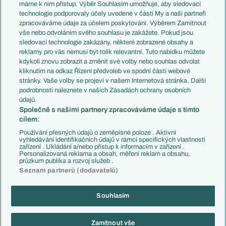
Představení týmů MS
Německo
máme k nim přístup. Výběr Souhlasím umožňuje, aby sledovací
EuroSkauting
Španělsko
technologie podporovaly účely uvedené v části My a naši partneři
PL v kostce
Argentina
zpracováváme údaje za účelem poskytování. Výběrem Zamítnout
Evropské koeficienty
Brazílie
vše nebo odvoláním svého souhlasu je zakážete. Pokud jsou
Přestupy
sledovací technologie zakázány, některé zobrazené obsahy a
Přestupové spekulace
reklamy pro vás nemusí být tolik relevantní. Tuto nabídku můžete
Přestupy
Zranění
kdykoli znovu zobrazit a změnit své volby nebo souhlas odvolat
Zápasy
kliknutím na odkaz Řízení předvoleb ve spodní části webové
Livescore
stránky. Vaše volby se projeví v našem Internetová stránka. Další
Kluby
Tipovací soutěž
podrobnosti naleznete v našich Zásadách ochrany osobních
Arsenal FC
Fotbal TV
údajů.
Chelsea FC
Společně s našimi partnery zpracováváme údaje s tímto
Manchester United
cílem:
AC Milán
Juventus FC
Používání přesných údajů o zeměpisné poloze . Aktivní
Bayern Mnichov
vyhledávání identifikačních údajů v rámci specifických vlastností
zařízení . Ukládání a/nebo přístup k informacím v zařízení .
FC Barcelona
Personalizovaná reklama a obsah, měření reklam a obsahu,
Real Madrid
průzkum publika a rozvoj služeb .
Seznam partnerů (dodavatelů)
Souhlasím
Copyright © 2001-2026 EuroFotbal.cz. Využíváme zpravodajství ČTK.
RSS
Podmínky užití
Informace o zpracování osobních údajů
Zamítnout vše