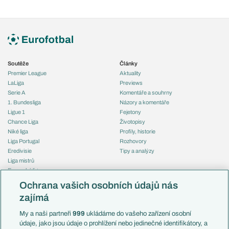
Soutěže
Články
Premier League
Aktuality
LaLiga
Previews
Serie A
Komentáře a souhrny
1. Bundesliga
Názory a komentáře
Ligue 1
Fejetony
Chance Liga
Životopisy
Niké liga
Profily, historie
Liga Portugal
Rozhovory
Eredivisie
Tipy a analýzy
Liga mistrů
Evropská liga
Reprezentace
Konferenční liga
Česko
Ochrana vašich osobních údajů nás
Mistrovství světa
Slovensko
zajímá
Liga národů
Anglie
Francie
My a naši partneři
999
ukládáme do vašeho zařízení osobní
Témata
Itálie
údaje, jako jsou údaje o prohlížení nebo jedinečné identifikátory, a