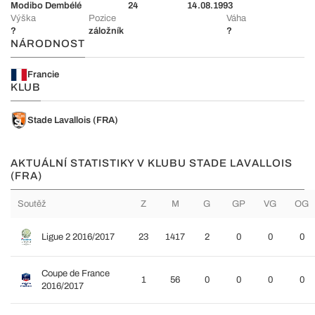
Modibo Dembélé
24
14.08.1993
Výška
Pozice
Váha
?
záložník
?
NÁRODNOST
Francie
KLUB
Stade Lavallois (FRA)
AKTUÁLNÍ STATISTIKY V KLUBU STADE LAVALLOIS
(FRA)
Soutěž
Z
M
G
GP
VG
OG
Ligue 2 2016/2017
23
1417
2
0
0
0
Coupe de France
1
56
0
0
0
0
2016/2017