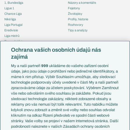
1. Bundesliga
Názory a komentáře
Ligue 1
Fejetony
Chance Liga
Životopisy
Niké liga
Profily, historie
Liga Portugal
Rozhovory
Eredivisie
Tipy a analýzy
Liga mistrů
Evropská liga
Reprezentace
Konferenční liga
Česko
Ochrana vašich osobních údajů nás
Mistrovství světa
Slovensko
zajímá
Liga národů
Anglie
Francie
My a naši partneři
999
ukládáme do vašeho zařízení osobní
Témata
Itálie
údaje, jako jsou údaje o prohlížení nebo jedinečné identifikátory, a
Představení týmů MS
Německo
máme k nim přístup. Výběr Souhlasím umožňuje, aby sledovací
EuroSkauting
Španělsko
technologie podporovaly účely uvedené v části My a naši partneři
PL v kostce
Argentina
zpracováváme údaje za účelem poskytování. Výběrem Zamítnout
Evropské koeficienty
Brazílie
vše nebo odvoláním svého souhlasu je zakážete. Pokud jsou
Přestupy
sledovací technologie zakázány, některé zobrazené obsahy a
Přestupové spekulace
reklamy pro vás nemusí být tolik relevantní. Tuto nabídku můžete
Přestupy
Zranění
kdykoli znovu zobrazit a změnit své volby nebo souhlas odvolat
Zápasy
kliknutím na odkaz Řízení předvoleb ve spodní části webové
Livescore
stránky. Vaše volby se projeví v našem Internetová stránka. Další
Kluby
Tipovací soutěž
podrobnosti naleznete v našich Zásadách ochrany osobních
Arsenal FC