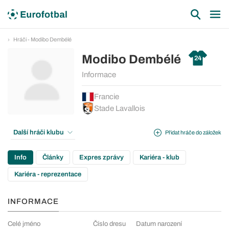
Hráči - Modibo Dembélé
Modibo Dembélé
24
Informace
Francie
Stade Lavallois
Další hráči klubu
Přidat hráče do záložek
Info
Články
Expres zprávy
Kariéra - klub
Kariéra - reprezentace
INFORMACE
Celé jméno
Číslo dresu
Datum narození