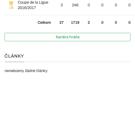
Coupe de la Ligue
3
246
0
0
0
0
2016/2017
Celkem
27
1719
2
0
0
0
Kariéra hráče
ČLÁNKY
nenalezeny žádné články