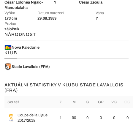
César Lolohéa Ngalo-
?
César Zeoula
Manuotalaha
Výška
Datum narození
Váha
173 cm
29.08.1989
?
Pozice
záložník
NÁRODNOST
Nová Kaledonie
KLUB
Stade Lavallois (FRA)
AKTUÁLNÍ STATISTIKY V KLUBU STADE LAVALLOIS
(FRA)
Soutěž
Z
M
G
GP
VG
OG
Coupe de la Ligue
1
90
0
0
0
0
2017/2018