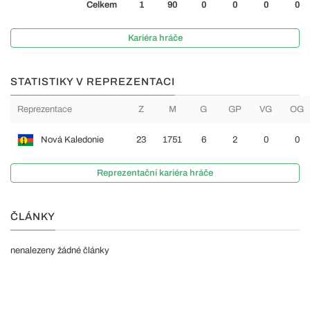
Celkem
1
90
0
0
0
0
Kariéra hráče
STATISTIKY V REPREZENTACI
Reprezentace
Z
M
G
GP
VG
OG
Nová Kaledonie
23
1751
6
2
0
0
Reprezentační kariéra hráče
ČLÁNKY
nenalezeny žádné články