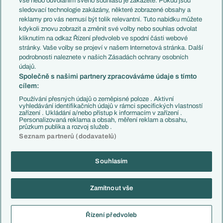
vše nebo odvoláním svého souhlasu je zakážete. Pokud jsou
Přestupy
sledovací technologie zakázány, některé zobrazené obsahy a
Přestupové spekulace
reklamy pro vás nemusí být tolik relevantní. Tuto nabídku můžete
Přestupy
Zranění
kdykoli znovu zobrazit a změnit své volby nebo souhlas odvolat
Zápasy
kliknutím na odkaz Řízení předvoleb ve spodní části webové
Livescore
stránky. Vaše volby se projeví v našem Internetová stránka. Další
Kluby
Tipovací soutěž
podrobnosti naleznete v našich Zásadách ochrany osobních
Arsenal FC
Fotbal TV
údajů.
Chelsea FC
Společně s našimi partnery zpracováváme údaje s tímto
Manchester United
cílem:
AC Milán
Juventus FC
Používání přesných údajů o zeměpisné poloze . Aktivní
Bayern Mnichov
vyhledávání identifikačních údajů v rámci specifických vlastností
zařízení . Ukládání a/nebo přístup k informacím v zařízení .
FC Barcelona
Personalizovaná reklama a obsah, měření reklam a obsahu,
Real Madrid
průzkum publika a rozvoj služeb .
Seznam partnerů (dodavatelů)
Souhlasím
Copyright © 2001-2026 EuroFotbal.cz. Využíváme zpravodajství ČTK.
RSS
Podmínky užití
Informace o zpracování osobních údajů
Zamítnout vše
GDPR a žurnalistika
Nastavení soukromí
Kontakt
Tiráž
Řízení předvoleb