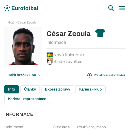
Hráči - César Zeoula
César Zeoula
Informace
Nová Kaledonie
Stade Lavallois
Další hráči klubu
Přidat hráče do záložek
Info
Články
Expres zprávy
Kariéra - klub
Kariéra - reprezentace
INFORMACE
Celé jméno
Číslo dresu
Používané jméno