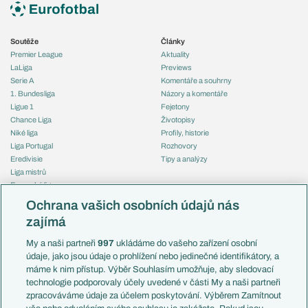
Soutěže
Články
Premier League
Aktuality
LaLiga
Previews
Serie A
Komentáře a souhrny
1. Bundesliga
Názory a komentáře
Ligue 1
Fejetony
Chance Liga
Životopisy
Niké liga
Profily, historie
Liga Portugal
Rozhovory
Eredivisie
Tipy a analýzy
Liga mistrů
Evropská liga
Reprezentace
Konferenční liga
Česko
Ochrana vašich osobních údajů nás
Mistrovství světa
Slovensko
zajímá
Liga národů
Anglie
Francie
My a naši partneři
997
ukládáme do vašeho zařízení osobní
Témata
Itálie
údaje, jako jsou údaje o prohlížení nebo jedinečné identifikátory, a
Představení týmů MS
Německo
máme k nim přístup. Výběr Souhlasím umožňuje, aby sledovací
EuroSkauting
Španělsko
technologie podporovaly účely uvedené v části My a naši partneři
PL v kostce
Argentina
zpracováváme údaje za účelem poskytování. Výběrem Zamítnout
Evropské koeficienty
Brazílie