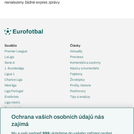
nenalezeny žádné expres zprávy
Soutěže
Články
Premier League
Aktuality
LaLiga
Previews
Serie A
Komentáře a souhrny
1. Bundesliga
Názory a komentáře
Ligue 1
Fejetony
Chance Liga
Životopisy
Niké liga
Profily, historie
Liga Portugal
Rozhovory
Eredivisie
Tipy a analýzy
Liga mistrů
Evropská liga
Reprezentace
Konferenční liga
Česko
Ochrana vašich osobních údajů nás
Mistrovství světa
Slovensko
zajímá
Liga národů
Anglie
Francie
My a naši partneři
999
ukládáme do vašeho zařízení osobní