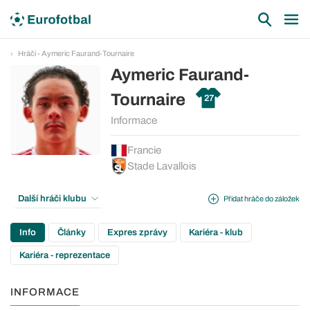
Hráči - Aymeric Faurand-Tournaire
Aymeric Faurand-
Tournaire
27
Informace
Francie
Stade Lavallois
Další hráči klubu
Přidat hráče do záložek
Info
Články
Expres zprávy
Kariéra - klub
Kariéra - reprezentace
INFORMACE