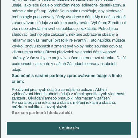
Témata
Itálie
údaje, jako jsou údaje o prohlížení nebo jedinečné identifikátory, a
Představení týmů MS
Německo
máme k nim přístup. Výběr Souhlasím umožňuje, aby sledovací
EuroSkauting
Španělsko
technologie podporovaly účely uvedené v části My a naši partneři
PL v kostce
Argentina
zpracováváme údaje za účelem poskytování. Výběrem Zamítnout
Evropské koeficienty
Brazílie
vše nebo odvoláním svého souhlasu je zakážete. Pokud jsou
Přestupy
sledovací technologie zakázány, některé zobrazené obsahy a
Přestupové spekulace
reklamy pro vás nemusí být tolik relevantní. Tuto nabídku můžete
Přestupy
Zranění
kdykoli znovu zobrazit a změnit své volby nebo souhlas odvolat
Zápasy
kliknutím na odkaz Řízení předvoleb ve spodní části webové
Livescore
stránky. Vaše volby se projeví v našem Internetová stránka. Další
Kluby
Tipovací soutěž
podrobnosti naleznete v našich Zásadách ochrany osobních
Arsenal FC
Fotbal TV
údajů.
Chelsea FC
Společně s našimi partnery zpracováváme údaje s tímto
Manchester United
cílem:
AC Milán
Juventus FC
Používání přesných údajů o zeměpisné poloze . Aktivní
Bayern Mnichov
vyhledávání identifikačních údajů v rámci specifických vlastností
zařízení . Ukládání a/nebo přístup k informacím v zařízení .
FC Barcelona
Personalizovaná reklama a obsah, měření reklam a obsahu,
Real Madrid
průzkum publika a rozvoj služeb .
Seznam partnerů (dodavatelů)
Souhlasím
Copyright © 2001-2026 EuroFotbal.cz. Využíváme zpravodajství ČTK.