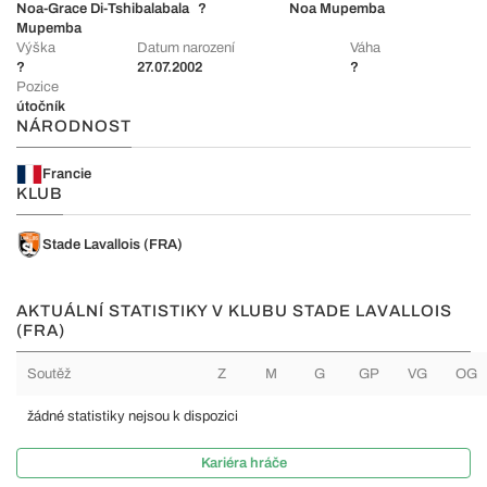
Noa-Grace Di-Tshibalabala
?
Noa Mupemba
Mupemba
Výška
Datum narození
Váha
?
27.07.2002
?
Pozice
útočník
NÁRODNOST
Francie
KLUB
Stade Lavallois (FRA)
AKTUÁLNÍ STATISTIKY V KLUBU STADE LAVALLOIS
(FRA)
Soutěž
Z
M
G
GP
VG
OG
žádné statistiky nejsou k dispozici
Kariéra hráče