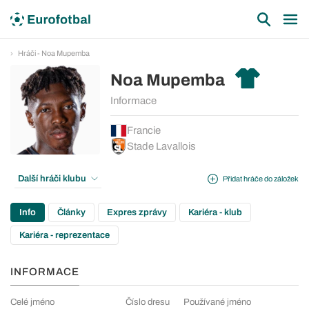
Hráči - Noa Mupemba
Noa Mupemba
Informace
Francie
Stade Lavallois
Další hráči klubu
Přidat hráče do záložek
Info
Články
Expres zprávy
Kariéra - klub
Kariéra - reprezentace
INFORMACE
Celé jméno
Číslo dresu
Používané jméno