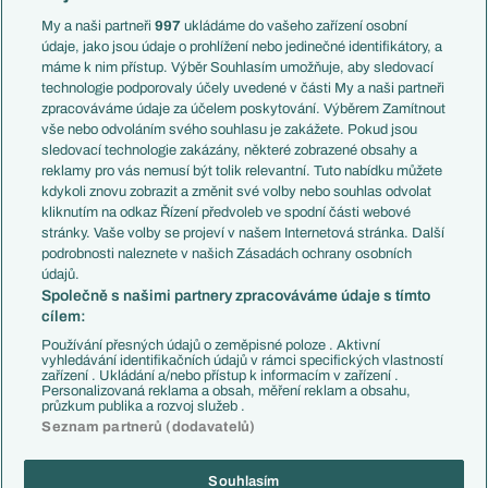
Anglie
Francie
My a naši partneři
997
ukládáme do vašeho zařízení osobní
Témata
Itálie
údaje, jako jsou údaje o prohlížení nebo jedinečné identifikátory, a
Představení týmů MS
Německo
máme k nim přístup. Výběr Souhlasím umožňuje, aby sledovací
EuroSkauting
Španělsko
technologie podporovaly účely uvedené v části My a naši partneři
PL v kostce
Argentina
zpracováváme údaje za účelem poskytování. Výběrem Zamítnout
Evropské koeficienty
Brazílie
vše nebo odvoláním svého souhlasu je zakážete. Pokud jsou
Přestupy
sledovací technologie zakázány, některé zobrazené obsahy a
Přestupové spekulace
reklamy pro vás nemusí být tolik relevantní. Tuto nabídku můžete
Přestupy
Zranění
kdykoli znovu zobrazit a změnit své volby nebo souhlas odvolat
Zápasy
kliknutím na odkaz Řízení předvoleb ve spodní části webové
Livescore
stránky. Vaše volby se projeví v našem Internetová stránka. Další
Kluby
Tipovací soutěž
podrobnosti naleznete v našich Zásadách ochrany osobních
Arsenal FC
Fotbal TV
údajů.
Chelsea FC
Společně s našimi partnery zpracováváme údaje s tímto
Manchester United
cílem:
AC Milán
Juventus FC
Používání přesných údajů o zeměpisné poloze . Aktivní
Bayern Mnichov
vyhledávání identifikačních údajů v rámci specifických vlastností
zařízení . Ukládání a/nebo přístup k informacím v zařízení .
FC Barcelona
Personalizovaná reklama a obsah, měření reklam a obsahu,
Real Madrid
průzkum publika a rozvoj služeb .
Seznam partnerů (dodavatelů)
Souhlasím