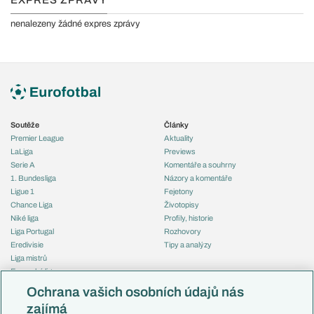
EXPRES ZPRÁVY
nenalezeny žádné expres zprávy
Soutěže
Články
Premier League
Aktuality
LaLiga
Previews
Serie A
Komentáře a souhrny
1. Bundesliga
Názory a komentáře
Ligue 1
Fejetony
Chance Liga
Životopisy
Niké liga
Profily, historie
Liga Portugal
Rozhovory
Eredivisie
Tipy a analýzy
Liga mistrů
Evropská liga
Reprezentace
Konferenční liga
Česko
Ochrana vašich osobních údajů nás
Mistrovství světa
Slovensko
zajímá
Liga národů