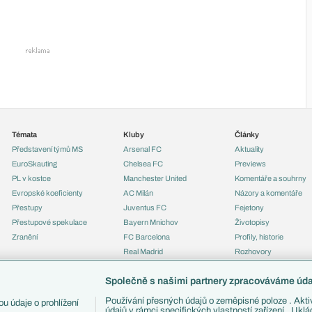
Témata
Kluby
Články
Představení týmů MS
Arsenal FC
Aktuality
EuroSkauting
Chelsea FC
Previews
PL v kostce
Manchester United
Komentáře a souhrny
Evropské koeficienty
AC Milán
Názory a komentáře
Přestupy
Juventus FC
Fejetony
Přestupové spekulace
Bayern Mnichov
Životopisy
Zranění
FC Barcelona
Profily, historie
Real Madrid
Rozhovory
Tipy a analýzy
Společně s našimi partnery zpracováváme údaj
Používání přesných údajů o zeměpisné poloze . Aktiv
u údaje o prohlížení
údajů v rámci specifických vlastností zařízení . Ukl