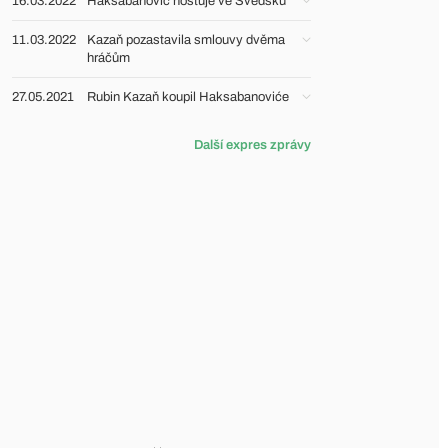
16.03.2022
Hakšabanović hostuje ve Švédsku
11.03.2022
Kazaň pozastavila smlouvy dvěma
hráčům
27.05.2021
Rubin Kazaň koupil Haksabanoviće
Další expres zprávy