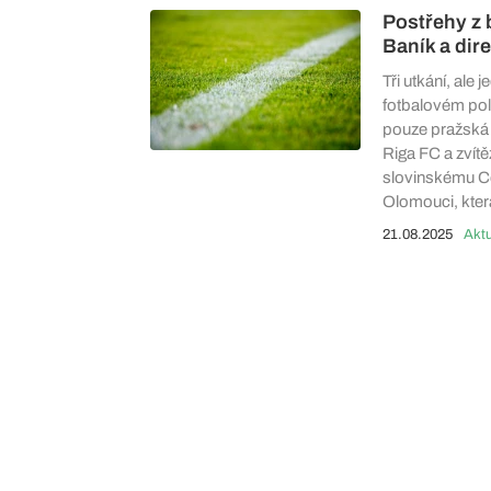
Postřehy z 
Baník a dir
Tři utkání, ale
fotbalovém poli
pouze pražská S
Riga FC a zvítě
slovinskému Cel
Olomouci, kter
21.08.2025
Aktu