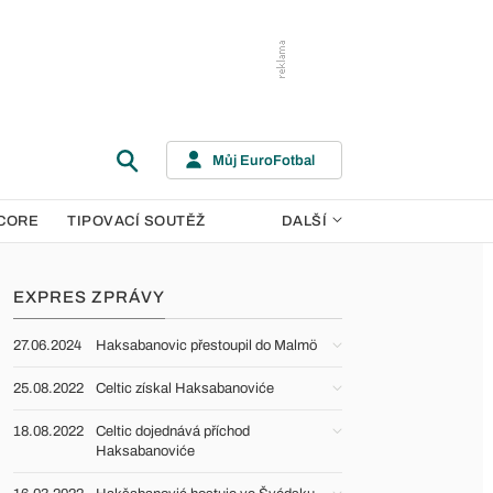
Můj EuroFotbal
CORE
TIPOVACÍ SOUTĚŽ
DALŠÍ
EXPRES ZPRÁVY
27.06.2024
Haksabanovic přestoupil do Malmö
25.08.2022
Celtic získal Haksabanoviće
18.08.2022
Celtic dojednává příchod
Haksabanoviće