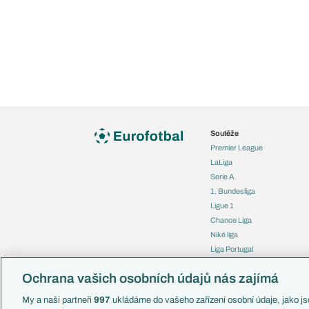
Soutěže
Premier League
LaLiga
Serie A
1. Bundesliga
Ligue 1
Chance Liga
Niké liga
Liga Portugal
Eredivisie
Ochrana vašich osobních údajů nás zajímá
Liga mistrů
Evropská liga
My a naši partneři
997
ukládáme do vašeho zařízení osobní údaje, jako jso
Konferenční liga