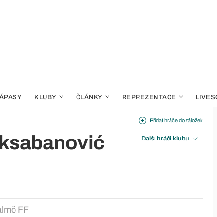
ÁPASY
KLUBY
ČLÁNKY
REPREZENTACE
LIVES
Přidat hráče do záložek
ksabanović
Další hráči klubu
lmö FF