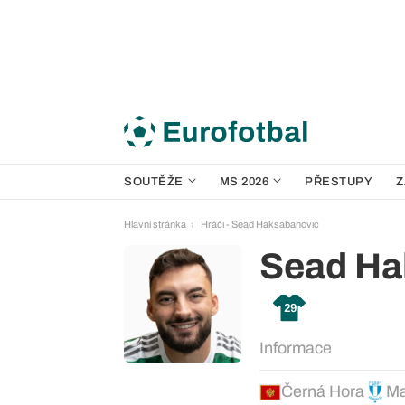
SOUTĚŽE
MS 2026
PŘESTUPY
Z
Hlavní stránka
Hráči - Sead Haksabanović
Sead Ha
29
Informace
Černá Hora
Ma