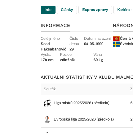
Info
Články
Expres zprávy
Kariéra -
INFORMACE
NÁROD
Celé jméno
Číslo
Datum narození
Černá 
Sead
dresu
04.05.1999
Švéds
Haksabanović
29
Výška
Pozice
Váha
174 cm
záložník
69 kg
AKTUÁLNÍ STATISTIKY V KLUBU MALMÖ
Soutěž
Z
Liga mistrů 2025/2026 (předkola)
6
Evropská liga 2025/2026 (předkola)
2