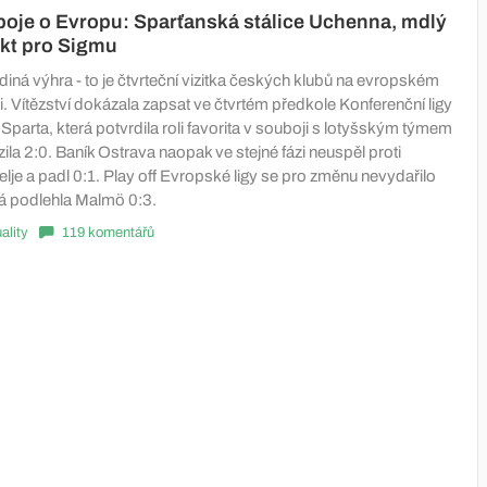
boje o Evropu: Sparťanská stálice Uchenna, mdlý
ekt pro Sigmu
 jediná výhra - to je čtvrteční vizitka českých klubů na evropském
. Vítězství dokázala zapsat ve čtvrtém předkole Konferenční ligy
parta, která potvrdila roli favorita v souboji s lotyšským týmem
zila 2:0. Baník Ostrava naopak ve stejné fázi neuspěl proti
je a padl 0:1. Play off Evropské ligy se pro změnu nevydařilo
á podlehla Malmö 0:3.
ality
119 komentářů