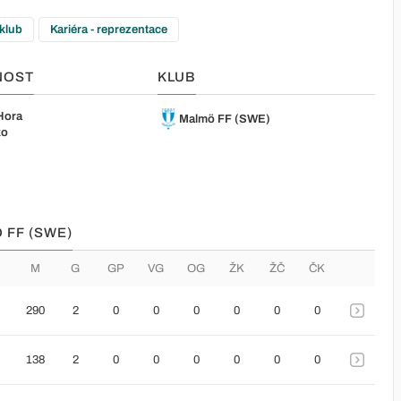
 klub
Kariéra - reprezentace
NOST
KLUB
Hora
Malmö FF (SWE)
ko
 FF (SWE)
M
G
GP
VG
OG
ŽK
ŽČ
ČK
290
2
0
0
0
0
0
0
138
2
0
0
0
0
0
0