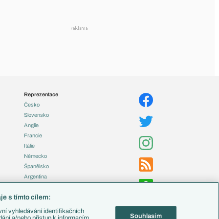
Reprezentace
Česko
Slovensko
Anglie
Francie
Itálie
Německo
Španělsko
Argentina
Brazílie
e s tímto cílem:
Přestupy
ní vyhledávání identifikačních
Souhlasím
Zápasy
ádání a/nebo přístup k informacím