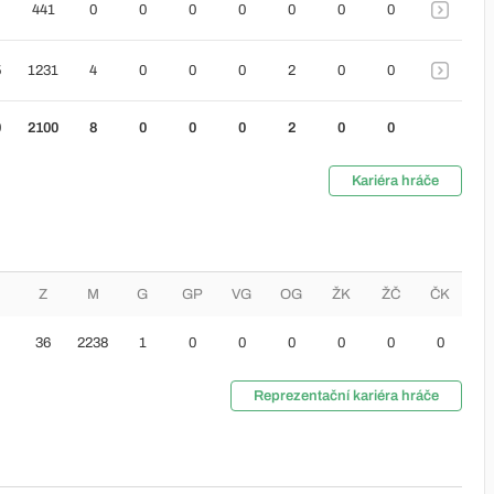
441
0
0
0
0
0
0
0
5
1231
4
0
0
0
2
0
0
0
2100
8
0
0
0
2
0
0
Kariéra hráče
Z
M
G
GP
VG
OG
ŽK
ŽČ
ČK
36
2238
1
0
0
0
0
0
0
Reprezentační kariéra hráče